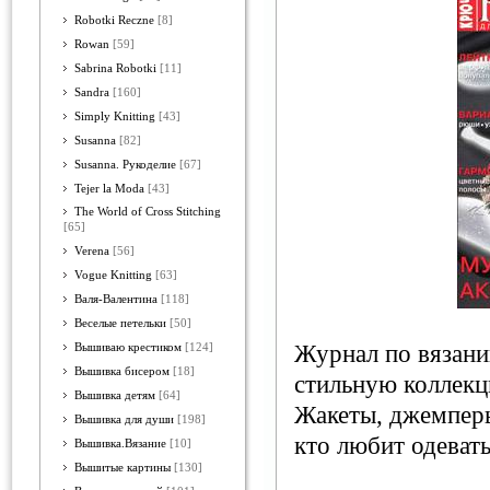
Robotki Reczne
[8]
Rowan
[59]
Sabrina Robotki
[11]
Sandra
[160]
Simply Knitting
[43]
Susanna
[82]
Susanna. Рукоделие
[67]
Tejer la Moda
[43]
The World of Cross Stitching
[65]
Verena
[56]
Vogue Knitting
[63]
Валя-Валентина
[118]
Веселые петельки
[50]
Журнал по вязани
Вышиваю крестиком
[124]
Вышивка бисером
[18]
стильную коллек
Вышивка детям
[64]
Жакеты, джемперы,
Вышивка для души
[198]
кто любит одевать
Вышивка.Вязание
[10]
Вышитые картины
[130]