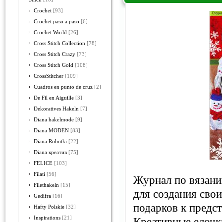
Crochet
[93]
Crochet paso a paso
[6]
Crochet World
[26]
Cross Stitch Collection
[78]
Cross Stitch Crazy
[73]
Cross Stitch Gold
[108]
CrossStitcher
[109]
Cuadros en punto de cruz
[2]
De Fil en Aiguille
[3]
Dekoratives Hakeln
[7]
Diana hakelmode
[9]
Diana MODEN
[83]
Diana Robotki
[22]
Diana креатив
[75]
FELICE
[103]
Filati
[56]
Журнал по вязани
Filethakeln
[15]
для создания сво
Gedifra
[16]
подарков к предс
Hafty Polskie
[32]
Inspirations
[21]
Креативные елочк