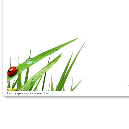
C
Сайт управляется системой
uCoz