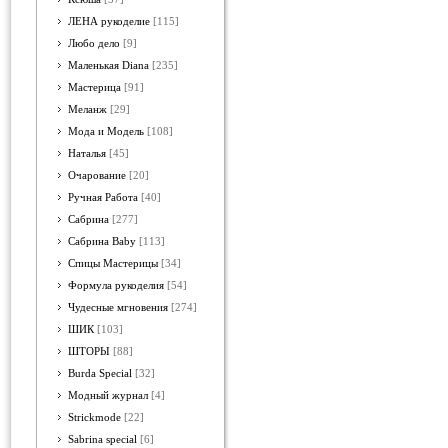
ЛЕНА рукоделие
[115]
Любо дело
[9]
Маленькая Diana
[235]
Мастерица
[91]
Меланж
[29]
Мода и Модель
[108]
Наталья
[45]
Очарование
[20]
Ручная Работа
[40]
Сабрина
[277]
Сабрина Baby
[113]
Спицы Мастерицы
[34]
Формула рукоделия
[54]
Чудесные мгновения
[274]
ШИК
[103]
ШТОРЫ
[88]
Burda Special
[32]
Модный журнал
[4]
Strickmode
[22]
Sabrina special
[6]