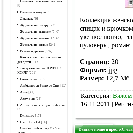
Вышивка шелковыми лентами
[8]
Вышиваем гладью
[3]
Коллекция женско
Декупаж
[8]
Журналы по бисеру
[225]
спицах и крючком
Журналы по вышивке
[546]
уютное пончо, те
Журналы по вязанию
[2148]
пуловеры, романт
Журналы по шитью
[241]
Разные журналы
[386]
Книги и журналы по вязанию
Страниц:
20
для детей
[113]
Формат:
jpg
Лоскутное шитьё. ПЭЧВОРК.
КВИЛТ
[231]
Размер:
12,7 Мб
Солёное тесто
[3]
Ambientes en Punto de Cruz
[12]
Anna
[41]
Категория:
Вяжем
Anny blatt
[23]
16.11.2011
| Рейтин
Artime Cenefas en punto de cruz
[7]
Benissimo
[17]
Clarin Crochet
[16]
Creative Embroidery & Cross
Вязание модно и просто.Спец
Stitch
[10]