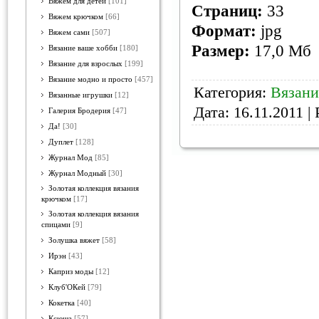
Вяжем для детей
[101]
Страниц:
33
Вяжем крючком
[66]
Формат:
jpg
Вяжем сами
[507]
Размер:
17,0 Мб
Вязание ваше хобби
[180]
Вязание для взрослых
[199]
Вязание модно и просто
[457]
Категория:
Вязани
Вязанные игрушки
[12]
Дата:
16.11.2011
| 
Галерия Бродерия
[47]
Да!
[30]
Дуплет
[128]
Журнал Мод
[85]
Журнал Модный
[30]
Золотая коллекция вязания
крючком
[17]
Золотая коллекция вязания
спицами
[9]
Золушка вяжет
[58]
Ирэн
[43]
Каприз моды
[12]
Клуб'ОКей
[79]
Кокетка
[40]
Ксюша
[57]