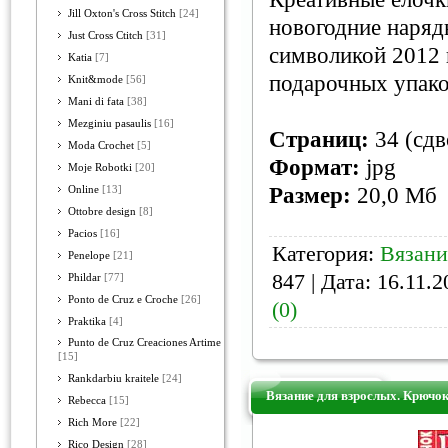
Jill Oxton's Cross Stitch
[24]
новогодние наряд
Just Cross Ctitch
[31]
символикой 2012 
Katia
[7]
подарочных упако
Knit&mode
[56]
Mani di fata
[38]
Mezginiu pasaulis
[16]
Страниц:
34 (сдв
Moda Crochet
[5]
Формат:
jpg
Moje Robotki
[20]
Размер:
20,0 Мб
Online
[13]
Ottobre design
[8]
Pacios
[16]
Категория:
Вязани
Penelope
[21]
847 | Дата:
16.11.2
Phildar
[77]
Ponto de Cruz e Croche
[26]
(0)
Praktika
[4]
Punto de Cruz Creaciones Artime
[15]
Rankdarbiu kraitele
[24]
Вязание для взрослых. Крючок
Rebecca
[15]
Rich More
[22]
Rico Design
[28]