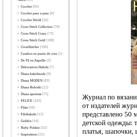
Crochet
[93]
Crochet paso a paso
[6]
Crochet World
[26]
Cross Stitch Collection
[78]
Cross Stitch Crazy
[73]
Cross Stitch Gold
[108]
CrossStitcher
[109]
Cuadros en punto de cruz
[2]
De Fil en Aiguille
[3]
Dekoratives Hakeln
[7]
Diana hakelmode
[9]
Diana MODEN
[83]
Diana Robotki
[22]
Diana креатив
[75]
Журнал по вязани
FELICE
[103]
от издателей журн
Filati
[56]
представлено 50 
Filethakeln
[15]
детской одежды: 
Gedifra
[16]
Hafty Polskie
[32]
платья, шапочки,
Inspirations
[21]