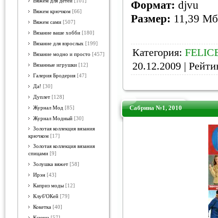
Вяжем для детей
[101]
Формат:
djvu
Вяжем крючком
[66]
Размер:
11,39 Мб
Вяжем сами
[507]
Вязание ваше хобби
[180]
Вязание для взрослых
[199]
Категория:
FELIC
Вязание модно и просто
[457]
20.12.2009
| Рейтин
Вязанные игрушки
[12]
Галерия Бродерия
[47]
Да!
[30]
Дуплет
[128]
Сабрина №1, 2010
Журнал Мод
[85]
Журнал Модный
[30]
Золотая коллекция вязания
крючком
[17]
Золотая коллекция вязания
спицами
[9]
Золушка вяжет
[58]
Ирэн
[43]
Каприз моды
[12]
Клуб'ОКей
[79]
Кокетка
[40]
Ксюша
[57]