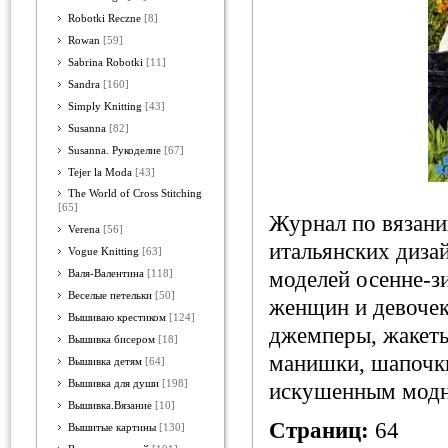
Robotki Reczne
[8]
Rowan
[59]
Sabrina Robotki
[11]
Sandra
[160]
Simply Knitting
[43]
Susanna
[82]
Susanna. Рукоделие
[67]
Tejer la Moda
[43]
The World of Cross Stitching
[65]
Журнал по вязани
Verena
[56]
итальянских диза
Vogue Knitting
[63]
моделей осенне-з
Валя-Валентина
[118]
Веселые петельки
[50]
женщин и девочек
Вышиваю крестиком
[124]
джемперы, жакеты
Вышивка бисером
[18]
манишки, шапочк
Вышивка детям
[64]
Вышивка для души
[198]
искушенным модн
Вышивка.Вязание
[10]
Страниц:
64
Вышитые картины
[130]