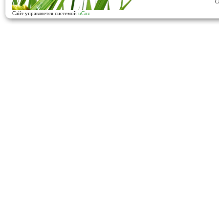
C
Сайт управляется системой
uCoz