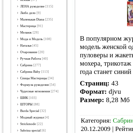
ЛЕНА рукоделие
[115]
Любо дело
[9]
Маленькая Diana
[235]
Мастерица
[91]
Меланж
[29]
В популярном жур
Мода и Модель
[108]
модель женской о
Наталья
[45]
Очарование
[20]
пуловеры и жакет
Ручная Работа
[40]
мохера, трикотаж
Сабрина
[277]
года станет синий
Сабрина Baby
[113]
Спицы Мастерицы
[34]
Страниц:
43
Формула рукоделия
[54]
Формат:
djvu
Чудесные мгновения
[274]
ШИК
[103]
Размер:
8,28 Мб
ШТОРЫ
[88]
Burda Special
[32]
Модный журнал
[4]
Категория:
Сабри
Strickmode
[22]
20.12.2009
| Рейтин
Sabrina special
[6]