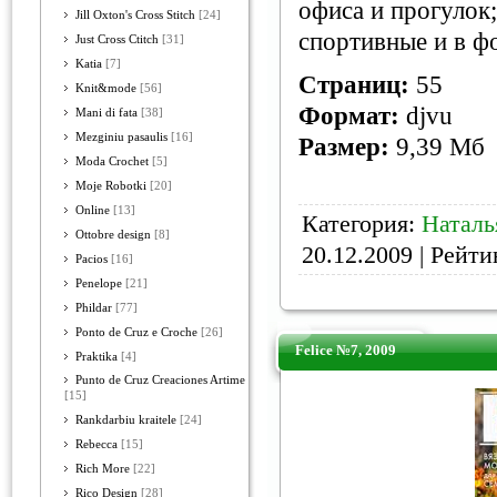
офиса и прогулок
Jill Oxton's Cross Stitch
[24]
спортивные и в ф
Just Cross Ctitch
[31]
Katia
[7]
Страниц:
55
Knit&mode
[56]
Формат:
djvu
Mani di fata
[38]
Mezginiu pasaulis
[16]
Размер:
9,39 Мб
Moda Crochet
[5]
Moje Robotki
[20]
Online
[13]
Категория:
Наталь
Ottobre design
[8]
20.12.2009
| Рейтин
Pacios
[16]
Penelope
[21]
Phildar
[77]
Ponto de Cruz e Croche
[26]
Felice №7, 2009
Praktika
[4]
Punto de Cruz Creaciones Artime
[15]
Rankdarbiu kraitele
[24]
Rebecca
[15]
Rich More
[22]
Rico Design
[28]