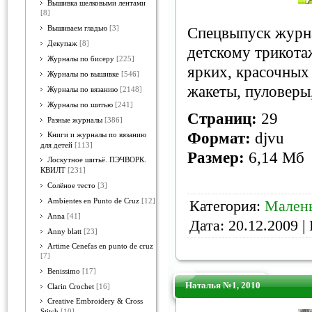
Вышивка шелковыми лентами
[8]
Вышиваем гладью
[3]
Спецвыпуск журн
Декупаж
[8]
детскому трикота
Журналы по бисеру
[225]
ярких, красочных
Журналы по вышивке
[546]
жакеты, пуловеры
Журналы по вязанию
[2148]
Журналы по шитью
[241]
Страниц:
29
Разные журналы
[386]
Формат:
djvu
Книги и журналы по вязанию
для детей
[113]
Размер:
6,14 Мб
Лоскутное шитьё. ПЭЧВОРК.
КВИЛТ
[231]
Солёное тесто
[3]
Ambientes en Punto de Cruz
[12]
Категория:
Малень
Anna
[41]
Дата:
20.12.2009
| 
Anny blatt
[23]
Artime Cenefas en punto de cruz
[7]
Benissimo
[17]
Наталья №1, 2010
Clarin Crochet
[16]
Creative Embroidery & Cross
Stitch
[10]