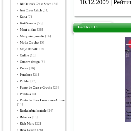
10.12.2009
| Рейтин
Jill Oxton's Cross Stitch
[24]
Just Cross Ctitch
[31]
Katia
[7]
Knit&mode
[56]
Gedifra 013
Mani di fata
[38]
Mezginiu pasaulis
[16]
Moda Crochet
[5]
Moje Robotki
[20]
Online
[13]
Ottobre design
[8]
Pacios
[16]
Penelope
[21]
Phildar
[77]
Ponto de Cruz e Croche
[26]
Praktika
[4]
Punto de Cruz Creaciones Artime
[15]
Rankdarbiu kraitele
[24]
Rebecca
[15]
Rich More
[22]
Rico Design
[28]