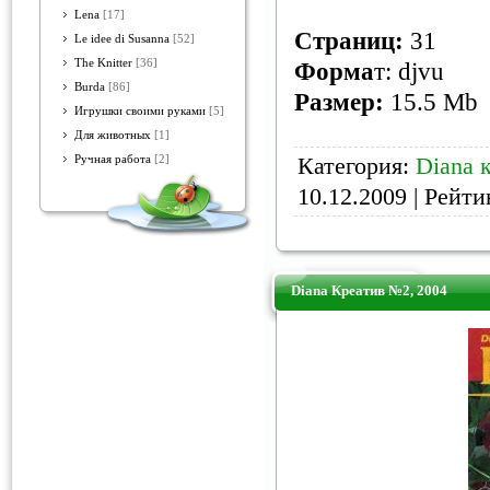
Lena
[17]
Страниц
:
31
Le idee di Susanna
[52]
The Knitter
[36]
Форма
т: djvu
Burda
[86]
Размер:
15.5 Mb
Игрушки своими руками
[5]
Для животных
[1]
Категория:
Diana 
Ручная работа
[2]
10.12.2009
| Рейтин
Diana Креатив №2, 2004