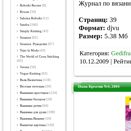
Журнал по вязани
Robotki Reczne
[8]
Rowan
[59]
Страниц:
39
Sabrina Robotki
[11]
Sandra
[160]
Формат:
djvu
Simply Knitting
[43]
Размер:
5.38 Mб
Susanna
[82]
Susanna. Рукоделие
[67]
Tejer la Moda
[43]
Категория:
Gedifra
The World of Cross Stitching
10.12.2009
| Рейтин
[65]
Verena
[56]
Vogue Knitting
[63]
Валя-Валентина
[118]
Diana Креатив №4, 2004
Веселые петельки
[50]
Вышиваю крестиком
[124]
Вышивка бисером
[18]
Вышивка детям
[64]
Вышивка для души
[198]
Вышивка.Вязание
[10]
Вышитые картины
[130]