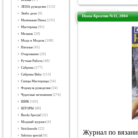
ЛЕНА рукоделие
[115]
Любо дело
[9]
Diana Креатив №11, 2004
Маленькая Diana
[235]
Мастерица
[91]
Меланж
[29]
Мода и Модель
[108]
Наталья
[45]
Очарование
[20]
Ручная Работа
[40]
Сабрина
[277]
Сабрина Baby
[113]
Спицы Мастерицы
[34]
Формула рукоделия
[54]
Чудесные мгновения
[274]
ШИК
[103]
ШТОРЫ
[88]
Burda Special
[32]
Модный журнал
[4]
Strickmode
[22]
Журнал по вязан
Sabrina special
[6]