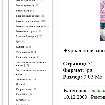
Вяжем для детей
[101]
Вяжем крючком
[66]
Вяжем сами
[507]
Вязание ваше хобби
[180]
Вязание для взрослых
[199]
Вязание модно и просто
[457]
Вязанные игрушки
[12]
Галерия Бродерия
[47]
Да!
[30]
Дуплет
[128]
Журнал по вязан
Журнал Мод
[85]
Журнал Модный
[30]
Золотая коллекция вязания
Страниц
:
31
крючком
[17]
Форма
т: jpg
Золотая коллекция вязания
спицами
[9]
Размер:
9.03 Mb
Золушка вяжет
[58]
Ирэн
[43]
Категория:
Diana 
Каприз моды
[12]
Клуб'ОКей
[79]
10.12.2009
| Рейтин
Кокетка
[40]
Ксюша
[57]