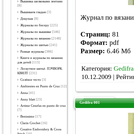
Вышивка шелковыми лентами
[8]
Вышиваем гладью
[3]
Журнал по вязани
Декупаж
[8]
Журналы по бисеру
[225]
Журналы по вышивке
[546]
Страниц:
81
Журналы по вязанию
[2148]
Формат:
pdf
Журналы по шитью
[241]
Размер:
6.46 Mб
Разные журналы
[386]
Книги и журналы по вязанию
для детей
[113]
Категория:
Gedifra
Лоскутное шитьё. ПЭЧВОРК.
КВИЛТ
[231]
10.12.2009
| Рейтин
Солёное тесто
[3]
Ambientes en Punto de Cruz
[12]
Anna
[41]
Anny blatt
[23]
Gedifra 001
Artime Cenefas en punto de cruz
[7]
Benissimo
[17]
Clarin Crochet
[16]
Creative Embroidery & Cross
Stitch
[10]