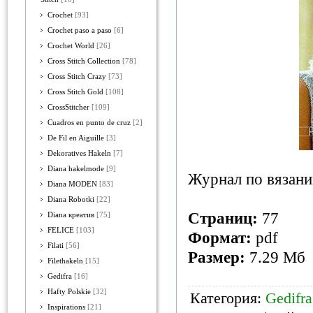
Crochet
[93]
Crochet paso a paso
[6]
Crochet World
[26]
Cross Stitch Collection
[78]
Cross Stitch Crazy
[73]
Cross Stitch Gold
[108]
CrossStitcher
[109]
Cuadros en punto de cruz
[2]
De Fil en Aiguille
[3]
Dekoratives Hakeln
[7]
Diana hakelmode
[9]
Журнал по вязани
Diana MODEN
[83]
Diana Robotki
[22]
Страниц:
77
Diana креатив
[75]
FELICE
[103]
Формат:
pdf
Filati
[56]
Размер:
7.29 Mб
Filethakeln
[15]
Gedifra
[16]
Hafty Polskie
[32]
Категория:
Gedifra
Inspirations
[21]