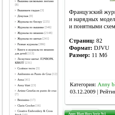
Вышивка шелковыми лентами
[8]
Французский журн
Вышиваем гладью
[3]
Декупаж
[8]
и нарядных модел
Журналы по бисеру
[225]
и понятными схе
Журналы по вышивке
[546]
Журналы по вязанию
[2148]
Журналы по шитью
[241]
Страниц:
82
Разные журналы
[386]
Формат:
DJVU
Книги и журналы по вязанию
Размер:
11 Мб
для детей
[113]
Лоскутное шитьё. ПЭЧВОРК.
КВИЛТ
[231]
Солёное тесто
[3]
Ambientes en Punto de Cruz
[12]
Anna
[41]
Категория:
Anny bl
Anny blatt
[23]
03.12.2009
| Рейтин
Artime Cenefas en punto de cruz
[7]
Benissimo
[17]
Clarin Crochet
[16]
Creative Embroidery & Cross
Anny Blatt Hors Serie №1
Stitch
[10]