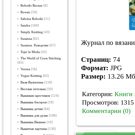
Robotki Reczne
[8]
Rowan
[59]
Sabrina Robotki
[11]
Sandra
[160]
Simply Knitting
[43]
Susanna
[82]
Журнал по вязани
Susanna. Рукоделие
[67]
Tejer la Moda
[43]
Страниц:
74
The World of Cross Stitching
[65]
Формат:
JPG
Verena
[56]
Размер:
13.26 М
Vogue Knitting
[63]
Валя-Валентина
[118]
Веселые петельки
[50]
Категория:
Книги 
Вышиваю крестиком
[124]
Просмотров: 1315 
Вышивка бисером
[18]
Комментарии (0)
Вышивка детям
[64]
Вышивка для души
[198]
Вышивка.Вязание
[10]
Вышитые картины
[130]