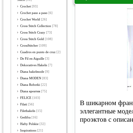
Crochet
[93]
Crochet paso a paso
[6]
Crochet World
[26]
Cross Stitch Collection
[78]
Cross Stitch Crazy
[73]
Cross Stitch Gold
[108]
CrossStitcher
[109]
Cuadros en punto de cruz
[2]
De Fil en Aiguille
[3]
Dekoratives Hakeln
[7]
Diana hakelmode
[9]
Diana MODEN
[83]
Diana Robotki
[22]
Diana креатив
[75]
FELICE
[103]
В шикарном фран
Filati
[56]
эллегантные моде
Filethakeln
[15]
Gedifra
[16]
проэктов с описа
Hafty Polskie
[32]
Inspirations
[21]