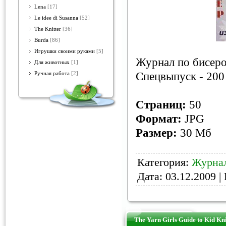
Lena
[17]
Le idee di Susanna
[52]
The Knitter
[36]
Burda
[86]
Игрушки своими руками
[5]
Журнал по бисер
Для животных
[1]
Спецвыпуск - 200 
Ручная работа
[2]
Страниц:
50
Формат:
JPG
Размер:
30 Мб
Категория:
Журнал
Дата:
03.12.2009
| 
The Yarn Girls Guide to Kid Kni