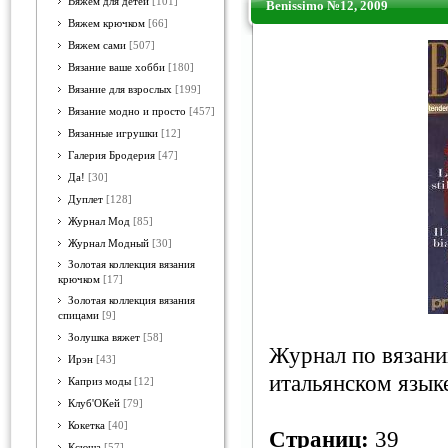
Вяжем для детей
[101]
Benissimo №12, 2009
Вяжем крючком
[66]
Вяжем сами
[507]
Вязание ваше хобби
[180]
Вязание для взрослых
[199]
Вязание модно и просто
[457]
Вязанные игрушки
[12]
Галерия Бродерия
[47]
Да!
[30]
Дуплет
[128]
Журнал Мод
[85]
Журнал Модный
[30]
Золотая коллекция вязания
крючком
[17]
Золотая коллекция вязания
спицами
[9]
Золушка вяжет
[58]
Журнал по вязани
Ирэн
[43]
итальянском язык
Каприз моды
[12]
Клуб'ОКей
[79]
Кокетка
[40]
Страниц:
39
Ксюша
[57]