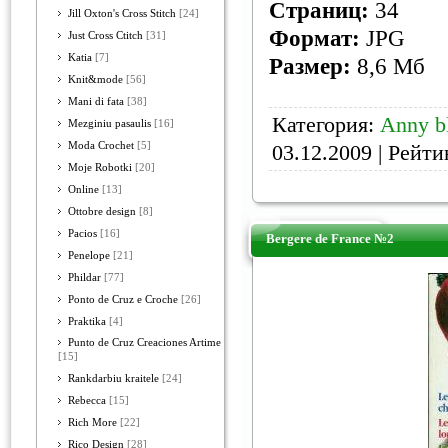
Страниц:
34
Jill Oxton's Cross Stitch
[24]
Формат:
JPG
Just Cross Ctitch
[31]
Katia
[7]
Размер:
8,6 Мб
Knit&mode
[56]
Mani di fata
[38]
Категория:
Anny bl
Mezginiu pasaulis
[16]
Moda Crochet
[5]
03.12.2009
| Рейтин
Moje Robotki
[20]
Online
[13]
Ottobre design
[8]
Pacios
[16]
Bergere de France №2
Penelope
[21]
Phildar
[77]
Ponto de Cruz e Croche
[26]
Praktika
[4]
Punto de Cruz Creaciones Artime
[15]
Rankdarbiu kraitele
[24]
Rebecca
[15]
Rich More
[22]
Rico Design
[28]