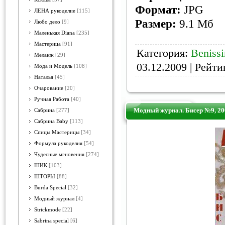
Формат:
JPG
ЛЕНА рукоделие
[115]
Размер:
9.1 Мб
Любо дело
[9]
Маленькая Diana
[235]
Мастерица
[91]
Категория:
Beniss
Меланж
[29]
03.12.2009
| Рейтин
Мода и Модель
[108]
Наталья
[45]
Очарование
[20]
Ручная Работа
[40]
Модный журнал. Бисер №9, 20
Сабрина
[277]
Сабрина Baby
[113]
Спицы Мастерицы
[34]
Формула рукоделия
[54]
Чудесные мгновения
[274]
ШИК
[103]
ШТОРЫ
[88]
Burda Special
[32]
Модный журнал
[4]
Strickmode
[22]
Sabrina special
[6]