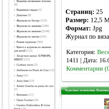
Вышивка шелковыми лентами
[8]
Страниц:
25
Вышиваем гладью
[3]
Декупаж
[8]
Размер:
12,5 
Журналы по бисеру
[225]
Журналы по вышивке
[546]
Формат:
Jpg
Журналы по вязанию
[2148]
Журнал по вяз
Журналы по шитью
[241]
Разные журналы
[386]
Книги и журналы по вязанию
Категория:
Вес
для детей
[113]
Лоскутное шитьё. ПЭЧВОРК.
1411 | Дата:
16.
КВИЛТ
[231]
Солёное тесто
[3]
Комментарии (
Ambientes en Punto de Cruz
[12]
Anna
[41]
Anny blatt
[23]
Artime Cenefas en punto de cruz
[7]
Чудесные мгновения. Вышивка
Benissimo
[17]
Clarin Crochet
[16]
Creative Embroidery & Cross
Stitch
[10]