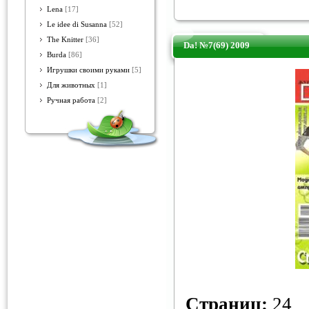
Lena
[17]
Le idee di Susanna
[52]
The Knitter
[36]
Da! №7(69) 2009
Burda
[86]
Игрушки своими руками
[5]
Для животных
[1]
Ручная работа
[2]
Страниц:
24