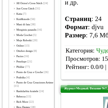
и др.
Jill Oxton's Cross Stitch
[24]
Just Cross Ctitch
[31]
Katia
[7]
Страниц
: 24
Knit&mode
[56]
Mani di fata
[38]
Формат
: djvu
Mezginiu pasaulis
[16]
Размер
: 7,6 М
Moda Crochet
[5]
Moje Robotki
[20]
Online
[13]
Категория:
Чуд
Ottobre design
[8]
Pacios
[16]
Просмотров: 15
Penelope
[21]
Рейтинг: 0.0/0 |
Phildar
[77]
Ponto de Cruz e Croche
[26]
Praktika
[4]
Punto de Cruz Creaciones Artime
[15]
Журнал Модный. Вязание №7,
Rankdarbiu kraitele
[24]
Rebecca
[15]
Rich More
[22]
Rico Design
[28]