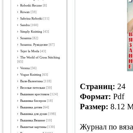
Robotki Reczne
[8]
Rowan
[59]
Sabrina Robotki
[11]
Sandra
[160]
Simply Knitting
[43]
Susanna
[82]
Susanna. Рукоделие
[67]
Tejer la Moda
[43]
The World of Cross Stitching
[65]
Verena
[56]
Vogue Knitting
[63]
Валя-Валентина
[118]
Страниц:
24
Веселые петельки
[50]
Формат:
Pdf
Вышиваю крестиком
[124]
Вышивка бисером
[18]
Размер:
8.12 
Вышивка детям
[64]
Вышивка для души
[198]
Вышивка.Вязание
[10]
Журнал по вяз
Вышитые картины
[130]