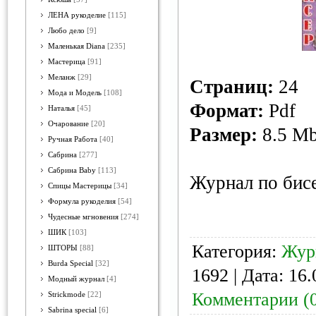
ЛЕНА рукоделие
[115]
Любо дело
[9]
Маленькая Diana
[235]
Мастерица
[91]
Меланж
[29]
Страниц:
24
Мода и Модель
[108]
Формат:
Pdf
Наталья
[45]
Очарование
[20]
Размер:
8.5 M
Ручная Работа
[40]
Сабрина
[277]
Сабрина Baby
[113]
Журнал по бис
Спицы Мастерицы
[34]
Формула рукоделия
[54]
Чудесные мгновения
[274]
ШИК
[103]
Категория:
Жур
ШТОРЫ
[88]
Burda Special
[32]
1692 | Дата:
16.
Модный журнал
[4]
Комментарии (
Strickmode
[22]
Sabrina special
[6]