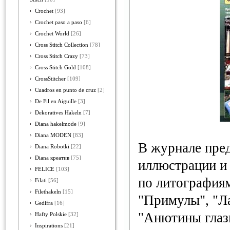
Crochet
[93]
Crochet paso a paso
[6]
Crochet World
[26]
Cross Stitch Collection
[78]
Cross Stitch Crazy
[73]
Cross Stitch Gold
[108]
CrossStitcher
[109]
Cuadros en punto de cruz
[2]
De Fil en Aiguille
[3]
Dekoratives Hakeln
[7]
Diana hakelmode
[9]
Diana MODEN
[83]
В журнале пре
Diana Robotki
[22]
Diana креатив
[75]
иллюстрации и
FELICE
[103]
по литография
Filati
[56]
Filethakeln
[15]
"Примулы", "Ла
Gedifra
[16]
"Анютины глазк
Hafty Polskie
[32]
Inspirations
[21]