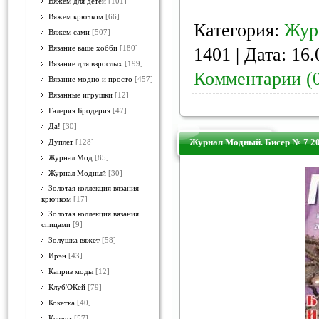
Вяжем для детей
[101]
Вяжем крючком
[66]
Категория:
Жур
Вяжем сами
[507]
Вязание ваше хобби
[180]
1401 | Дата:
16.
Вязание для взрослых
[199]
Комментарии (
Вязание модно и просто
[457]
Вязанные игрушки
[12]
Галерия Бродерия
[47]
Да!
[30]
Журнал Модный. Бисер № 7 2
Дуплет
[128]
Журнал Мод
[85]
Журнал Модный
[30]
Золотая коллекция вязания
крючком
[17]
Золотая коллекция вязания
спицами
[9]
Золушка вяжет
[58]
Ирэн
[43]
Каприз моды
[12]
Клуб'ОКей
[79]
Кокетка
[40]
Ксюша
[57]