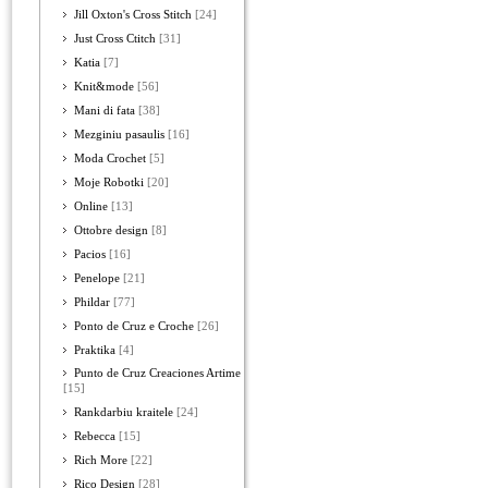
Jill Oxton's Cross Stitch
[24]
Just Cross Ctitch
[31]
Katia
[7]
Knit&mode
[56]
Mani di fata
[38]
Mezginiu pasaulis
[16]
Moda Crochet
[5]
Moje Robotki
[20]
Online
[13]
Ottobre design
[8]
Pacios
[16]
Penelope
[21]
Phildar
[77]
Ponto de Cruz e Croche
[26]
Praktika
[4]
Punto de Cruz Creaciones Artime
[15]
Rankdarbiu kraitele
[24]
Rebecca
[15]
Rich More
[22]
Rico Design
[28]