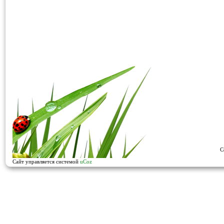
C
Сайт управляется системой
uCoz