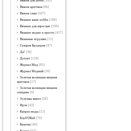
Вяжем для детей
[101]
Вяжем крючком
[66]
Вяжем сами
[507]
Вязание ваше хобби
[180]
Вязание для взрослых
[199]
Вязание модно и просто
[457]
Вязанные игрушки
[12]
Галерия Бродерия
[47]
Да!
[30]
Дуплет
[128]
Журнал Мод
[85]
Журнал Модный
[30]
Золотая коллекция вязания
крючком
[17]
Золотая коллекция вязания
спицами
[9]
Золушка вяжет
[58]
Ирэн
[43]
Каприз моды
[12]
Клуб'ОКей
[79]
Кокетка
[40]
Ксюша
[57]