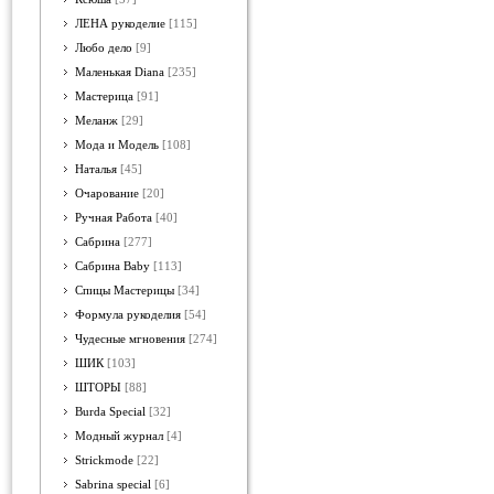
ЛЕНА рукоделие
[115]
Любо дело
[9]
Маленькая Diana
[235]
Мастерица
[91]
Меланж
[29]
Мода и Модель
[108]
Наталья
[45]
Очарование
[20]
Ручная Работа
[40]
Сабрина
[277]
Сабрина Baby
[113]
Спицы Мастерицы
[34]
Формула рукоделия
[54]
Чудесные мгновения
[274]
ШИК
[103]
ШТОРЫ
[88]
Burda Special
[32]
Модный журнал
[4]
Strickmode
[22]
Sabrina special
[6]