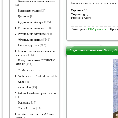
Вышивка шелковыми лентами
Ежемесячный журнал по рукоделию: в
[8]
Страниц:
50
Вышиваем гладью
[3]
Формат:
jpeg
Декупаж
[8]
Размер
: 17.1мб
Журналы по бисеру
[225]
Журналы по вышивке
[546]
Категория:
ЛЕНА рукоделие
| Просм
Журналы по вязанию
[2148]
Журналы по шитью
[241]
Разные журналы
[386]
Чудесные мгновения № 7-8, 2
Книги и журналы по вязанию
для детей
[113]
Лоскутное шитьё. ПЭЧВОРК.
КВИЛТ
[231]
Солёное тесто
[3]
Ambientes en Punto de Cruz
[12]
Anna
[41]
Anny blatt
[23]
Artime Cenefas en punto de cruz
[7]
Benissimo
[17]
Clarin Crochet
[16]
Creative Embroidery & Cross
Stitch
[10]