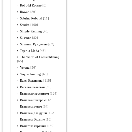
Robotki Reczne
[8]
Rowan
[59]
Sabrina Robotki
[11]
Sandra
[160]
Simply Knitting
[43]
Susanna
[82]
Susanna. Рукоделие
[67]
Tejer la Moda
[43]
The World of Cross Stitching
[65]
Verena
[56]
Vogue Knitting
[63]
Валя-Валентина
[118]
Веселые петельки
[50]
Вышиваю крестиком
[124]
Вышивка бисером
[18]
Вышивка детям
[64]
Вышивка для души
[198]
Вышивка.Вязание
[10]
Вышитые картины
[130]