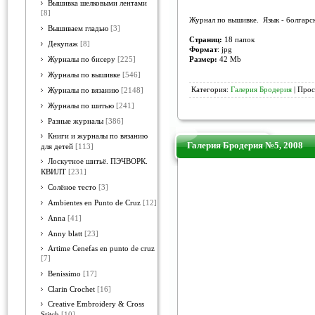
Вышивка шелковыми лентами
[8]
Журнал по вышивке.
Язык - болгарс
Вышиваем гладью
[3]
Страниц
:
18 папок
Декупаж
[8]
Формат
: jpg
Размер:
42 Mb
Журналы по бисеру
[225]
Журналы по вышивке
[546]
Категория:
Галерия Бродерия
| Прос
Журналы по вязанию
[2148]
Журналы по шитью
[241]
Разные журналы
[386]
Книги и журналы по вязанию
Галерия Бродерия №5, 2008
для детей
[113]
Лоскутное шитьё. ПЭЧВОРК.
КВИЛТ
[231]
Солёное тесто
[3]
Ambientes en Punto de Cruz
[12]
Anna
[41]
Anny blatt
[23]
Artime Cenefas en punto de cruz
[7]
Benissimo
[17]
Clarin Crochet
[16]
Creative Embroidery & Cross
Stitch
[10]