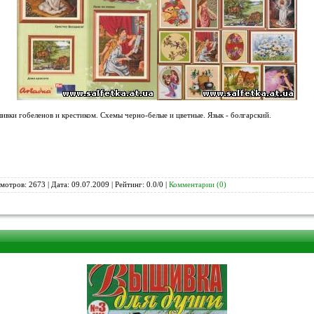
вки гобеленов и крестиком. Схемы черно-белые и цветные. Язык - болгарский.
мотров: 2673 | Дата:
09.07.2009
| Рейтинг: 0.0/0 |
Комментарии (0)