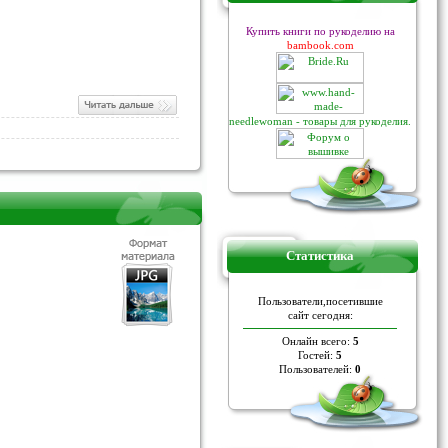
Купить книги по рукоделию на
bambook.com
needlewoman - товары для рукоделия.
Статистика
Пoльзoвaтели,пoceтившие
caйт ceгoдня:
Онлайн всего:
5
Гостей:
5
Пользователей:
0