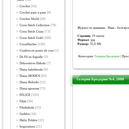
Crochet
[93]
Crochet paso a paso
[6]
Crochet World
[26]
Cross Stitch Collection
[78]
Журнал по вышивке.
Язык - болгарс
Cross Stitch Crazy
[73]
Страниц
:
19 папок
Cross Stitch Gold
[108]
Формат
: jpg
Размер:
35,6 Mb
CrossStitcher
[109]
Cuadros en punto de cruz
[2]
Категория:
Галерия Бродерия
| Прос
De Fil en Aiguille
[3]
Dekoratives Hakeln
[7]
Diana hakelmode
[9]
Diana MODEN
[83]
Галерия Бродерия №4, 2008
Diana Robotki
[22]
Diana креатив
[75]
FELICE
[103]
Filati
[56]
Filethakeln
[15]
Gedifra
[16]
Hafty Polskie
[32]
Inspirations
[21]