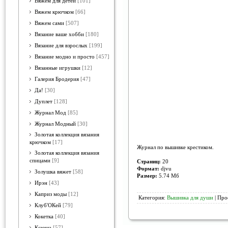
Вяжем для детей
[101]
Вяжем крючком
[66]
Вяжем сами
[507]
Вязание ваше хобби
[180]
Вязание для взрослых
[199]
Вязание модно и просто
[457]
Вязанные игрушки
[12]
Галерия Бродерия
[47]
Да!
[30]
Дуплет
[128]
Журнал Мод
[85]
Журнал Модный
[30]
Золотая коллекция вязания
крючком
[17]
Журнал по вышивке крестиком.
Золотая коллекция вязания
спицами
[9]
Страниц:
20
Формат:
djvu
Золушка вяжет
[58]
Размер:
5.74 Mб
Ирэн
[43]
Каприз моды
[12]
Категория:
Вышивка для души
| Про
Клуб'ОКей
[79]
Кокетка
[40]
Ксюша
[57]