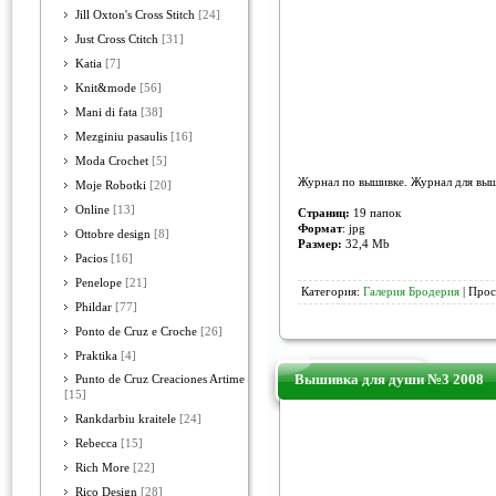
Jill Oxton's Cross Stitch
[24]
Just Cross Ctitch
[31]
Katia
[7]
Knit&mode
[56]
Mani di fata
[38]
Mezginiu pasaulis
[16]
Moda Crochet
[5]
Журнал по вышивке. Журнал для выши
Moje Robotki
[20]
Online
[13]
Страниц
:
19 папок
Формат
: jpg
Ottobre design
[8]
Размер:
32,4 Mb
Pacios
[16]
Penelope
[21]
Категория:
Галерия Бродерия
| Прос
Phildar
[77]
Ponto de Cruz e Croche
[26]
Praktika
[4]
Вышивка для души №3 2008
Punto de Cruz Creaciones Artime
[15]
Rankdarbiu kraitele
[24]
Rebecca
[15]
Rich More
[22]
Rico Design
[28]