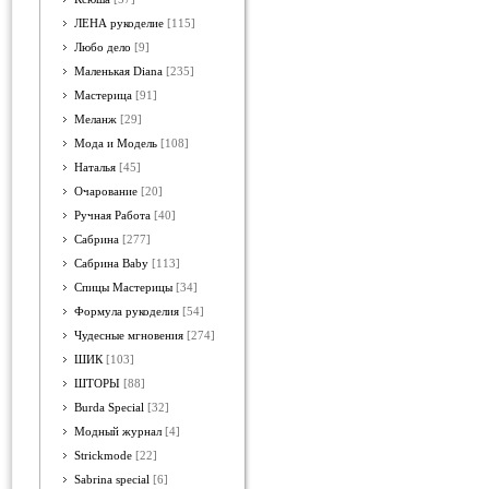
ЛЕНА рукоделие
[115]
Любо дело
[9]
Маленькая Diana
[235]
Мастерица
[91]
Меланж
[29]
Мода и Модель
[108]
Наталья
[45]
Очарование
[20]
Ручная Работа
[40]
Сабрина
[277]
Сабрина Baby
[113]
Спицы Мастерицы
[34]
Формула рукоделия
[54]
Чудесные мгновения
[274]
ШИК
[103]
ШТОРЫ
[88]
Burda Special
[32]
Модный журнал
[4]
Strickmode
[22]
Sabrina special
[6]