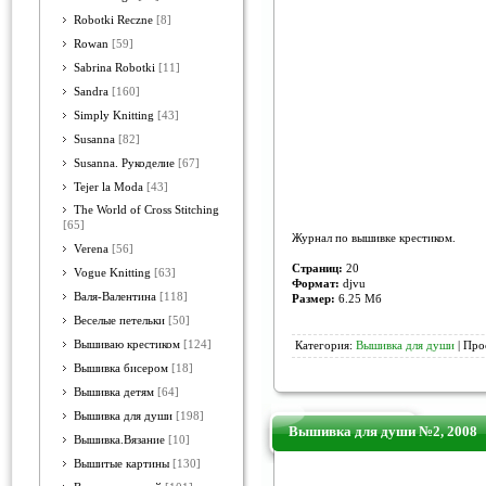
Robotki Reczne
[8]
Rowan
[59]
Sabrina Robotki
[11]
Sandra
[160]
Simply Knitting
[43]
Susanna
[82]
Susanna. Рукоделие
[67]
Tejer la Moda
[43]
The World of Cross Stitching
[65]
Журнал по вышивке крестиком.
Verena
[56]
Страниц:
20
Vogue Knitting
[63]
Формат:
djvu
Валя-Валентина
[118]
Размер:
6.25 Mб
Веселые петельки
[50]
Вышиваю крестиком
[124]
Категория:
Вышивка для души
| Про
Вышивка бисером
[18]
Вышивка детям
[64]
Вышивка для души
[198]
Вышивка для души №2, 2008
Вышивка.Вязание
[10]
Вышитые картины
[130]