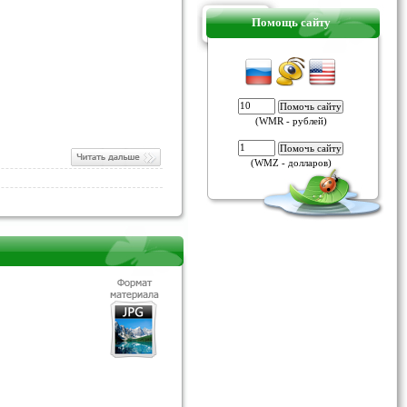
Помощь сайту
(WMR - рублей)
(WMZ - долларов)