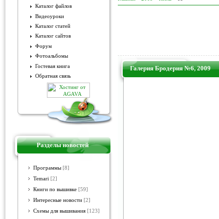
Каталог файлов
Видеоуроки
Каталог статей
Каталог сайтов
Форум
Фотоальбомы
Гостевая книга
Галерия Бродерия №6, 2009
Обратная связь
Разделы новостей
Программы
[8]
Temari
[2]
Книги по вышивке
[59]
Интересные новости
[2]
Схемы для вышивания
[123]