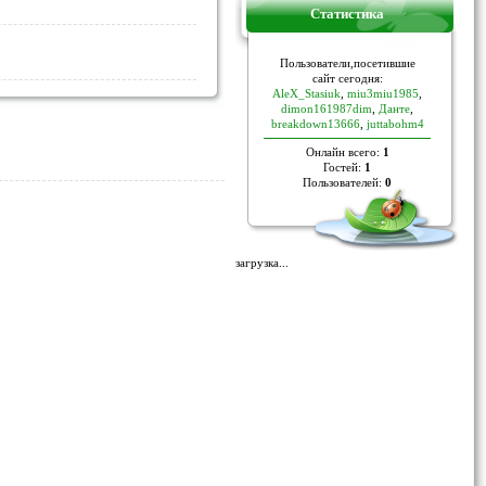
Статистика
Пoльзoвaтели,пoceтившие
caйт ceгoдня:
AleX_Stasiuk
,
miu3miu1985
,
dimon161987dim
,
Данте
,
breakdown13666
,
juttabohm4
Онлайн всего:
1
Гостей:
1
Пользователей:
0
загрузка...