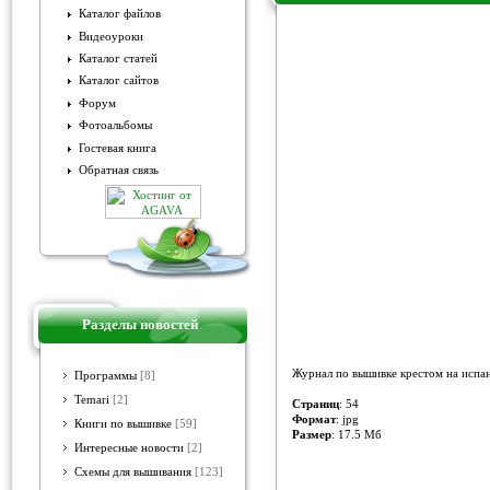
Каталог файлов
Видеоуроки
Penelope Punto de Cruz №81
Каталог статей
Каталог сайтов
Форум
Фотоальбомы
Гостевая книга
Обратная связь
Разделы новостей
Журнал по вышивке крестом на испан
Программы
[8]
Temari
[2]
Страниц
: 54
Формат
: jpg
Книги по вышивке
[59]
Размер
: 17.5 Mб
Интересные новости
[2]
Схемы для вышивания
[123]