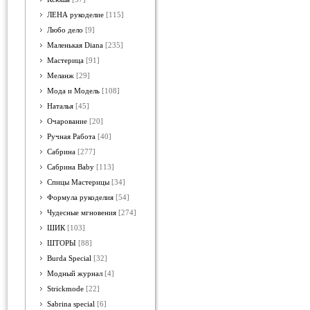
ЛЕНА рукоделие
[115]
Любо дело
[9]
Маленькая Diana
[235]
Мастерица
[91]
Меланж
[29]
Мода и Модель
[108]
Наталья
[45]
Очарование
[20]
Ручная Работа
[40]
Сабрина
[277]
Сабрина Baby
[113]
Спицы Мастерицы
[34]
Формула рукоделия
[54]
Чудесные мгновения
[274]
ШИК
[103]
ШТОРЫ
[88]
Burda Special
[32]
Модный журнал
[4]
Strickmode
[22]
Sabrina special
[6]