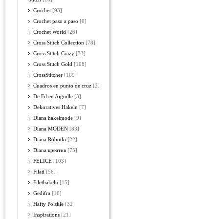
Crochet
[93]
Crochet paso a paso
[6]
Crochet World
[26]
Cross Stitch Collection
[78]
Cross Stitch Crazy
[73]
Cross Stitch Gold
[108]
CrossStitcher
[109]
Cuadros en punto de cruz
[2]
De Fil en Aiguille
[3]
Dekoratives Hakeln
[7]
Diana hakelmode
[9]
Diana MODEN
[83]
Diana Robotki
[22]
Diana креатив
[75]
FELICE
[103]
Filati
[56]
Filethakeln
[15]
Gedifra
[16]
Hafty Polskie
[32]
Inspirations
[21]