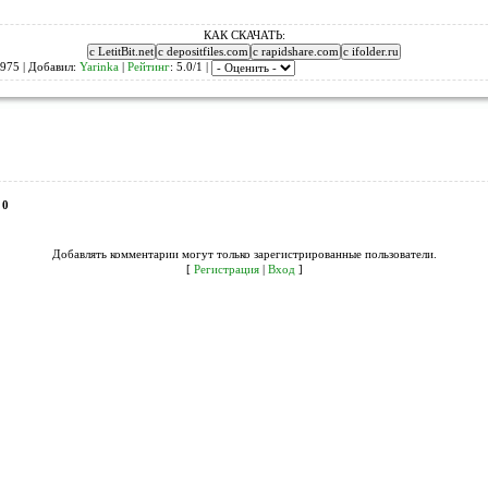
КАК СКАЧАТЬ:
975 | Добавил:
Yarinka
|
Рейтинг
: 5.0/1 |
:
0
Добавлять комментарии могут только зарегистрированные пользователи.
[
Регистрация
|
Вход
]