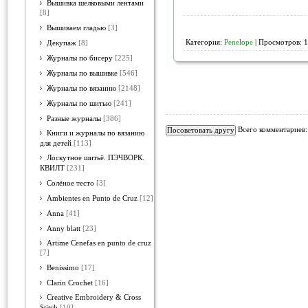
Вышивка шелковыми лентами
[8]
Вышиваем гладью
[3]
Категория:
Penelope
| Просмотров: 1
Декупаж
[8]
Журналы по бисеру
[225]
Журналы по вышивке
[546]
Журналы по вязанию
[2148]
Журналы по шитью
[241]
Разные журналы
[386]
Всего комментариев
Книги и журналы по вязанию
для детей
[113]
Лоскутное шитьё. ПЭЧВОРК.
КВИЛТ
[231]
Солёное тесто
[3]
Ambientes en Punto de Cruz
[12]
Anna
[41]
Anny blatt
[23]
Artime Cenefas en punto de cruz
[7]
Benissimo
[17]
Clarin Crochet
[16]
Creative Embroidery & Cross
Stitch
[10]