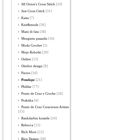
Jill Oxton's Cross Stitch
[24]
Just Cross Ctitch
[31]
Katia
[7]
Knit&mode
[56]
Mani di fata
[38]
Mezginiu pasaulis
[16]
Moda Crochet
[5]
Moje Robotki
[20]
Online
[13]
Ottobre design
[8]
Pacios
[16]
Penelope
[21]
Phildar
[77]
Ponto de Cruz e Croche
[26]
Praktika
[4]
Punto de Cruz Creaciones Artime
[15]
Rankdarbiu kraitele
[24]
Rebecca
[15]
Rich More
[22]
Rico Design
[28]