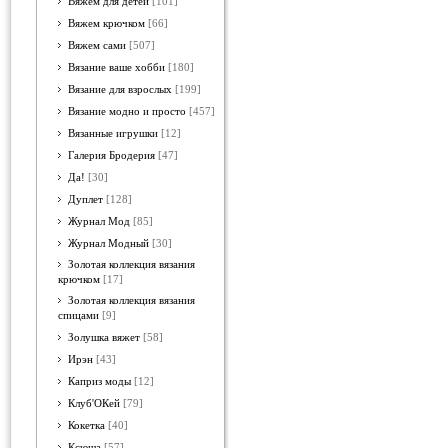
Вяжем для детей
[101]
Вяжем крючком
[66]
Вяжем сами
[507]
Вязание ваше хобби
[180]
Вязание для взрослых
[199]
Вязание модно и просто
[457]
Вязанные игрушки
[12]
Галерия Бродерия
[47]
Да!
[30]
Дуплет
[128]
Журнал Мод
[85]
Журнал Модный
[30]
Золотая коллекция вязания
крючком
[17]
Золотая коллекция вязания
спицами
[9]
Золушка вяжет
[58]
Ирэн
[43]
Каприз моды
[12]
Клуб'ОКей
[79]
Кокетка
[40]
Ксюша
[57]