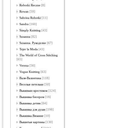
Robotki Reczne
[8]
Rowan
[59]
Sabrina Robotki
[11]
Sandra
[160]
Simply Knitting
[43]
Susanna
[82]
Susanna. Рукоделие
[67]
Tejer la Moda
[43]
The World of Cross Stitching
[65]
Verena
[56]
Vogue Knitting
[63]
Валя-Валентина
[118]
Веселые петельки
[50]
Вышиваю крестиком
[124]
Вышивка бисером
[18]
Вышивка детям
[64]
Вышивка для души
[198]
Вышивка.Вязание
[10]
Вышитые картины
[130]