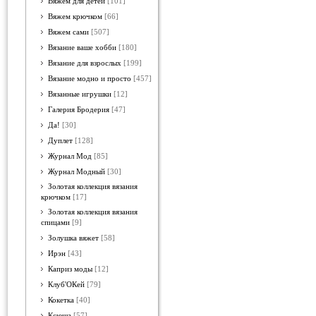
Вяжем для детей
[101]
Вяжем крючком
[66]
Вяжем сами
[507]
Вязание ваше хобби
[180]
Вязание для взрослых
[199]
Вязание модно и просто
[457]
Вязанные игрушки
[12]
Галерия Бродерия
[47]
Да!
[30]
Дуплет
[128]
Журнал Мод
[85]
Журнал Модный
[30]
Золотая коллекция вязания
крючком
[17]
Золотая коллекция вязания
спицами
[9]
Золушка вяжет
[58]
Ирэн
[43]
Каприз моды
[12]
Клуб'ОКей
[79]
Кокетка
[40]
Ксюша
[57]