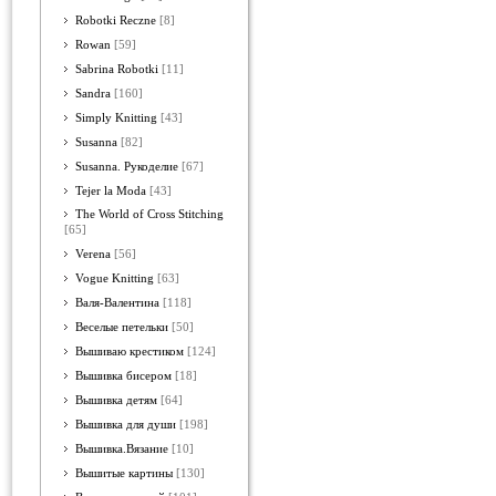
Robotki Reczne
[8]
Rowan
[59]
Sabrina Robotki
[11]
Sandra
[160]
Simply Knitting
[43]
Susanna
[82]
Susanna. Рукоделие
[67]
Tejer la Moda
[43]
The World of Cross Stitching
[65]
Verena
[56]
Vogue Knitting
[63]
Валя-Валентина
[118]
Веселые петельки
[50]
Вышиваю крестиком
[124]
Вышивка бисером
[18]
Вышивка детям
[64]
Вышивка для души
[198]
Вышивка.Вязание
[10]
Вышитые картины
[130]