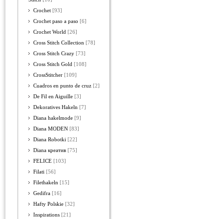
Crochet
[93]
Crochet paso a paso
[6]
Crochet World
[26]
Cross Stitch Collection
[78]
Cross Stitch Crazy
[73]
Cross Stitch Gold
[108]
CrossStitcher
[109]
Cuadros en punto de cruz
[2]
De Fil en Aiguille
[3]
Dekoratives Hakeln
[7]
Diana hakelmode
[9]
Diana MODEN
[83]
Diana Robotki
[22]
Diana креатив
[75]
FELICE
[103]
Filati
[56]
Filethakeln
[15]
Gedifra
[16]
Hafty Polskie
[32]
Inspirations
[21]