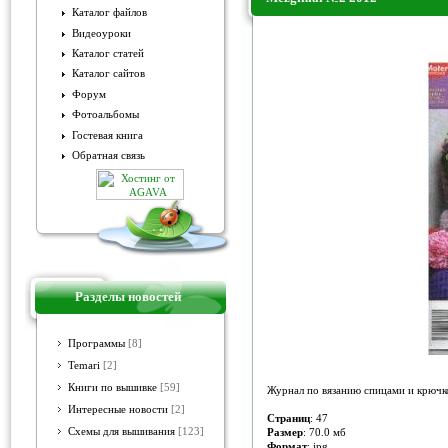
Каталог файлов
Видеоуроки
Mezginiai №2 2012
Каталог статей
Каталог сайтов
Форум
Фотоальбомы
Гостевая книга
Обратная связь
Разделы новостей
Программы
[8]
Temari
[2]
Книги по вышивке
[59]
Журнал по вязанию спицами и крючк
Интересные новости
[2]
Страниц
: 47
Схемы для вышивания
[123]
Размер
: 70.0 мб
Формат
: jpg