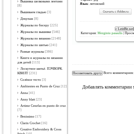
Вышивка шелковыми лентами
Язык
: литовский
[8]
Вышиваем гладью
[3]
Декупаж
[8]
Журналы по бисеру
[225]
Журналы по вышивке
[546]
Категория:
Mezginiu pasaulis
| Просм
Журналы по вязанию
[2148]
Журналы по шитью
[241]
Разные журналы
[386]
Книги и журналы по вязанию
для детей
[113]
Лоскутное шитьё. ПЭЧВОРК.
Всего комментариев
КВИЛТ
[231]
Солёное тесто
[3]
Добавлять комментарии 
Ambientes en Punto de Cruz
[12]
Anna
[41]
Anny blatt
[23]
Artime Cenefas en punto de cruz
[7]
Benissimo
[17]
Clarin Crochet
[16]
Creative Embroidery & Cross
Stitch
[10]