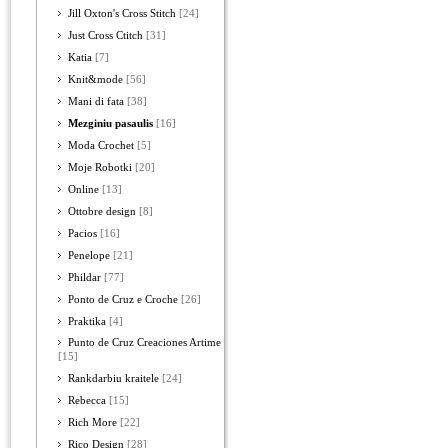
Jill Oxton's Cross Stitch
[24]
Just Cross Ctitch
[31]
Katia
[7]
Knit&mode
[56]
Mani di fata
[38]
Mezginiu pasaulis
[16]
Moda Crochet
[5]
Moje Robotki
[20]
Online
[13]
Ottobre design
[8]
Pacios
[16]
Penelope
[21]
Phildar
[77]
Ponto de Cruz e Croche
[26]
Praktika
[4]
Punto de Cruz Creaciones Artime
[15]
Rankdarbiu kraitele
[24]
Rebecca
[15]
Rich More
[22]
Rico Design
[28]