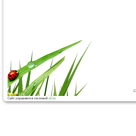
C
Сайт управляется системой
uCoz