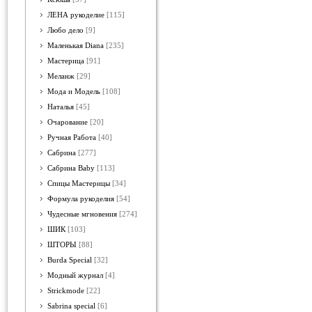
ЛЕНА рукоделие
[115]
Любо дело
[9]
Маленькая Diana
[235]
Мастерица
[91]
Меланж
[29]
Мода и Модель
[108]
Наталья
[45]
Очарование
[20]
Ручная Работа
[40]
Сабрина
[277]
Сабрина Baby
[113]
Спицы Мастерицы
[34]
Формула рукоделия
[54]
Чудесные мгновения
[274]
ШИК
[103]
ШТОРЫ
[88]
Burda Special
[32]
Модный журнал
[4]
Strickmode
[22]
Sabrina special
[6]