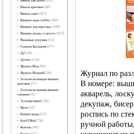
Вяжем для детей
[101]
Вяжем крючком
[66]
Вяжем сами
[507]
Вязание ваше хобби
[180]
Вязание для взрослых
[199]
Вязание модно и просто
[457]
Вязанные игрушки
[12]
Галерия Бродерия
[47]
Да!
[30]
Дуплет
[128]
Журнал Мод
[85]
Журнал по раз
Журнал Модный
[30]
Золотая коллекция вязания
В номере: выш
крючком
[17]
Золотая коллекция вязания
акварель, лоск
спицами
[9]
Золушка вяжет
[58]
декупаж, бисер
Ирэн
[43]
роспись по сте
Каприз моды
[12]
Клуб'ОКей
[79]
ручной работы,
Кокетка
[40]
Ксюша
[57]