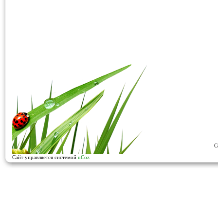
C
Сайт управляется системой
uCoz