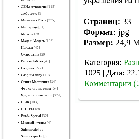
украшения из 
ЛЕНА рукоделие
[115]
Любо дело
[9]
Страниц:
33
Маленькая Diana
[235]
Мастерица
[91]
Формат:
jpg
Меланж
[29]
Размер:
24,9 
Мода и Модель
[108]
Наталья
[45]
Очарование
[20]
Категория:
Раз
Ручная Работа
[40]
Сабрина
[277]
1025 | Дата:
22.
Сабрина Baby
[113]
Комментарии (
Спицы Мастерицы
[34]
Формула рукоделия
[54]
Чудесные мгновения
[274]
ШИК
[103]
ШТОРЫ
[88]
Burda Special
[32]
Модный журнал
[4]
Strickmode
[22]
Sabrina special
[6]