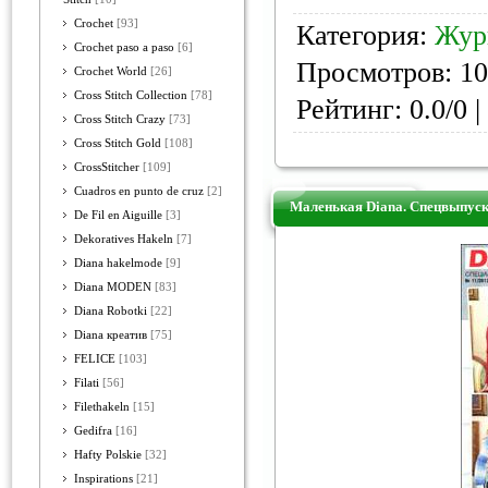
Crochet
[93]
Категория:
Жур
Crochet paso a paso
[6]
Просмотров: 10
Crochet World
[26]
Cross Stitch Collection
[78]
Рейтинг: 0.0/0 |
Cross Stitch Crazy
[73]
Cross Stitch Gold
[108]
CrossStitcher
[109]
Cuadros en punto de cruz
[2]
Маленькая Diana. Спецвыпуск
De Fil en Aiguille
[3]
Dekoratives Hakeln
[7]
Diana hakelmode
[9]
Diana MODEN
[83]
Diana Robotki
[22]
Diana креатив
[75]
FELICE
[103]
Filati
[56]
Filethakeln
[15]
Gedifra
[16]
Hafty Polskie
[32]
Inspirations
[21]