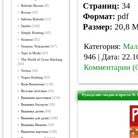
Страниц:
34
Robotki Reczne
[8]
Rowan
[59]
Формат:
pdf
Sabrina Robotki
[11]
Размер:
20,8 
Sandra
[160]
Simply Knitting
[43]
Susanna
[82]
Категория:
Мал
Susanna. Рукоделие
[67]
Tejer la Moda
[43]
946 | Дата:
22.1
The World of Cross Stitching
[65]
Комментарии (
Verena
[56]
Vogue Knitting
[63]
Валя-Валентина
[118]
Веселые петельки
[50]
Рукоделие: модно и просто № 
Вышиваю крестиком
[124]
Вышивка бисером
[18]
Вышивка детям
[64]
Вышивка для души
[198]
Вышивка.Вязание
[10]
Вышитые картины
[130]