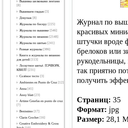
Вышивка шелковыми лентами
[8]
Вышиваем гладью
[3]
Декупаж
[8]
Журнал по выш
Журналы по бисеру
[225]
красивых мини
Журналы по вышивке
[546]
Журналы по вязанию
[2148]
штучки вроде 
Журналы по шитью
[241]
брелоков или з
Разные журналы
[386]
Книги и журналы по вязанию
рукодельницы,
для детей
[113]
Лоскутное шитьё. ПЭЧВОРК.
так приятно по
КВИЛТ
[231]
Солёное тесто
[3]
получить эффек
Ambientes en Punto de Cruz
[12]
Anna
[41]
Anny blatt
[23]
Страниц:
35
Artime Cenefas en punto de cruz
[7]
Формат:
jpg
Benissimo
[17]
Размер:
28,1 
Clarin Crochet
[16]
Creative Embroidery & Cross
Stitch
[10]