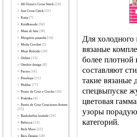
Jill Oxton's Cross Stitch
[24]
Just Cross Ctitch
[31]
Katia
[7]
Knit&mode
[56]
Mani di fata
[38]
Для холодного 
Mezginiu pasaulis
[16]
Moda Crochet
[5]
вязаные компле
Moje Robotki
[20]
более плотной 
Online
[13]
Ottobre design
[8]
составляют ст
Pacios
[16]
такие вязаные 
Penelope
[21]
Phildar
[77]
спецвыпуске жу
Ponto de Cruz e Croche
[26]
Praktika
[4]
цветовая гамма
Punto de Cruz Creaciones Artime
узоры порадую
[15]
Rankdarbiu kraitele
[24]
категорий.
Rebecca
[15]
Rich More
[22]
Rico Design
[28]