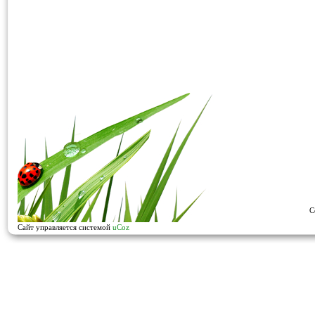
C
Сайт управляется системой
uCoz