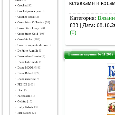
вставками и коса
Crochet
[93]
Crochet paso a paso
[6]
Категория:
Вязани
Crochet World
[26]
Cross Stitch Collection
[78]
833 | Дата:
08.10.2
Cross Stitch Crazy
[73]
(0)
Cross Stitch Gold
[108]
CrossStitcher
[109]
Cuadros en punto de cruz
[2]
De Fil en Aiguille
[3]
Вышитые картины № 11 2012
Dekoratives Hakeln
[7]
Diana hakelmode
[9]
Diana MODEN
[83]
Diana Robotki
[22]
Diana креатив
[75]
FELICE
[103]
Filati
[56]
Filethakeln
[15]
Gedifra
[16]
Hafty Polskie
[32]
Inspirations
[21]