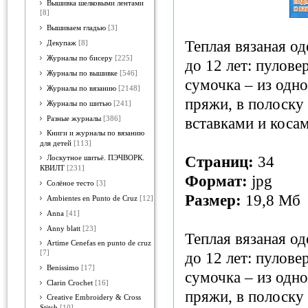
Вышивка шелковыми лентами
[8]
Вышиваем гладью
[3]
Теплая вязаная од
Декупаж
[8]
Журналы по бисеру
[225]
до 12 лет: пулове
Журналы по вышивке
[546]
сумочка – из одн
Журналы по вязанию
[2148]
пряжи, в полоску
Журналы по шитью
[241]
Разные журналы
[386]
вставками и коса
Книги и журналы по вязанию
для детей
[113]
Страниц:
34
Лоскутное шитьё. ПЭЧВОРК.
КВИЛТ
[231]
Формат:
jpg
Солёное тесто
[3]
Размер:
19,8 Мб
Ambientes en Punto de Cruz
[12]
Anna
[41]
Anny blatt
[23]
Теплая вязаная од
Artime Cenefas en punto de cruz
[7]
до 12 лет: пулове
Benissimo
[17]
сумочка – из одн
Clarin Crochet
[16]
пряжи, в полоску
Creative Embroidery & Cross
Stitch
[10]