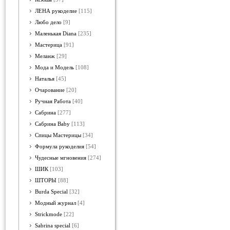
ЛЕНА рукоделие
[115]
Любо дело
[9]
Маленькая Diana
[235]
Мастерица
[91]
Меланж
[29]
Мода и Модель
[108]
Наталья
[45]
Очарование
[20]
Ручная Работа
[40]
Сабрина
[277]
Сабрина Baby
[113]
Спицы Мастерицы
[34]
Формула рукоделия
[54]
Чудесные мгновения
[274]
ШИК
[103]
ШТОРЫ
[88]
Burda Special
[32]
Модный журнал
[4]
Strickmode
[22]
Sabrina special
[6]