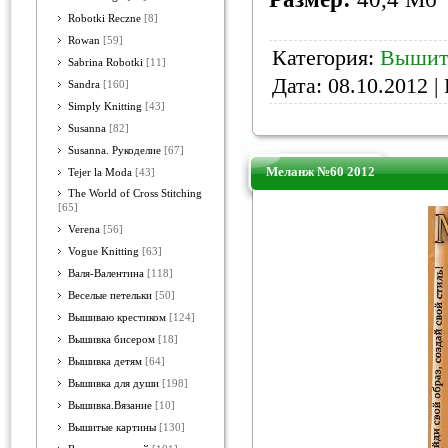
Robotki Reczne
[8]
Rowan
[59]
Категория:
Вышит
Sabrina Robotki
[11]
Дата:
08.10.2012
| 
Sandra
[160]
Simply Knitting
[43]
Susanna
[82]
Susanna. Рукоделие
[67]
Меланж №60 2012
Tejer la Moda
[43]
The World of Cross Stitching
[65]
Verena
[56]
Vogue Knitting
[63]
Валя-Валентина
[118]
Веселые петельки
[50]
Вышиваю крестиком
[124]
Вышивка бисером
[18]
Вышивка детям
[64]
Вышивка для души
[198]
Вышивка.Вязание
[10]
Вышитые картины
[130]