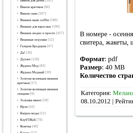
Вяжем для детей
[101]
Вяжем крючком
[66]
Вяжем сами
[507]
Вязание ваше хобби
[180]
Вязание для взрослых
[199]
В номере - осення
Вязание модно и просто
[457]
Вязанные игрушки
[12]
свитера, жакеты, 
Галерия Бродерия
[47]
Да!
[30]
Формат
: pdf
Дуплет
[128]
Размер
: 40 MB
Журнал Мод
[85]
Журнал Модный
[30]
Количество стра
Золотая коллекция вязания
крючком
[17]
Золотая коллекция вязания
Категория:
Мелан
спицами
[9]
08.10.2012
| Рейтин
Золушка вяжет
[58]
Ирэн
[43]
Каприз моды
[12]
Клуб'ОКей
[79]
Кокетка
[40]
Ксюша
[57]