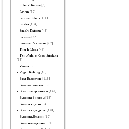
Robotki Reczne
[8]
Rowan
[59]
Sabrina Robotki
[11]
Sandra
[160]
Simply Knitting
[43]
Susanna
[82]
Susanna. Рукоделие
[67]
Tejer la Moda
[43]
The World of Cross Stitching
[65]
Verena
[56]
Vogue Knitting
[63]
Валя-Валентина
[118]
Веселые петельки
[50]
Вышиваю крестиком
[124]
Вышивка бисером
[18]
Вышивка детям
[64]
Вышивка для души
[198]
Вышивка.Вязание
[10]
Вышитые картины
[130]