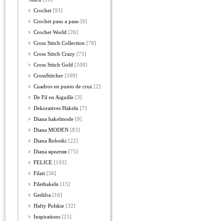
Crochet
[93]
Crochet paso a paso
[6]
Crochet World
[26]
Cross Stitch Collection
[78]
Cross Stitch Crazy
[73]
Cross Stitch Gold
[108]
CrossStitcher
[109]
Cuadros en punto de cruz
[2]
De Fil en Aiguille
[3]
Dekoratives Hakeln
[7]
Diana hakelmode
[9]
Diana MODEN
[83]
Diana Robotki
[22]
Diana креатив
[75]
FELICE
[103]
Filati
[56]
Filethakeln
[15]
Gedifra
[16]
Hafty Polskie
[32]
Inspirations
[21]