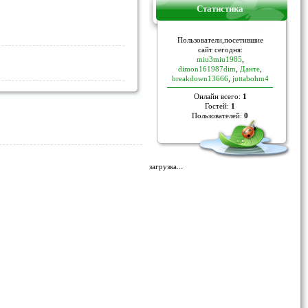
Статистика
Пoльзoвaтели,пoceтившие
caйт ceгoдня:
miu3miu1985
,
dimon161987dim
,
Данте
,
breakdown13666
,
juttabohm4
Онлайн всего:
1
Гостей:
1
Пользователей:
0
загрузка...