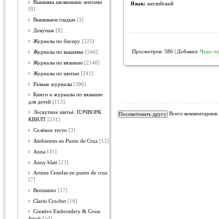
Вышивка шелковыми лентами
Язык:
английский
[8]
Вышиваем гладью
[3]
Декупаж
[8]
Журналы по бисеру
[225]
Просмотров: 586 | Добавил:
Чудо-ч
Журналы по вышивке
[546]
Журналы по вязанию
[2148]
Журналы по шитью
[241]
Разные журналы
[386]
Книги и журналы по вязанию
для детей
[113]
Лоскутное шитьё. ПЭЧВОРК.
Всего комментариев
КВИЛТ
[231]
Солёное тесто
[3]
Ambientes en Punto de Cruz
[12]
Anna
[41]
Anny blatt
[23]
Artime Cenefas en punto de cruz
[7]
Benissimo
[17]
Clarin Crochet
[16]
Creative Embroidery & Cross
Stitch
[10]