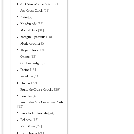
Jill Oxton's Cross Stitch
[24]
Just Cross Ctitch
[31]
Katia
[7]
Knit&mode
[56]
Mani di fata
[38]
Mezginiu pasaulis
[16]
Moda Crochet
[5]
Moje Robotki
[20]
Online
[13]
Ottobre design
[8]
Pacios
[16]
Penelope
[21]
Phildar
[77]
Ponto de Cruz e Croche
[26]
Praktika
[4]
Punto de Cruz Creaciones Artime
[15]
Rankdarbiu kraitele
[24]
Rebecca
[15]
Rich More
[22]
Rico Design
[28]