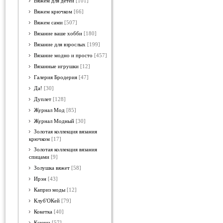
Вяжем для детей
[101]
Вяжем крючком
[66]
Вяжем сами
[507]
Вязание ваше хобби
[180]
Вязание для взрослых
[199]
Вязание модно и просто
[457]
Вязанные игрушки
[12]
Галерия Бродерия
[47]
Да!
[30]
Дуплет
[128]
Журнал Мод
[85]
Журнал Модный
[30]
Золотая коллекция вязания
крючком
[17]
Золотая коллекция вязания
спицами
[9]
Золушка вяжет
[58]
Ирэн
[43]
Каприз моды
[12]
Клуб'ОКей
[79]
Кокетка
[40]
Ксюша
[57]