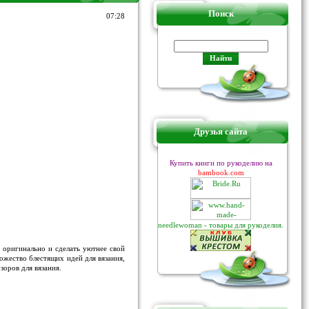
Поиск
07:28
Друзья сайта
Купить книги по рукоделию на
bambook.com
needlewoman - товары для рукоделия.
 оригинально и сделать уютнее свой
ожество блестящих идей для вязания,
зоров для вязания.