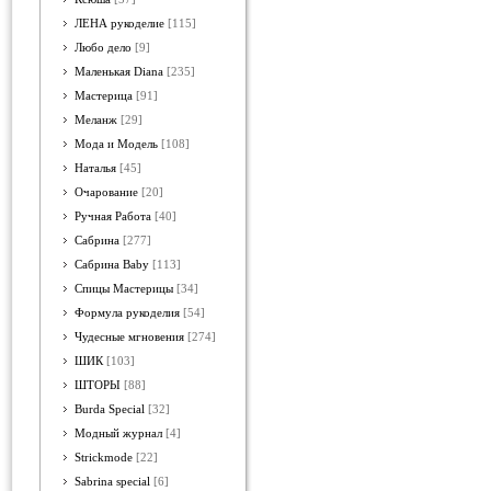
ЛЕНА рукоделие
[115]
Любо дело
[9]
Маленькая Diana
[235]
Мастерица
[91]
Меланж
[29]
Мода и Модель
[108]
Наталья
[45]
Очарование
[20]
Ручная Работа
[40]
Сабрина
[277]
Сабрина Baby
[113]
Спицы Мастерицы
[34]
Формула рукоделия
[54]
Чудесные мгновения
[274]
ШИК
[103]
ШТОРЫ
[88]
Burda Special
[32]
Модный журнал
[4]
Strickmode
[22]
Sabrina special
[6]