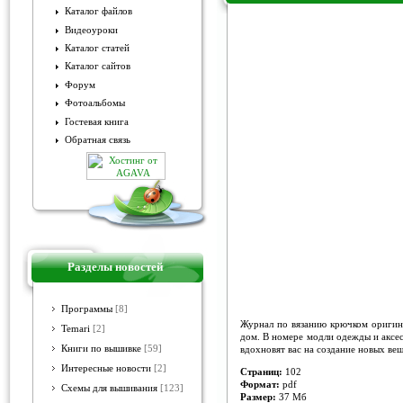
Каталог файлов
Видеоуроки
Crochet Now №12 2017
Каталог статей
Каталог сайтов
Форум
Фотоальбомы
Гостевая книга
Обратная связь
Разделы новостей
Программы
[8]
Журнал по вязанию крючком оригина
Temari
[2]
дом. В номере модли одежды и аксес
Книги по вышивке
[59]
вдохновят вас на создание новых ве
Интересные новости
[2]
Страниц:
102
Формат:
pdf
Схемы для вышивания
[123]
Размер:
37 Мб