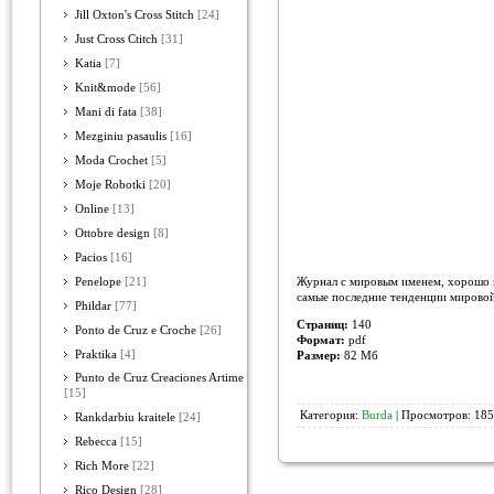
Jill Oxton's Cross Stitch
[24]
Just Cross Ctitch
[31]
Katia
[7]
Knit&mode
[56]
Mani di fata
[38]
Mezginiu pasaulis
[16]
Moda Crochet
[5]
Moje Robotki
[20]
Online
[13]
Ottobre design
[8]
Pacios
[16]
Журнал с мировым именем, хорошо и
Penelope
[21]
самые последние тенденции мировой
Phildar
[77]
Страниц:
140
Ponto de Cruz e Croche
[26]
Формат:
pdf
Praktika
[4]
Размер:
82 Мб
Punto de Cruz Creaciones Artime
[15]
Категория:
Burda
| Просмотров: 185
Rankdarbiu kraitele
[24]
Rebecca
[15]
Rich More
[22]
Rico Design
[28]