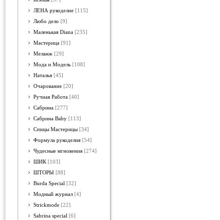
ЛЕНА рукоделие
[115]
Любо дело
[9]
Маленькая Diana
[235]
Мастерица
[91]
Меланж
[29]
Мода и Модель
[108]
Наталья
[45]
Очарование
[20]
Ручная Работа
[40]
Сабрина
[277]
Сабрина Baby
[113]
Спицы Мастерицы
[34]
Формула рукоделия
[54]
Чудесные мгновения
[274]
ШИК
[103]
ШТОРЫ
[88]
Burda Special
[32]
Модный журнал
[4]
Strickmode
[22]
Sabrina special
[6]