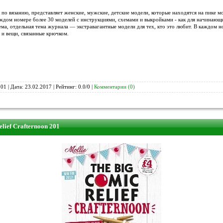
о вязанию, представляет женские, мужские, детские модели, которые находятся на пике м
каждом номере более 30 моделей с инструкциями, схемами и выкройками - как для начинающи
а, отдельная тема журнала — экстравагантные модели для тех, кто это любит. В каждом н
 и вещи, связанные крючком.
01 | Дата:
23.02.2017
| Рейтинг: 0.0/0 |
Комментарии (0)
lief Crafternoon 201