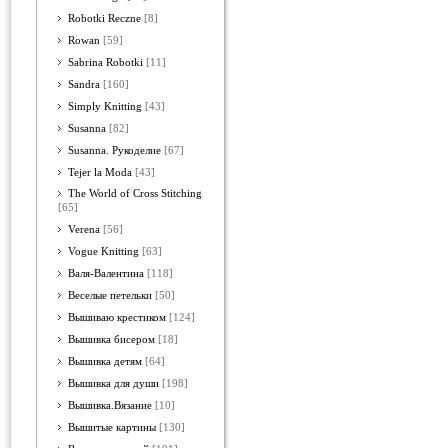
Robotki Reczne
[8]
Rowan
[59]
Sabrina Robotki
[11]
Sandra
[160]
Simply Knitting
[43]
Susanna
[82]
Susanna. Рукоделие
[67]
Tejer la Moda
[43]
The World of Cross Stitching
[65]
Verena
[56]
Vogue Knitting
[63]
Валя-Валентина
[118]
Веселые петельки
[50]
Вышиваю крестиком
[124]
Вышивка бисером
[18]
Вышивка детям
[64]
Вышивка для души
[198]
Вышивка.Вязание
[10]
Вышитые картины
[130]