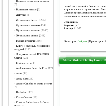
Вышивка шелковыми лентами
[8]
Самый популярный в Европе журнал п
возраста и на все случаи жизни. В 
Вышиваем гладью
[3]
Широко представлена молодежная тем
Декупаж
[8]
связанными на спицах, представлены
Журналы по бисеру
[225]
Страниц:
52
Формат:
pdf
Журналы по вышивке
[546]
Размер:
41 Мб
Журналы по вязанию
[2148]
Журналы по шитью
[241]
Разные журналы
[386]
Категория:
Сабрина
| Просмотров: 2
Книги и журналы по вязанию
для детей
[113]
Лоскутное шитьё. ПЭЧВОРК.
КВИЛТ
[231]
Mollie Makes: The Big Comic Re
Солёное тесто
[3]
Ambientes en Punto de Cruz
[12]
Anna
[41]
Anny blatt
[23]
Artime Cenefas en punto de cruz
[7]
Benissimo
[17]
Clarin Crochet
[16]
Creative Embroidery & Cross
Stitch
[10]