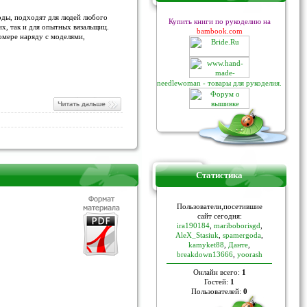
оды, подходят для людей любого
Купить книги по рукоделию на
х, так и для опытных вязальщиц.
bambook.com
омере наряду с моделями,
needlewoman - товары для рукоделия.
Статистика
Пoльзoвaтели,пoceтившие
caйт ceгoдня:
ira190184
,
mariboborisgd
,
AleX_Stasiuk
,
spamergoda
,
kamyket88
,
Данте
,
breakdown13666
,
yoorash
Онлайн всего:
1
Гостей:
1
Пользователей:
0