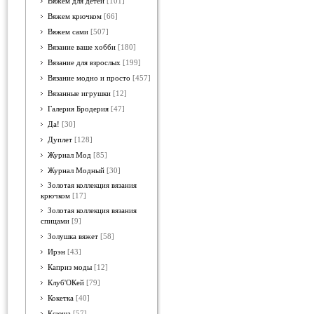
Вяжем для детей
[101]
Вяжем крючком
[66]
Вяжем сами
[507]
Вязание ваше хобби
[180]
Вязание для взрослых
[199]
Вязание модно и просто
[457]
Вязанные игрушки
[12]
Галерия Бродерия
[47]
Да!
[30]
Дуплет
[128]
Журнал Мод
[85]
Журнал Модный
[30]
Золотая коллекция вязания
крючком
[17]
Золотая коллекция вязания
спицами
[9]
Золушка вяжет
[58]
Ирэн
[43]
Каприз моды
[12]
Клуб'ОКей
[79]
Кокетка
[40]
Ксюша
[57]