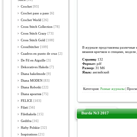
Crochet
[93]
Crochet paso a paso
[6]
Crochet World
[26]
Cross Stitch Collection
[78]
Cross Stitch Crazy
[73]
Cross Stitch Gold
[108]
CrossStitcher
[109]
В журнале представлены различные в
вязания крючком и спицами, модели 
Cuadros en punto de cruz
[2]
Страниц:
132
De Fil en Aiguille
[3]
Формат:
pdf
Dekoratives Hakeln
[7]
Размер:
31 Мб
Язык:
английский
Diana hakelmode
[9]
Diana MODEN
[83]
Diana Robotki
[22]
Категория:
Разные журналы
| Просм
Diana креатив
[75]
FELICE
[103]
Filati
[56]
Burda №3 2017
Filethakeln
[15]
Gedifra
[16]
Hafty Polskie
[32]
Inspirations
[21]