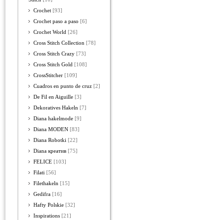
Crochet
[93]
Crochet paso a paso
[6]
Crochet World
[26]
Cross Stitch Collection
[78]
Cross Stitch Crazy
[73]
Cross Stitch Gold
[108]
CrossStitcher
[109]
Cuadros en punto de cruz
[2]
De Fil en Aiguille
[3]
Dekoratives Hakeln
[7]
Diana hakelmode
[9]
Diana MODEN
[83]
Diana Robotki
[22]
Diana креатив
[75]
FELICE
[103]
Filati
[56]
Filethakeln
[15]
Gedifra
[16]
Hafty Polskie
[32]
Inspirations
[21]