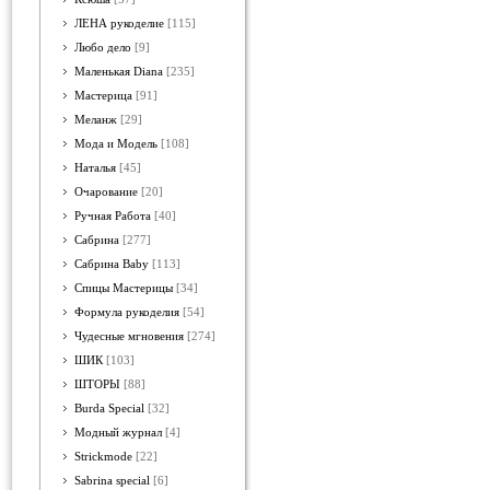
ЛЕНА рукоделие
[115]
Любо дело
[9]
Маленькая Diana
[235]
Мастерица
[91]
Меланж
[29]
Мода и Модель
[108]
Наталья
[45]
Очарование
[20]
Ручная Работа
[40]
Сабрина
[277]
Сабрина Baby
[113]
Спицы Мастерицы
[34]
Формула рукоделия
[54]
Чудесные мгновения
[274]
ШИК
[103]
ШТОРЫ
[88]
Burda Special
[32]
Модный журнал
[4]
Strickmode
[22]
Sabrina special
[6]