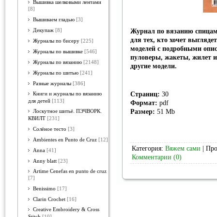
Вышивка шелковыми лентами
[8]
Вышиваем гладью
[3]
Журнал по вязанию спицам
Декупаж
[8]
для тех, кто хочет выгляде
Журналы по бисеру
[225]
моделей с подробными опис
Журналы по вышивке
[546]
пуловеры, жакеты, жилет 
Журналы по вязанию
[2148]
другие модели.
Журналы по шитью
[241]
Разные журналы
[386]
Страниц:
30
Книги и журналы по вязанию
для детей
[113]
Формат:
pdf
Размер:
51 Mb
Лоскутное шитьё. ПЭЧВОРК.
КВИЛТ
[231]
Солёное тесто
[3]
Ambientes en Punto de Cruz
[12]
Категория:
Вяжем сами
| Про
Anna
[41]
Комментарии (0)
Anny blatt
[23]
Artime Cenefas en punto de cruz
[7]
Benissimo
[17]
Clarin Crochet
[16]
Creative Embroidery & Cross
Stitch
[10]