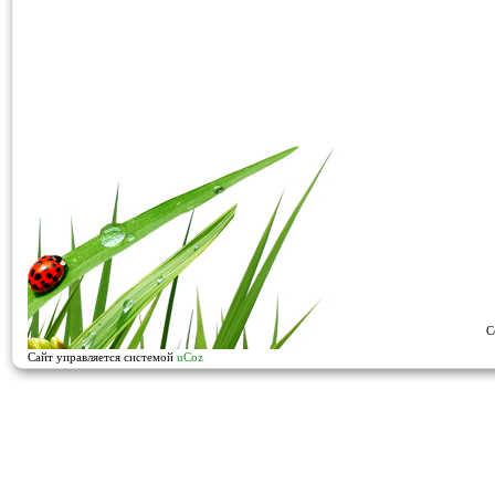
C
Сайт управляется системой
uCoz