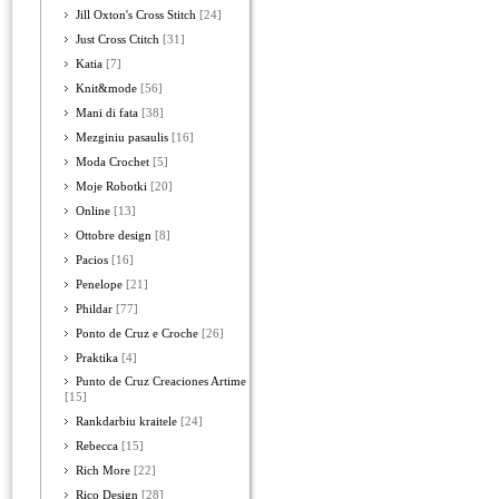
Jill Oxton's Cross Stitch
[24]
Just Cross Ctitch
[31]
Katia
[7]
Knit&mode
[56]
Mani di fata
[38]
Mezginiu pasaulis
[16]
Moda Crochet
[5]
Moje Robotki
[20]
Online
[13]
Ottobre design
[8]
Pacios
[16]
Penelope
[21]
Phildar
[77]
Ponto de Cruz e Croche
[26]
Praktika
[4]
Punto de Cruz Creaciones Artime
[15]
Rankdarbiu kraitele
[24]
Rebecca
[15]
Rich More
[22]
Rico Design
[28]