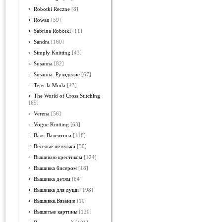
Robotki Reczne
[8]
Rowan
[59]
Sabrina Robotki
[11]
Sandra
[160]
Simply Knitting
[43]
Susanna
[82]
Susanna. Рукоделие
[67]
Tejer la Moda
[43]
The World of Cross Stitching
[65]
Verena
[56]
Vogue Knitting
[63]
Валя-Валентина
[118]
Веселые петельки
[50]
Вышиваю крестиком
[124]
Вышивка бисером
[18]
Вышивка детям
[64]
Вышивка для души
[198]
Вышивка.Вязание
[10]
Вышитые картины
[130]