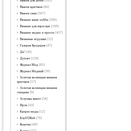
Вяжем для детей
[101]
Вяжем крючком
[66]
Вяжем сами
[507]
Вязание ваше хобби
[180]
Вязание для взрослых
[199]
Вязание модно и просто
[457]
Вязанные игрушки
[12]
Галерия Бродерия
[47]
Да!
[30]
Дуплет
[128]
Журнал Мод
[85]
Журнал Модный
[30]
Золотая коллекция вязания
крючком
[17]
Золотая коллекция вязания
спицами
[9]
Золушка вяжет
[58]
Ирэн
[43]
Каприз моды
[12]
Клуб'ОКей
[79]
Кокетка
[40]
Ксюша
[57]