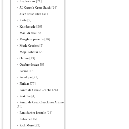
Inspirations
[21]
Jill Oxton's Cross Stitch
[24]
Just Cross Ctitch
[31]
Katia
[7]
Knit&mode
[56]
Mani di fata
[38]
Mezginiu pasaulis
[16]
Moda Crochet
[5]
Moje Robotki
[20]
Online
[13]
Ottobre design
[8]
Pacios
[16]
Penelope
[21]
Phildar
[77]
Ponto de Cruz e Croche
[26]
Praktika
[4]
Punto de Cruz Creaciones Artime
[15]
Rankdarbiu kraitele
[24]
Rebecca
[15]
Rich More
[22]