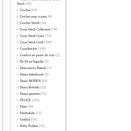
Stitch
[10]
Crochet
[93]
Crochet paso a paso
[6]
Crochet World
[26]
Cross Stitch Collection
[78]
Cross Stitch Crazy
[73]
Cross Stitch Gold
[108]
CrossStitcher
[109]
Cuadros en punto de cruz
[2]
De Fil en Aiguille
[3]
Dekoratives Hakeln
[7]
Diana hakelmode
[9]
Diana MODEN
[83]
Diana Robotki
[22]
Diana креатив
[75]
FELICE
[103]
Filati
[56]
Filethakeln
[15]
Gedifra
[16]
Hafty Polskie
[32]