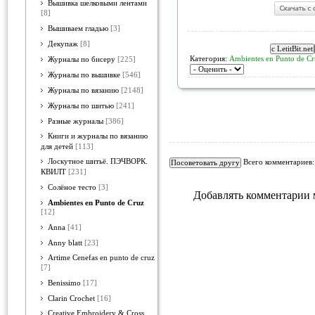
Вышивка шелковыми лентами
[8]
Вышиваем гладью
[3]
Декупаж
[8]
Категория:
Ambientes en Punto de Cr
Журналы по бисеру
[225]
Журналы по вышивке
[546]
Журналы по вязанию
[2148]
Журналы по шитью
[241]
Разные журналы
[386]
Книги и журналы по вязанию
для детей
[113]
Лоскутное шитьё. ПЭЧВОРК.
Всего комментариев
КВИЛТ
[231]
Солёное тесто
[3]
Добавлять комментарии 
Ambientes en Punto de Cruz
[12]
Anna
[41]
Anny blatt
[23]
Artime Cenefas en punto de cruz
[7]
Benissimo
[17]
Clarin Crochet
[16]
Creative Embroidery & Cross