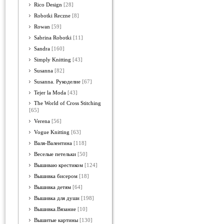
Rico Design
[28]
Robotki Reczne
[8]
Rowan
[59]
Sabrina Robotki
[11]
Sandra
[160]
Simply Knitting
[43]
Susanna
[82]
Susanna. Рукоделие
[67]
Tejer la Moda
[43]
The World of Cross Stitching
[65]
Verena
[56]
Vogue Knitting
[63]
Валя-Валентина
[118]
Веселые петельки
[50]
Вышиваю крестиком
[124]
Вышивка бисером
[18]
Вышивка детям
[64]
Вышивка для души
[198]
Вышивка.Вязание
[10]
Вышитые картины
[130]