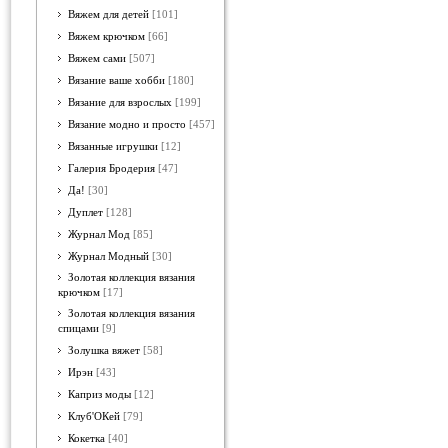
Вяжем для детей
[101]
Вяжем крючком
[66]
Вяжем сами
[507]
Вязание ваше хобби
[180]
Вязание для взрослых
[199]
Вязание модно и просто
[457]
Вязанные игрушки
[12]
Галерия Бродерия
[47]
Да!
[30]
Дуплет
[128]
Журнал Мод
[85]
Журнал Модный
[30]
Золотая коллекция вязания
крючком
[17]
Золотая коллекция вязания
спицами
[9]
Золушка вяжет
[58]
Ирэн
[43]
Каприз моды
[12]
Клуб'ОКей
[79]
Кокетка
[40]