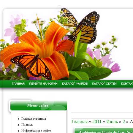
Меню сайта
Главная страница
Главная
»
2011
»
Июль
»
2
» A
Правила
Информация о сайте
Ambientes en Punto de Cruz №5