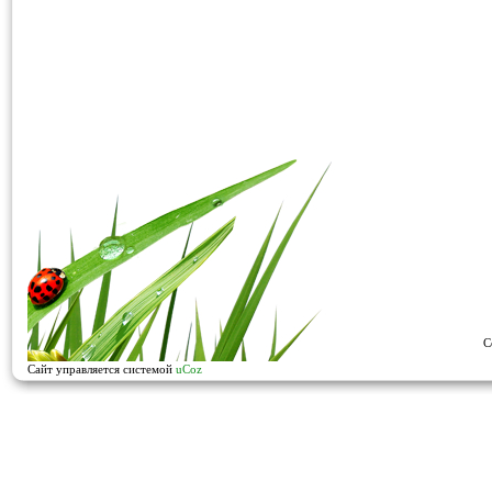
C
Сайт управляется системой
uCoz