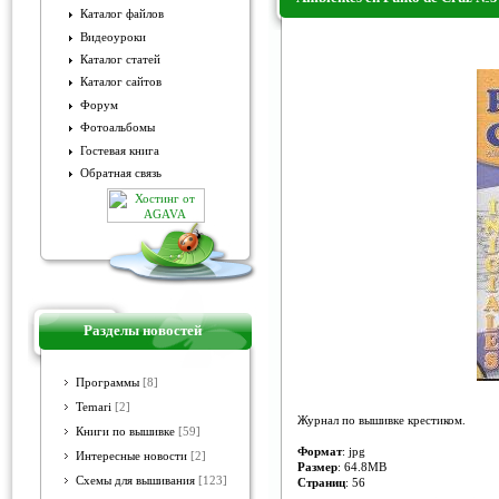
Каталог файлов
Видеоуроки
Ambientes en Punto de Cruz №
Каталог статей
Каталог сайтов
Форум
Фотоальбомы
Гостевая книга
Обратная связь
Разделы новостей
Программы
[8]
Temari
[2]
Журнал по вышивке крестиком.
Книги по вышивке
[59]
Формат
: jpg
Интересные новости
[2]
Размер
: 64.8MB
Схемы для вышивания
[123]
Страниц
: 56