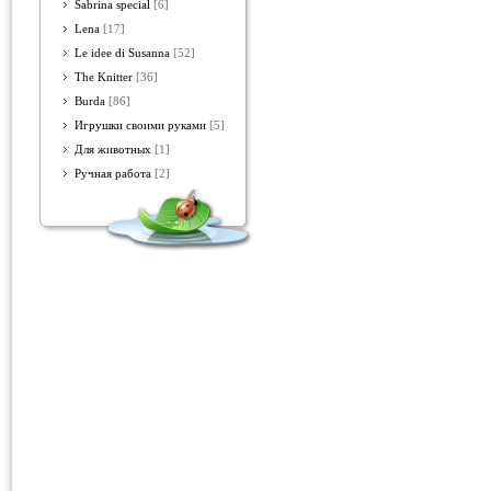
Sabrina special
[6]
Lena
[17]
Le idee di Susanna
[52]
The Knitter
[36]
Burda
[86]
Игрушки своими руками
[5]
Для животных
[1]
Ручная работа
[2]