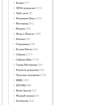
Ксюша
[57]
ЛЕНА рукоделие
[115]
Любо дело
[9]
Маленькая Diana
[235]
Мастерица
[91]
Меланж
[29]
Мода и Модель
[108]
Наталья
[45]
Очарование
[20]
Ручная Работа
[40]
Сабрина
[277]
Сабрина Baby
[113]
Спицы Мастерицы
[34]
Формула рукоделия
[54]
Чудесные мгновения
[274]
ШИК
[103]
ШТОРЫ
[88]
Burda Special
[32]
Модный журнал
[4]
Strickmode
[22]