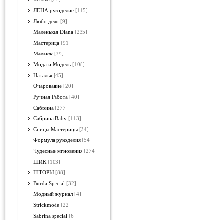
ЛЕНА рукоделие
[115]
Любо дело
[9]
Маленькая Diana
[235]
Мастерица
[91]
Меланж
[29]
Мода и Модель
[108]
Наталья
[45]
Очарование
[20]
Ручная Работа
[40]
Сабрина
[277]
Сабрина Baby
[113]
Спицы Мастерицы
[34]
Формула рукоделия
[54]
Чудесные мгновения
[274]
ШИК
[103]
ШТОРЫ
[88]
Burda Special
[32]
Модный журнал
[4]
Strickmode
[22]
Sabrina special
[6]