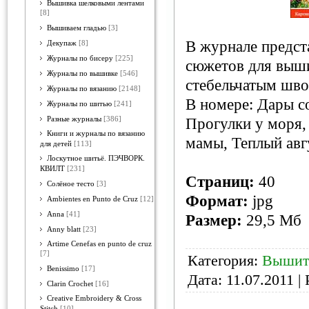
Вышивка шелковыми лентами
[8]
Вышиваем гладью
[3]
В журнале предст
Декупаж
[8]
Журналы по бисеру
[225]
сюжетов для выши
Журналы по вышивке
[546]
стебельчатым шво
Журналы по вязанию
[2148]
В номере: Дары с
Журналы по шитью
[241]
Разные журналы
[386]
Прогулки у моря,
Книги и журналы по вязанию
мамы, Теплый авгу
для детей
[113]
Лоскутное шитьё. ПЭЧВОРК.
КВИЛТ
[231]
Страниц:
40
Солёное тесто
[3]
Формат:
jpg
Ambientes en Punto de Cruz
[12]
Anna
[41]
Размер:
29,5 Мб
Anny blatt
[23]
Artime Cenefas en punto de cruz
[7]
Категория:
Вышит
Benissimo
[17]
Дата:
11.07.2011
| 
Clarin Crochet
[16]
Creative Embroidery & Cross
Stitch
[10]