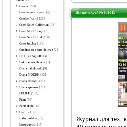
Crochet
[93]
Шитье и крой № 8, 2011
Crochet paso a paso
[6]
Crochet World
[26]
Cross Stitch Collection
[78]
Cross Stitch Crazy
[73]
Cross Stitch Gold
[108]
CrossStitcher
[109]
Cuadros en punto de cruz
[2]
De Fil en Aiguille
[3]
Dekoratives Hakeln
[7]
Diana hakelmode
[9]
Diana MODEN
[83]
Diana Robotki
[22]
Diana креатив
[75]
FELICE
[103]
Filati
[56]
Filethakeln
[15]
Gedifra
[16]
Журнал для тех, к
Hafty Polskie
[32]
Inspirations
[21]
40 модных моделе