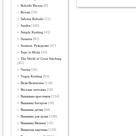
Robotki Reczne
[8]
Rowan
[59]
Sabrina Robotki
[11]
Sandra
[160]
Simply Knitting
[43]
Susanna
[82]
Susanna. Рукоделие
[67]
Tejer la Moda
[43]
The World of Cross Stitching
[65]
Verena
[56]
Vogue Knitting
[63]
Валя-Валентина
[118]
Веселые петельки
[50]
Вышиваю крестиком
[124]
Вышивка бисером
[18]
Вышивка детям
[64]
Вышивка для души
[198]
Вышивка.Вязание
[10]
Вышитые картины
[130]