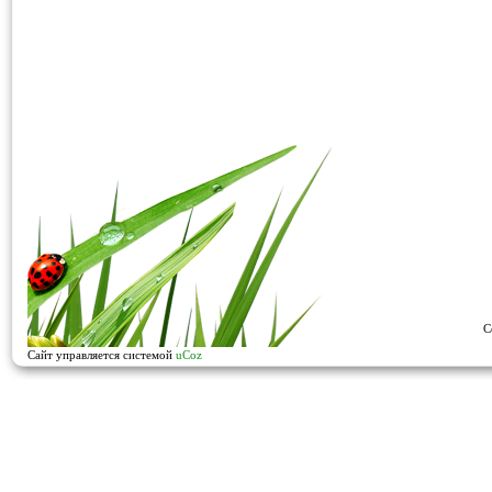
C
Сайт управляется системой
uCoz