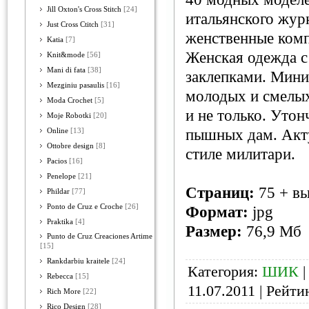
Jill Oxton's Cross Stitch
[24]
итальянского жу
Just Cross Ctitch
[31]
женственные комп
Katia
[7]
Женская одежда с
Knit&mode
[56]
Mani di fata
[38]
заклепками. Мини
Mezginiu pasaulis
[16]
молодых и смелых
Moda Crochet
[5]
и не только. Уто
Moje Robotki
[20]
пышных дам. Акт
Online
[13]
Ottobre design
[8]
стиле милитари.
Pacios
[16]
Penelope
[21]
Страниц:
75 + в
Phildar
[77]
Ponto de Cruz e Croche
[26]
Формат:
jpg
Praktika
[4]
Размер:
76,9 Мб
Punto de Cruz Creaciones Artime
[15]
Rankdarbiu kraitele
[24]
Категория:
ШИК
|
Rebecca
[15]
11.07.2011
| Рейтин
Rich More
[22]
Rico Design
[28]