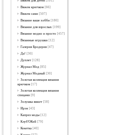
Вяжем для детей
[101]
Вяжем крючком
[66]
Вяжем сами
[507]
Вязание ваше хобби
[180]
Вязание для взрослых
[199]
Вязание модно и просто
[457]
Вязанные игрушки
[12]
Галерия Бродерия
[47]
Да!
[30]
Дуплет
[128]
Журнал Мод
[85]
Журнал Модный
[30]
Золотая коллекция вязания
крючком
[17]
Золотая коллекция вязания
спицами
[9]
Золушка вяжет
[58]
Ирэн
[43]
Каприз моды
[12]
Клуб'ОКей
[79]
Кокетка
[40]
Ксюша
[57]