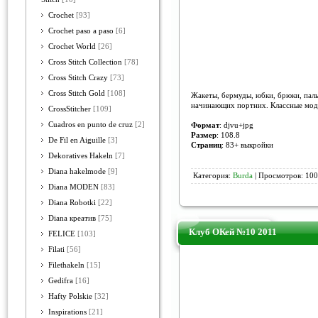
Crochet
[93]
Crochet paso a paso
[6]
Crochet World
[26]
Cross Stitch Collection
[78]
Cross Stitch Crazy
[73]
Cross Stitch Gold
[108]
Жакеты, бермуды, юбки, брюки, пальт
начинающих портних. Классные мод
CrossStitcher
[109]
Cuadros en punto de cruz
[2]
Формат
: djvu+jpg
Размер
: 108.8
De Fil en Aiguille
[3]
Страниц
: 83+ выкройки
Dekoratives Hakeln
[7]
Diana hakelmode
[9]
Категория:
Burda
| Просмотров: 100
Diana MODEN
[83]
Diana Robotki
[22]
Diana креатив
[75]
Клуб ОКей №10 2011
FELICE
[103]
Filati
[56]
Filethakeln
[15]
Gedifra
[16]
Hafty Polskie
[32]
Inspirations
[21]