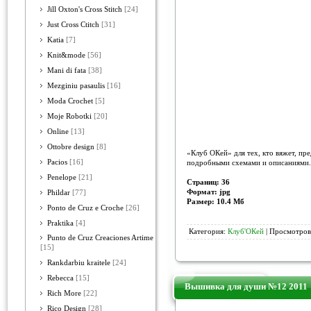
Jill Oxton's Cross Stitch
[24]
Just Cross Ctitch
[31]
Katia
[7]
Knit&mode
[56]
Mani di fata
[38]
Mezginiu pasaulis
[16]
Moda Crochet
[5]
Moje Robotki
[20]
Online
[13]
Ottobre design
[8]
«Клуб ОКей» для тех, кто вяжет, пр
Pacios
[16]
подробными схемами и описаниями.
Penelope
[21]
Страниц: 36
Формат: jpg
Phildar
[77]
Размер: 10.4 Мб
Ponto de Cruz e Croche
[26]
Praktika
[4]
Категория:
Клуб'ОКей
| Просмотров:
Punto de Cruz Creaciones Artime
[15]
Rankdarbiu kraitele
[24]
Rebecca
[15]
Вышивка для души №12 2011
Rich More
[22]
Rico Design
[28]