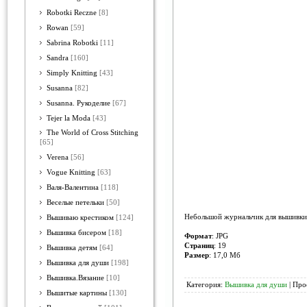
Robotki Reczne
[8]
Rowan
[59]
Sabrina Robotki
[11]
Sandra
[160]
Simply Knitting
[43]
Susanna
[82]
Susanna. Рукоделие
[67]
Tejer la Moda
[43]
The World of Cross Stitching
[65]
Verena
[56]
Vogue Knitting
[63]
Валя-Валентина
[118]
Веселые петельки
[50]
Небольшой журнальчик для вышивки 
Вышиваю крестиком
[124]
Вышивка бисером
[18]
Формат
: JPG
Страниц
: 19
Вышивка детям
[64]
Размер
: 17,0 Мб
Вышивка для души
[198]
Вышивка.Вязание
[10]
Категория:
Вышивка для души
| Про
Вышитые картины
[130]