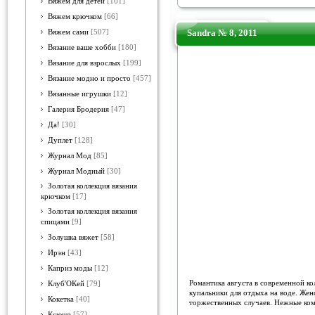
Вяжем для детей
[101]
Вяжем крючком
[66]
Sandra № 8, 2011
Вяжем сами
[507]
Вязание ваше хобби
[180]
Вязание для взрослых
[199]
Вязание модно и просто
[457]
Вязанные игрушки
[12]
Галерия Бродерия
[47]
Да!
[30]
Дуплет
[128]
Журнал Мод
[85]
Журнал Модный
[30]
Золотая коллекция вязания
крючком
[17]
Золотая коллекция вязания
спицами
[9]
Золушка вяжет
[58]
Ирэн
[43]
Каприз моды
[12]
Романтика августа в современной ко
Клуб'ОКей
[79]
купальники для отдыха на воде. Женс
Кокетка
[40]
торжественных случаев. Нежные ком
Ксюша
[57]