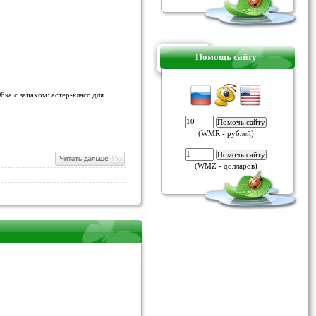
Помощь сайту
ка с запахом: астер-класс для
(WMR - рублей)
(WMZ - долларов)