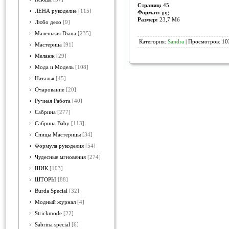
Страниц:
45
ЛЕНА рукоделие
[115]
Формат:
jpg
Размер:
23,7 Мб
Любо дело
[9]
Маленькая Diana
[235]
Категория:
Sandra
| Просмотров: 10
Мастерица
[91]
Меланж
[29]
Мода и Модель
[108]
Наталья
[45]
Очарование
[20]
Ручная Работа
[40]
Сабрина
[277]
Сабрина Baby
[113]
Спицы Мастерицы
[34]
Формула рукоделия
[54]
Чудесные мгновения
[274]
ШИК
[103]
ШТОРЫ
[88]
Burda Special
[32]
Модный журнал
[4]
Strickmode
[22]
Sabrina special
[6]