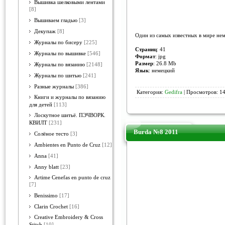
Вышивка шелковыми лентами
[8]
Вышиваем гладью
[3]
Декупаж
[8]
Один из самых известных в мире нем
Журналы по бисеру
[225]
Страниц
: 41
Журналы по вышивке
[546]
Формат
: jpg
Размер
: 26.8 Mb
Журналы по вязанию
[2148]
Язык
: немецкий
Журналы по шитью
[241]
Разные журналы
[386]
Категория:
Gedifra
| Просмотров: 14
Книги и журналы по вязанию
для детей
[113]
Лоскутное шитьё. ПЭЧВОРК.
КВИЛТ
[231]
Burda №8 2011
Солёное тесто
[3]
Ambientes en Punto de Cruz
[12]
Anna
[41]
Anny blatt
[23]
Artime Cenefas en punto de cruz
[7]
Benissimo
[17]
Clarin Crochet
[16]
Creative Embroidery & Cross
Stitch
[10]