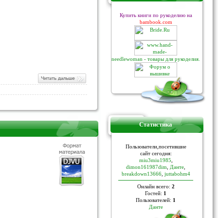
Купить книги по рукоделию на
bambook.com
needlewoman - товары для рукоделия.
Статистика
Пoльзoвaтели,пoceтившие
caйт ceгoдня:
miu3miu1985
,
dimon161987dim
,
Данте
,
breakdown13666
,
juttabohm4
Онлайн всего:
2
Гостей:
1
Пользователей:
1
Данте