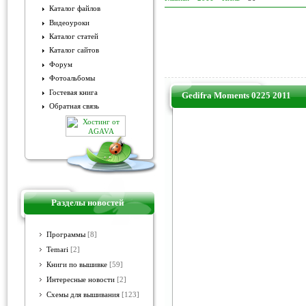
Каталог файлов
Видеоуроки
Каталог статей
Каталог сайтов
Форум
Фотоальбомы
Гостевая книга
Gedifra Moments 0225 2011
Обратная связь
Разделы новостей
Программы
[8]
Temari
[2]
Книги по вышивке
[59]
Интересные новости
[2]
Схемы для вышивания
[123]