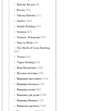
Robotki Reczne
[8]
Rowan
[59]
Sabrina Robotki
[11]
Sandra
[160]
Simply Knitting
[43]
Susanna
[82]
Susanna. Рукоделие
[67]
Tejer la Moda
[43]
The World of Cross Stitching
[65]
Verena
[56]
Vogue Knitting
[63]
Валя-Валентина
[118]
Веселые петельки
[50]
Вышиваю крестиком
[124]
Вышивка бисером
[18]
Вышивка детям
[64]
Вышивка для души
[198]
Вышивка.Вязание
[10]
Вышитые картины
[130]