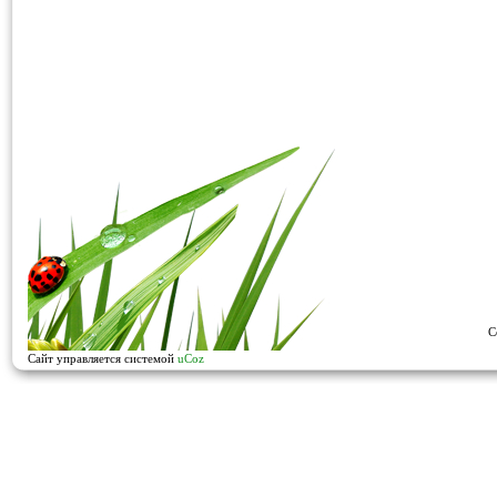
C
Сайт управляется системой
uCoz