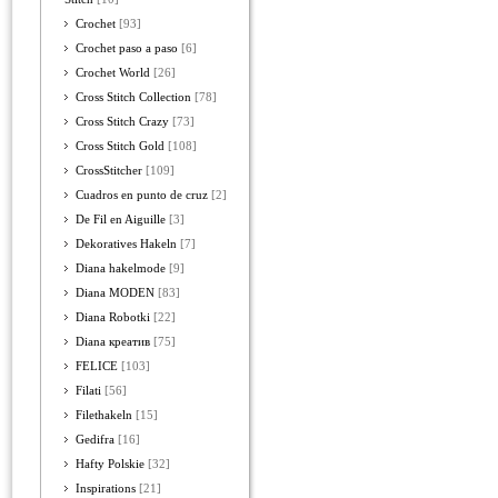
Crochet
[93]
Crochet paso a paso
[6]
Crochet World
[26]
Cross Stitch Collection
[78]
Cross Stitch Crazy
[73]
Cross Stitch Gold
[108]
CrossStitcher
[109]
Cuadros en punto de cruz
[2]
De Fil en Aiguille
[3]
Dekoratives Hakeln
[7]
Diana hakelmode
[9]
Diana MODEN
[83]
Diana Robotki
[22]
Diana креатив
[75]
FELICE
[103]
Filati
[56]
Filethakeln
[15]
Gedifra
[16]
Hafty Polskie
[32]
Inspirations
[21]