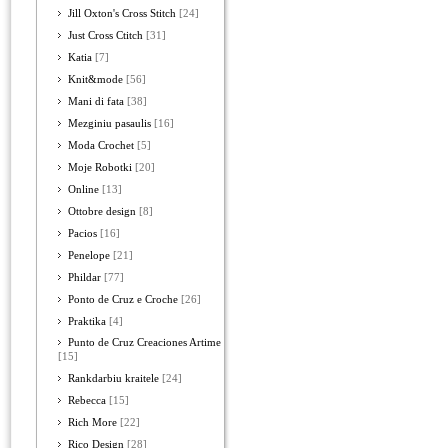
Jill Oxton's Cross Stitch
[24]
Just Cross Ctitch
[31]
Katia
[7]
Knit&mode
[56]
Mani di fata
[38]
Mezginiu pasaulis
[16]
Moda Crochet
[5]
Moje Robotki
[20]
Online
[13]
Ottobre design
[8]
Pacios
[16]
Penelope
[21]
Phildar
[77]
Ponto de Cruz e Croche
[26]
Praktika
[4]
Punto de Cruz Creaciones Artime
[15]
Rankdarbiu kraitele
[24]
Rebecca
[15]
Rich More
[22]
Rico Design
[28]