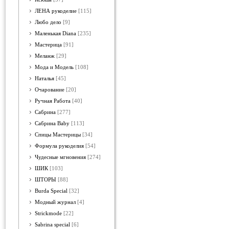
ЛЕНА рукоделие
[115]
Любо дело
[9]
Маленькая Diana
[235]
Мастерица
[91]
Меланж
[29]
Мода и Модель
[108]
Наталья
[45]
Очарование
[20]
Ручная Работа
[40]
Сабрина
[277]
Сабрина Baby
[113]
Спицы Мастерицы
[34]
Формула рукоделия
[54]
Чудесные мгновения
[274]
ШИК
[103]
ШТОРЫ
[88]
Burda Special
[32]
Модный журнал
[4]
Strickmode
[22]
Sabrina special
[6]