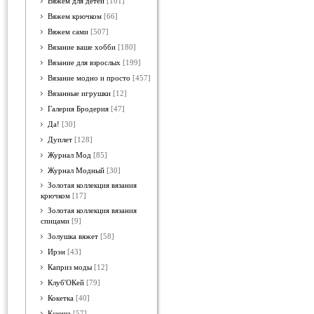
Вяжем для детей
[101]
Вяжем крючком
[66]
Вяжем сами
[507]
Вязание ваше хобби
[180]
Вязание для взрослых
[199]
Вязание модно и просто
[457]
Вязанные игрушки
[12]
Галерия Бродерия
[47]
Да!
[30]
Дуплет
[128]
Журнал Мод
[85]
Журнал Модный
[30]
Золотая коллекция вязания
крючком
[17]
Золотая коллекция вязания
спицами
[9]
Золушка вяжет
[58]
Ирэн
[43]
Каприз моды
[12]
Клуб'ОКей
[79]
Кокетка
[40]
Ксюша
[57]