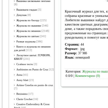
Вышивка шелковыми лентами
[8]
Вышиваем гладью
[3]
Красочный журнал для тех, 
Декупаж
[8]
собраны красивые и уникальн
Любители вышивки найдут дл
Журналы по бисеру
[225]
качеством цветных диаграмм,
Журналы по вышивке
[546]
доме, а также порадовать св
Журналы по вязанию
[2148]
предложенные на страницах 
Журналы по шитью
[241]
рукодельниц и помогут вам 
Разные журналы
[386]
Страниц:
44
Книги и журналы по вязанию
Формат:
jpg
для детей
[113]
Размер:
37 Мб
Лоскутное шитьё. ПЭЧВОРК.
Язык:
немецкий
КВИЛТ
[231]
Солёное тесто
[3]
Ambientes en Punto de Cruz
[12]
Категория:
Журналы по выш
Anna
[41]
0.0/0 |
Комментарии (0)
Anny blatt
[23]
Artime Cenefas en punto de cruz
[7]
Benissimo
[17]
Clarin Crochet
[16]
Creative Embroidery & Cross
Stitch
[10]