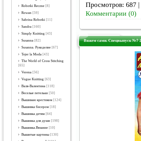
Просмотров: 687 |
Robotki Reczne
[8]
Комментарии (0)
Rowan
[59]
Sabrina Robotki
[11]
Sandra
[160]
Simply Knitting
[43]
Вяжем сами. Спецвыпуск №7 
Susanna
[82]
Susanna. Рукоделие
[67]
Tejer la Moda
[43]
The World of Cross Stitching
[65]
Verena
[56]
Vogue Knitting
[63]
Валя-Валентина
[118]
Веселые петельки
[50]
Вышиваю крестиком
[124]
Вышивка бисером
[18]
Вышивка детям
[64]
Вышивка для души
[198]
Вышивка.Вязание
[10]
Вышитые картины
[130]