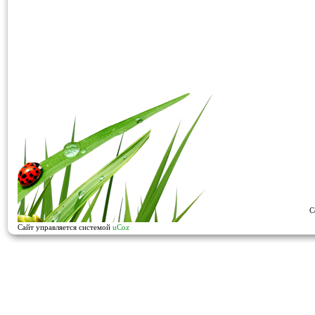
C
Сайт управляется системой
uCoz