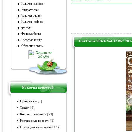
Каталог файлов
Видеоуроки
Каталог статей
Каталог сайтов
Форум
Фотоальбомы
Гостевая книга
Just Cross Stitch Vol.32 №7 201
Обратная связь
Разделы новостей
Программы
[8]
Temari
[2]
Книги по вышивке
[59]
Интересные новости
[2]
Схемы для вышивания
[123]