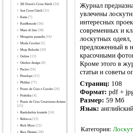
Журнал предназна
Jill Oxton's Cross Stitch
[24]
Just Cross Ctitch
[31]
увлечены лоскутн
Katia
[7]
интересных проек
Knit&mode
[56]
современных и кл
Mani di fata
[38]
Mezginiu pasaulis
[16]
лоскутных одеял,
Moda Crochet
[5]
предложенный в н
Moje Robotki
[20]
красочными фото
Online
[13]
Кроме этого в жу
Ottobre design
[8]
Pacios
[16]
статьи и советы 
Penelope
[21]
Страниц:
108
Phildar
[77]
Ponto de Cruz e Croche
[26]
Формат:
pdf + jp
Praktika
[4]
Размер:
59 Мб
Punto de Cruz Creaciones Artime
[15]
Язык:
английски
Rankdarbiu kraitele
[24]
Rebecca
[15]
Rich More
[22]
Категория:
Лоску
Rico Design
[28]