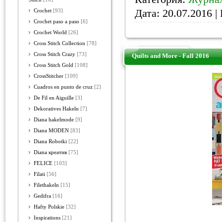
Дата:
20.07.2016
| 
Crochet
[93]
Crochet paso a paso
[6]
Crochet World
[26]
Cross Stitch Collection
[78]
Cross Stitch Crazy
[73]
Quilts and More - Fall 2016
Cross Stitch Gold
[108]
CrossStitcher
[109]
Cuadros en punto de cruz
[2]
De Fil en Aiguille
[3]
Dekoratives Hakeln
[7]
Diana hakelmode
[9]
Diana MODEN
[83]
Diana Robotki
[22]
Diana креатив
[75]
FELICE
[103]
Filati
[56]
Filethakeln
[15]
Gedifra
[16]
Hafty Polskie
[32]
Inspirations
[21]