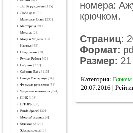
номера: Аж
ЛЕНА рукоделие
[115]
крючком.
Любо дело
[9]
Маленькая Diana
[235]
Мастерица
[91]
Меланж
[29]
Страниц:
2
Мода и Модель
[108]
Наталья
[45]
Формат:
pd
Очарование
[20]
Размер:
21
Ручная Работа
[40]
Сабрина
[277]
Сабрина Baby
[113]
Категория:
Вяжем
Спицы Мастерицы
[34]
Формула рукоделия
[54]
20.07.2016
| Рейтин
Чудесные мгновения
[274]
ШИК
[103]
ШТОРЫ
[88]
Burda Special
[32]
Модный журнал
[4]
Strickmode
[22]
Sabrina special
[6]