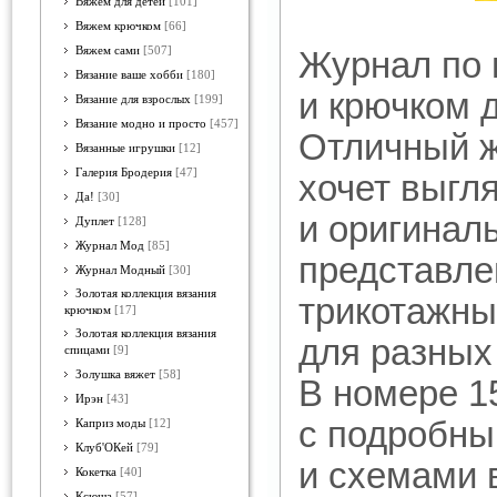
Вяжем для детей
[101]
Вяжем крючком
[66]
Вяжем сами
[507]
Журнал по 
Вязание ваше хобби
[180]
и крючком 
Вязание для взрослых
[199]
Вязание модно и просто
[457]
Отличный ж
Вязанные игрушки
[12]
Галерия Бродерия
[47]
хочет выгл
Да!
[30]
и оригинал
Дуплет
[128]
Журнал Мод
[85]
представле
Журнал Модный
[30]
Золотая коллекция вязания
трикотажны
крючком
[17]
Золотая коллекция вязания
для разных
спицами
[9]
Золушка вяжет
[58]
В номере 1
Ирэн
[43]
с подробны
Каприз моды
[12]
Клуб'ОКей
[79]
и схемами 
Кокетка
[40]
Ксюша
[57]