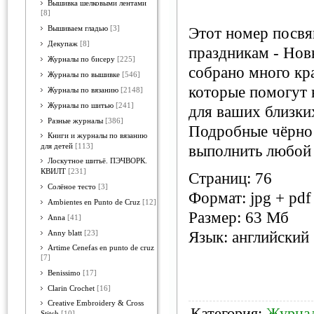
Вышивка шелковыми лентами
[8]
Вышиваем гладью
[3]
Этот номер посв
Декупаж
[8]
праздникам - Нов
Журналы по бисеру
[225]
собрано много кр
Журналы по вышивке
[546]
которые помогут 
Журналы по вязанию
[2148]
Журналы по шитью
[241]
для ваших близких
Разные журналы
[386]
Подробные чёрно 
Книги и журналы по вязанию
для детей
[113]
выполнить любой 
Лоскутное шитьё. ПЭЧВОРК.
КВИЛТ
[231]
Страниц: 76
Солёное тесто
[3]
Формат: jpg + pdf
Ambientes en Punto de Cruz
[12]
Размер: 63 Мб
Anna
[41]
Язык: английский
Anny blatt
[23]
Artime Cenefas en punto de cruz
[7]
Benissimo
[17]
Clarin Crochet
[16]
Creative Embroidery & Cross
Категория:
Журна
Stitch
[10]