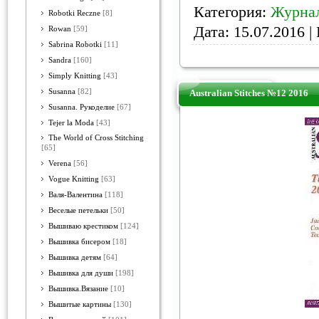
Категория:
Журна
Robotki Reczne
[8]
Дата:
15.07.2016
| 
Rowan
[59]
Sabrina Robotki
[11]
Sandra
[160]
Simply Knitting
[43]
Susanna
[82]
Australian Stitches №12 2016
Susanna. Рукоделие
[67]
Tejer la Moda
[43]
The World of Cross Stitching
[65]
Verena
[56]
Vogue Knitting
[63]
Валя-Валентина
[118]
Веселые петельки
[50]
Вышиваю крестиком
[124]
Вышивка бисером
[18]
Вышивка детям
[64]
Вышивка для души
[198]
Вышивка.Вязание
[10]
Вышитые картины
[130]