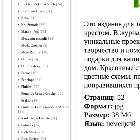
Jill Oxton's Cross Stitch
[24]
Just Cross Ctitch
[31]
Katia
[7]
Это издание для т
Knit&mode
[56]
крестом. В журна
Mani di fata
[38]
Mezginiu pasaulis
[16]
уникальные проек
Moda Crochet
[5]
творчество и пом
Moje Robotki
[20]
подарки для ваши
Online
[13]
дом. Красочные с
Ottobre design
[8]
Pacios
[16]
цветные схемы, п
Penelope
[21]
понравившихся пр
Phildar
[77]
Ponto de Cruz e Croche
[26]
Страниц:
52
Praktika
[4]
Формат:
jpg
Punto de Cruz Creaciones Artime
[15]
Размер:
38 Мб
Rankdarbiu kraitele
[24]
Язык:
немецкий
Rebecca
[15]
Rich More
[22]
Rico Design
[28]