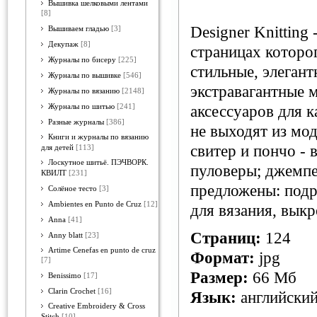
Вышивка шелковыми лентами
[8]
Designer Knitting
Вышиваем гладью
[3]
Декупаж
[8]
страницах которо
Журналы по бисеру
[225]
стильные, элегант
Журналы по вышивке
[546]
экстравагантные 
Журналы по вязанию
[2148]
Журналы по шитью
[241]
аксессуаров для к
Разные журналы
[386]
не выходят из мод
Книги и журналы по вязанию
свитер и пончо - 
для детей
[113]
Лоскутное шитьё. ПЭЧВОРК.
пуловеры; джемпе
КВИЛТ
[231]
предложены: подр
Солёное тесто
[3]
Ambientes en Punto de Cruz
[12]
для вязания, выкр
Anna
[41]
Страниц:
124
Anny blatt
[23]
Artime Cenefas en punto de cruz
Формат:
jpg
[7]
Размер:
66 Мб
Benissimo
[17]
Clarin Crochet
[16]
Язык:
английски
Creative Embroidery & Cross
Stitch
[10]