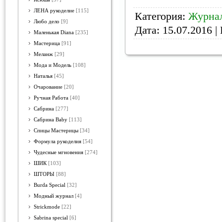
ЛЕНА рукоделие
[115]
Категория:
Журна
Любо дело
[9]
Дата:
15.07.2016
| 
Маленькая Diana
[235]
Мастерица
[91]
Меланж
[29]
Мода и Модель
[108]
Наталья
[45]
Очарование
[20]
Ручная Работа
[40]
Сабрина
[277]
Сабрина Baby
[113]
Спицы Мастерицы
[34]
Формула рукоделия
[54]
Чудесные мгновения
[274]
ШИК
[103]
ШТОРЫ
[88]
Burda Special
[32]
Модный журнал
[4]
Strickmode
[22]
Sabrina special
[6]