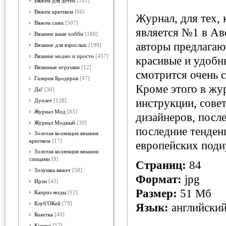
Вяжем для детей
[101]
Вяжем крючком
[66]
Журнал, для тех,
Вяжем сами
[507]
является №1 в Ав
Вязание ваше хобби
[180]
авторы предлагаю
Вязание для взрослых
[199]
Вязание модно и просто
[457]
красивые и удобн
Вязанные игрушки
[12]
смотрится очень 
Галерия Бродерия
[47]
Кроме этого в жу
Да!
[30]
инструкции, сове
Дуплет
[128]
Журнал Мод
[85]
дизайнеров, посл
Журнал Модный
[30]
последние тенден
Золотая коллекция вязания
крючком
[17]
европейских поди
Золотая коллекция вязания
спицами
[9]
Страниц:
84
Золушка вяжет
[58]
Формат:
jpg
Ирэн
[43]
Размер:
51 Мб
Каприз моды
[12]
Клуб'ОКей
[79]
Язык:
английски
Кокетка
[40]
Ксюша
[57]