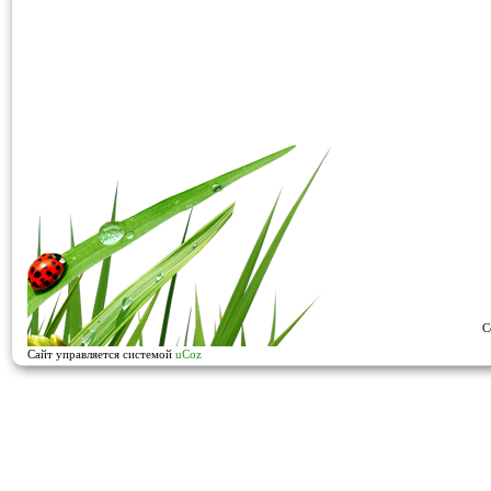
C
Сайт управляется системой
uCoz