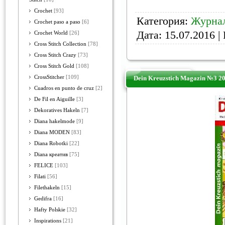
Crochet
[93]
Категория:
Журнал
Crochet paso a paso
[6]
Дата:
15.07.2016
| 
Crochet World
[26]
Cross Stitch Collection
[78]
Cross Stitch Crazy
[73]
Cross Stitch Gold
[108]
CrossStitcher
[109]
Dein Kreuzstich Magazin №3 2
Cuadros en punto de cruz
[2]
De Fil en Aiguille
[3]
Dekoratives Hakeln
[7]
Diana hakelmode
[9]
Diana MODEN
[83]
Diana Robotki
[22]
Diana креатив
[75]
FELICE
[103]
Filati
[56]
Filethakeln
[15]
Gedifra
[16]
Hafty Polskie
[32]
Inspirations
[21]