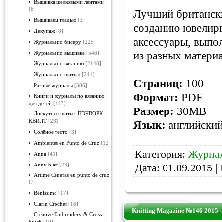
Вышивка шелковыми лентами
[8]
Лучший британск
Вышиваем гладью
[3]
созданию ювелир
Декупаж
[8]
аксессуары, выпо
Журналы по бисеру
[225]
из разных материа
Журналы по вышивке
[546]
Журналы по вязанию
[2148]
Журналы по шитью
[241]
Страниц:
100
Разные журналы
[386]
Формат:
PDF
Книги и журналы по вязанию
для детей
[113]
Размер:
30MB
Лоскутное шитьё. ПЭЧВОРК.
КВИЛТ
[231]
Язык:
английски
Солёное тесто
[3]
Ambientes en Punto de Cruz
[12]
Категория:
Журнал
Anna
[41]
Дата:
01.09.2015
| 
Anny blatt
[23]
Artime Cenefas en punto de cruz
[7]
Benissimo
[17]
Clarin Crochet
[16]
Knitting Magazine №146 2015
Creative Embroidery & Cross
Stitch
[10]