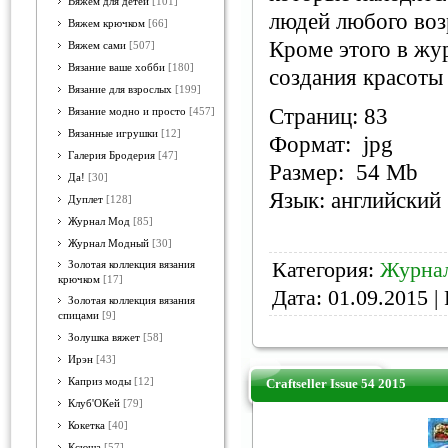
Вяжем для детей
[101]
людей любого возр
Вяжем крючком
[66]
Кроме этого в жу
Вяжем сами
[507]
Вязание ваше хобби
[180]
создания красоты
Вязание для взрослых
[199]
Страниц: 83
Вязание модно и просто
[457]
Вязанные игрушки
[12]
Формат: jpg
Галерия Бродерия
[47]
Размер: 54 Mb
Да!
[30]
Язык: английский
Дуплет
[128]
Журнал Мод
[85]
Журнал Модный
[30]
Категория:
Журнал
Золотая коллекция вязания
крючком
[17]
Дата:
01.09.2015
| 
Золотая коллекция вязания
спицами
[9]
Золушка вяжет
[58]
Ирэн
[43]
Каприз моды
[12]
Craftseller Issue 54 2015
Клуб'ОКей
[79]
Кокетка
[40]
Ксюша
[57]