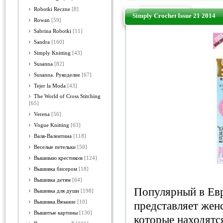
Robotki Reczne
[8]
Simply Crochet Issue 21 2014
Rowan
[59]
Sabrina Robotki
[11]
Sandra
[160]
Simply Knitting
[43]
Susanna
[82]
Susanna. Рукоделие
[67]
Tejer la Moda
[43]
The World of Cross Stitching
[65]
Verena
[56]
Vogue Knitting
[63]
Валя-Валентина
[118]
Веселые петельки
[50]
Вышиваю крестиком
[124]
Вышивка бисером
[18]
Вышивка детям
[64]
Популярный в Евр
Вышивка для души
[198]
Вышивка.Вязание
[10]
представляет женс
Вышитые картины
[130]
которые находятс