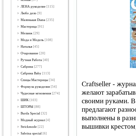
ЛЕНА рукоделие
[115]
Любо дело
[9]
Маленькая Diana
[235]
Мастерица
[91]
Меланж
[29]
Мода и Модель
[108]
Наталья
[45]
Очарование
[20]
Ручная Работа
[40]
Сабрина
[277]
Сабрина Baby
[113]
Спицы Мастерицы
[34]
Craftseller - жур
Формула рукоделия
[54]
желают зарабатыва
Чудесные мгновения
[274]
своими руками. В
ШИК
[103]
ШТОРЫ
[88]
предлагают разно
Burda Special
[32]
выполнены в разн
Модный журнал
[4]
вышивки крестом, 
Strickmode
[22]
Sabrina special
[6]