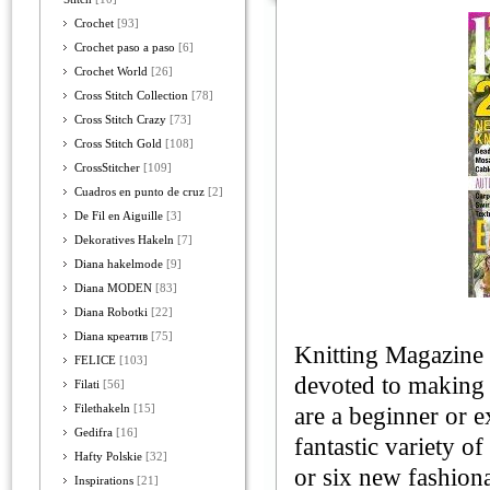
Crochet
[93]
Crochet paso a paso
[6]
Crochet World
[26]
Cross Stitch Collection
[78]
Cross Stitch Crazy
[73]
Cross Stitch Gold
[108]
CrossStitcher
[109]
Cuadros en punto de cruz
[2]
De Fil en Aiguille
[3]
Dekoratives Hakeln
[7]
Diana hakelmode
[9]
Diana MODEN
[83]
Diana Robotki
[22]
Diana креатив
[75]
Knitting Magazine i
FELICE
[103]
devoted to making 
Filati
[56]
Filethakeln
[15]
are a beginner or e
Gedifra
[16]
fantastic variety of
Hafty Polskie
[32]
or six new fashion
Inspirations
[21]