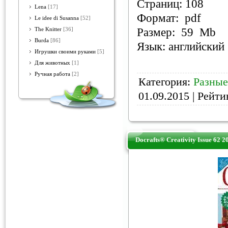
Страниц: 108
Lena
[17]
Формат: pdf
Le idee di Susanna
[52]
Размер: 59 Mb
The Knitter
[36]
Burda
[86]
Язык: английский
Игрушки своими руками
[5]
Для животных
[1]
Ручная работа
[2]
Категория:
Разны
01.09.2015
| Рейтин
Docrafts® Creativity Issue 62 2