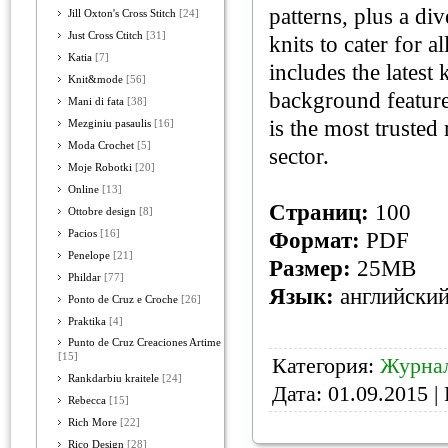
patterns, plus a di
Jill Oxton's Cross Stitch
[24]
Just Cross Ctitch
[31]
knits to cater for a
Katia
[7]
includes the latest
Knit&mode
[56]
background features
Mani di fata
[38]
is the most trusted
Mezginiu pasaulis
[16]
Moda Crochet
[5]
sector.
Moje Robotki
[20]
Online
[13]
Страниц:
100
Ottobre design
[8]
Pacios
[16]
Формат:
PDF
Penelope
[21]
Размер:
25MB
Phildar
[77]
Язык:
английски
Ponto de Cruz e Croche
[26]
Praktika
[4]
Punto de Cruz Creaciones Artime
[15]
Категория:
Журнал
Rankdarbiu kraitele
[24]
Дата:
01.09.2015
| 
Rebecca
[15]
Rich More
[22]
Rico Design
[28]