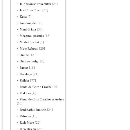
Jill Oxton's Cross Stitch
[24]
Just Cross Ctitch
[31]
Katia
[7]
Knit&mode
[56]
Mani di fata
[38]
Mezginiu pasaulis
[16]
Moda Crochet
[5]
Moje Robotki
[20]
Online
[13]
Ottobre design
[8]
Pacios
[16]
Penelope
[21]
Phildar
[77]
Ponto de Cruz e Croche
[26]
Praktika
[4]
Punto de Cruz Creaciones Artime
[15]
Rankdarbiu kraitele
[24]
Rebecca
[15]
Rich More
[22]
Rico Design
[28]