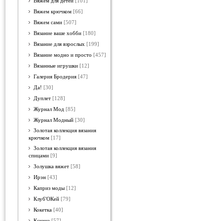
Вяжем для детей
[101]
Вяжем крючком
[66]
Вяжем сами
[507]
Вязание ваше хобби
[180]
Вязание для взрослых
[199]
Вязание модно и просто
[457]
Вязанные игрушки
[12]
Галерия Бродерия
[47]
Да!
[30]
Дуплет
[128]
Журнал Мод
[85]
Журнал Модный
[30]
Золотая коллекция вязания
крючком
[17]
Золотая коллекция вязания
спицами
[9]
Золушка вяжет
[58]
Ирэн
[43]
Каприз моды
[12]
Клуб'ОКей
[79]
Кокетка
[40]
Ксюша
[57]