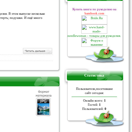
Купить книги по рукоделию на
bambook.com
лия. В этом выпуске несколько
атерть; подушки. И ещё много
needlewoman - товары для рукоделия.
Статистика
Пoльзoвaтели,пoceтившие
caйт ceгoдня:
Онлайн всего:
1
Гостей:
1
Пользователей:
0