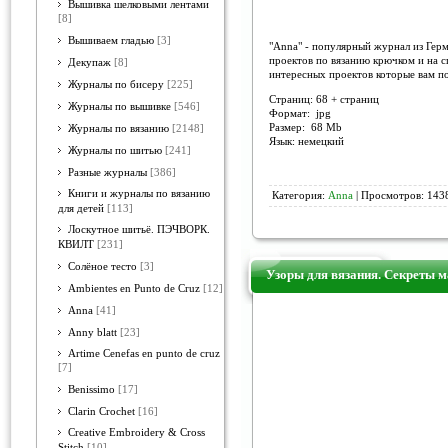
Вышивка шелковыми лентами
[8]
Вышиваем гладью
[3]
"Anna" - популярный журнал из Гер
проектов по вязанию крючком и на с
Декупаж
[8]
интересных проектов которые вам п
Журналы по бисеру
[225]
Страниц: 68 + страниц
Журналы по вышивке
[546]
Формат: jpg
Размер: 68 Mb
Журналы по вязанию
[2148]
Язык: немецкий
Журналы по шитью
[241]
Разные журналы
[386]
Книги и журналы по вязанию
Категория:
Anna
| Просмотров: 1438
для детей
[113]
Лоскутное шитьё. ПЭЧВОРК.
КВИЛТ
[231]
Солёное тесто
[3]
Узоры для вязания. Секреты 
Ambientes en Punto de Cruz
[12]
Anna
[41]
Anny blatt
[23]
Artime Cenefas en punto de cruz
[7]
Benissimo
[17]
Clarin Crochet
[16]
Creative Embroidery & Cross
Stitch
[10]