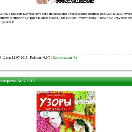
мании, в каждом выпуске которого предложены проекты выполненные разными видами рукоде
пицах; великолепные трикотажные модели для женщин; текстильные и вязанные игрушки; ск
онравятся!
 | Дата:
12.07.2015
| Рейтинг: 0.0/0 |
Комментарии (0)
мастерства №37 2015