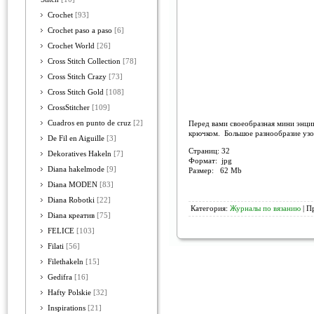
Crochet
[93]
Crochet paso a paso
[6]
Crochet World
[26]
Cross Stitch Collection
[78]
Cross Stitch Crazy
[73]
Cross Stitch Gold
[108]
CrossStitcher
[109]
Cuadros en punto de cruz
[2]
Перед вами своеобразная мини энци
крючком. Большое разнообразие узо
De Fil en Aiguille
[3]
Страниц: 32
Dekoratives Hakeln
[7]
Формат: jpg
Diana hakelmode
[9]
Размер: 62 Mb
Diana MODEN
[83]
Diana Robotki
[22]
Категория:
Журналы по вязанию
| П
Diana креатив
[75]
FELICE
[103]
Filati
[56]
Filethakeln
[15]
Gedifra
[16]
Hafty Polskie
[32]
Inspirations
[21]