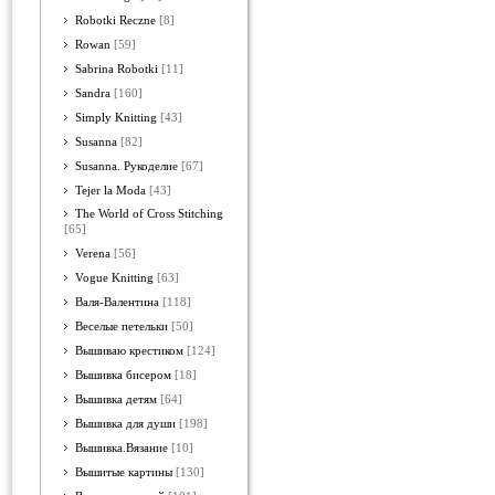
Robotki Reczne
[8]
Rowan
[59]
Sabrina Robotki
[11]
Sandra
[160]
Simply Knitting
[43]
Susanna
[82]
Susanna. Рукоделие
[67]
Tejer la Moda
[43]
The World of Cross Stitching
[65]
Verena
[56]
Vogue Knitting
[63]
Валя-Валентина
[118]
Веселые петельки
[50]
Вышиваю крестиком
[124]
Вышивка бисером
[18]
Вышивка детям
[64]
Вышивка для души
[198]
Вышивка.Вязание
[10]
Вышитые картины
[130]