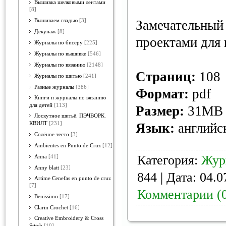
Вышивка шелковыми лентами
[8]
Вышиваем гладью
[3]
Замечательный
Декупаж
[8]
проектами для
Журналы по бисеру
[225]
Журналы по вышивке
[546]
Журналы по вязанию
[2148]
Страниц:
108
Журналы по шитью
[241]
Разные журналы
[386]
Формат:
pdf
Книги и журналы по вязанию
для детей
[113]
Размер:
31MB
Лоскутное шитьё. ПЭЧВОРК.
КВИЛТ
[231]
Язык:
английс
Солёное тесто
[3]
Ambientes en Punto de Cruz
[12]
Категория:
Жур
Anna
[41]
Anny blatt
[23]
844 | Дата:
04.0
Artime Cenefas en punto de cruz
[7]
Комментарии (
Benissimo
[17]
Clarin Crochet
[16]
Creative Embroidery & Cross
Stitch
[10]