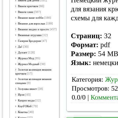
Немецкий журн
Вяжем для детей
[101]
Вяжем крючком
[66]
для вязания кр
Вяжем сами
[507]
схемы для каж
Вязание ваше хобби
[180]
Вязание для взрослых
[199]
Вязание модно и просто
[457]
Страниц:
32
Вязанные игрушки
[12]
Галерия Бродерия
[47]
Формат:
pdf
Да!
[30]
Размер:
54 M
Дуплет
[128]
Журнал Мод
[85]
Язык:
немецк
Журнал Модный
[30]
Золотая коллекция вязания
крючком
[17]
Категория:
Жур
Золотая коллекция вязания
спицами
[9]
Просмотров: 52
Золушка вяжет
[58]
Ирэн
[43]
0.0/0 |
Коммента
Каприз моды
[12]
Клуб'ОКей
[79]
Кокетка
[40]
Ксюша
[57]