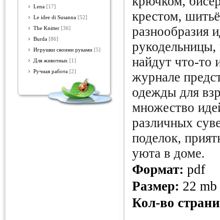
крючком, бисе
Lena
[17]
крестом, шитьё
Le idee di Susanna
[52]
разнообразия и
The Knitter
[36]
Burda
[86]
рукодельницы,
Игрушки своими руками
[5]
найдут что-то 
Для животных
[1]
Ручная работа
[2]
журнале предс
одежды для взр
множество иде
различных суве
поделок, прият
уюта в доме.
Формат:
pdf
Размер:
22 mb
Кол-во стран