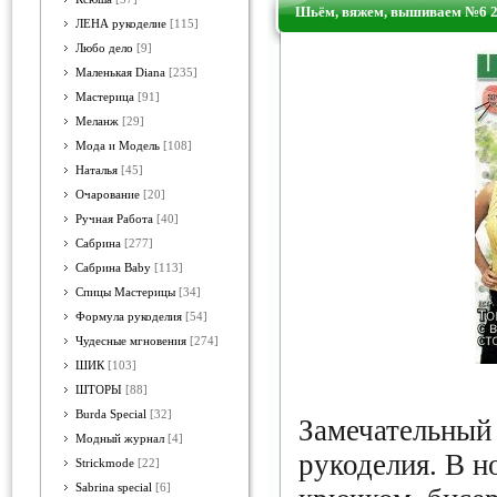
Шьём, вяжем, вышиваем №6 
ЛЕНА рукоделие
[115]
Любо дело
[9]
Маленькая Diana
[235]
Мастерица
[91]
Меланж
[29]
Мода и Модель
[108]
Наталья
[45]
Очарование
[20]
Ручная Работа
[40]
Сабрина
[277]
Сабрина Baby
[113]
Спицы Мастерицы
[34]
Формула рукоделия
[54]
Чудесные мгновения
[274]
ШИК
[103]
ШТОРЫ
[88]
Burda Special
[32]
Замечательный
Модный журнал
[4]
рукоделия. В н
Strickmode
[22]
Sabrina special
[6]