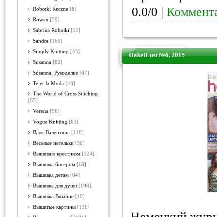
0.0/0 |
Коммента
Robotki Reczne
[8]
Rowan
[59]
Sabrina Robotki
[11]
Sandra
[160]
Simply Knitting
[43]
HakelLust №6, 2015
Susanna
[82]
Susanna. Рукоделие
[67]
Tejer la Moda
[43]
The World of Cross Stitching
[65]
Verena
[56]
Vogue Knitting
[63]
Валя-Валентина
[118]
Веселые петельки
[50]
Вышиваю крестиком
[124]
Вышивка бисером
[18]
Вышивка детям
[64]
Вышивка для души
[198]
Вышивка.Вязание
[10]
Вышитые картины
[130]