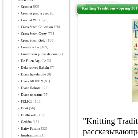
Crochet
[93]
Knitting Traditions - Spring 20
Crochet paso a paso
[6]
Crochet World
[26]
Cross Stitch Collection
[78]
Cross Stitch Crazy
[73]
Cross Stitch Gold
[108]
CrossStitcher
[109]
Cuadros en punto de cruz
[2]
De Fil en Aiguille
[3]
Dekoratives Hakeln
[7]
Diana hakelmode
[9]
Diana MODEN
[83]
Diana Robotki
[22]
Diana креатив
[75]
FELICE
[103]
Filati
[56]
Filethakeln
[15]
"Knitting Tradi
Gedifra
[16]
Hafty Polskie
[32]
рассказывающий
Inspirations
[21]