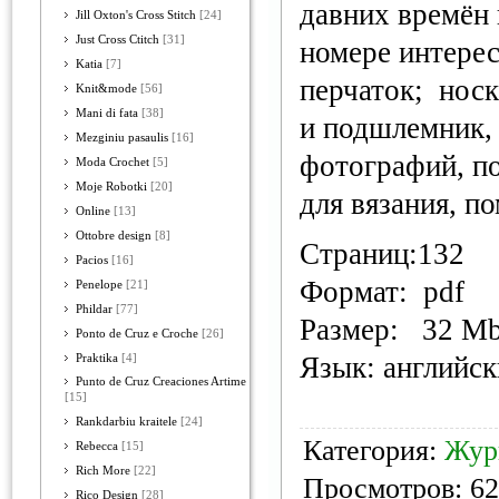
давних времён 
Jill Oxton's Cross Stitch
[24]
Just Cross Ctitch
[31]
номере интерес
Katia
[7]
перчаток; носк
Knit&mode
[56]
Mani di fata
[38]
и подшлемник,
Mezginiu pasaulis
[16]
фотографий, п
Moda Crochet
[5]
Moje Robotki
[20]
для вязания, по
Online
[13]
Ottobre design
[8]
Страниц:132
Pacios
[16]
Формат: pdf
Penelope
[21]
Phildar
[77]
Размер: 32 M
Ponto de Cruz e Croche
[26]
Язык: английс
Praktika
[4]
Punto de Cruz Creaciones Artime
[15]
Rankdarbiu kraitele
[24]
Категория:
Жур
Rebecca
[15]
Rich More
[22]
Просмотров: 62
Rico Design
[28]