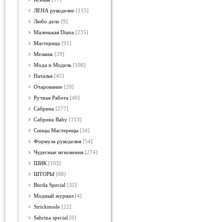
ЛЕНА рукоделие
[115]
Любо дело
[9]
Маленькая Diana
[235]
Мастерица
[91]
Меланж
[29]
Мода и Модель
[108]
Наталья
[45]
Очарование
[20]
Ручная Работа
[40]
Сабрина
[277]
Сабрина Baby
[113]
Спицы Мастерицы
[34]
Формула рукоделия
[54]
Чудесные мгновения
[274]
ШИК
[103]
ШТОРЫ
[88]
Burda Special
[32]
Модный журнал
[4]
Strickmode
[22]
Sabrina special
[6]