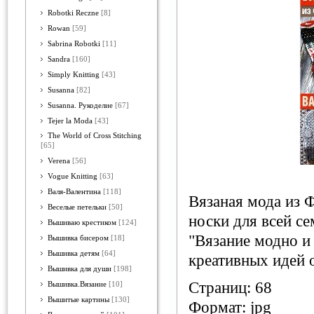
Robotki Reczne
[8]
Rowan
[59]
Sabrina Robotki
[11]
Sandra
[160]
Simply Knitting
[43]
Susanna
[82]
Susanna. Рукоделие
[67]
Tejer la Moda
[43]
The World of Cross Stitching
[65]
Verena
[56]
Vogue Knitting
[63]
Валя-Валентина
[118]
Вязаная мода из 
Веселые петельки
[50]
носки для всей с
Вышиваю крестиком
[124]
"Вязание модно и
Вышивка бисером
[18]
Вышивка детям
[64]
креативных идей 
Вышивка для души
[198]
Страниц: 68
Вышивка.Вязание
[10]
Вышитые картины
[130]
Формат: jpg