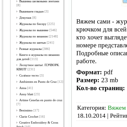
Вышивка шелковыми лентами
[8]
Вышиваем гладью
[3]
Декупаж
[8]
Вяжем сами - жур
Журналы по бисеру
[225]
крючком для всей
Журналы по вышивке
[546]
кто хочет выгляде
Журналы по вязанию
[2148]
Журналы по шитью
[241]
номере представл
Разные журналы
[386]
Подробные описан
Книги и журналы по вязанию
для детей
[113]
работе.
Лоскутное шитьё. ПЭЧВОРК.
КВИЛТ
[231]
Формат:
pdf
Солёное тесто
[3]
Размер:
23 mb
Ambientes en Punto de Cruz
[12]
Кол-во страниц:
Anna
[41]
Anny blatt
[23]
Artime Cenefas en punto de cruz
[7]
Категория:
Вяжем
Benissimo
[17]
18.10.2014
| Рейтин
Clarin Crochet
[16]
Creative Embroidery & Cross
Stitch
[10]