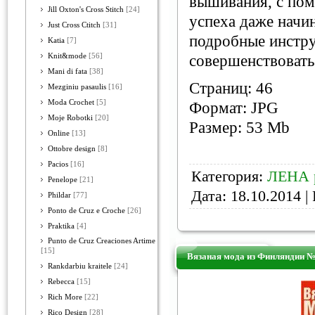
вышивания, с пом
Jill Oxton's Cross Stitch
[24]
успеха даже начи
Just Cross Ctitch
[31]
подробные инстру
Katia
[7]
Knit&mode
[56]
совершенствовать
Mani di fata
[38]
Страниц: 46
Mezginiu pasaulis
[16]
Moda Crochet
[5]
Формат: JPG
Moje Robotki
[20]
Размер: 53 Mb
Online
[13]
Ottobre design
[8]
Pacios
[16]
Категория:
ЛЕНА 
Penelope
[21]
Дата:
18.10.2014
| 
Phildar
[77]
Ponto de Cruz e Croche
[26]
Praktika
[4]
Punto de Cruz Creaciones Artime
[15]
Вязаная мода из Финляндии №
Rankdarbiu kraitele
[24]
Rebecca
[15]
Rich More
[22]
Rico Design
[28]