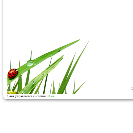
C
Сайт управляется системой
uCoz