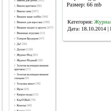
Вяжем для детей
[101]
Размер: 66 mb
Вяжем крючком
[66]
Вяжем сами
[507]
Вязание ваше хобби
[180]
Категория:
Журнал
Вязание для взрослых
[199]
Дата:
18.10.2014
| 
Вязание модно и просто
[457]
Вязанные игрушки
[12]
Галерия Бродерия
[47]
Да!
[30]
Дуплет
[128]
Журнал Мод
[85]
Журнал Модный
[30]
Золотая коллекция вязания
крючком
[17]
Золотая коллекция вязания
спицами
[9]
Золушка вяжет
[58]
Ирэн
[43]
Каприз моды
[12]
Клуб'ОКей
[79]
Кокетка
[40]
Ксюша
[57]