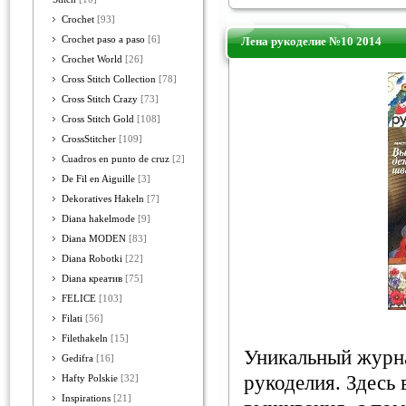
Crochet
[93]
Crochet paso a paso
[6]
Лена рукоделие №10 2014
Crochet World
[26]
Cross Stitch Collection
[78]
Cross Stitch Crazy
[73]
Cross Stitch Gold
[108]
CrossStitcher
[109]
Cuadros en punto de cruz
[2]
De Fil en Aiguille
[3]
Dekoratives Hakeln
[7]
Diana hakelmode
[9]
Diana MODEN
[83]
Diana Robotki
[22]
Diana креатив
[75]
FELICE
[103]
Filati
[56]
Filethakeln
[15]
Уникальный журна
Gedifra
[16]
рукоделия. Здесь
Hafty Polskie
[32]
Inspirations
[21]