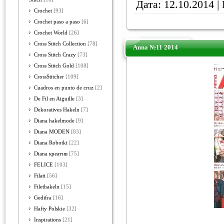
Дата:
12.10.2014
| 
Crochet
[93]
Crochet paso a paso
[6]
Crochet World
[26]
Cross Stitch Collection
[78]
Anna №11 2014
Cross Stitch Crazy
[73]
Cross Stitch Gold
[108]
CrossStitcher
[109]
Cuadros en punto de cruz
[2]
De Fil en Aiguille
[3]
Dekoratives Hakeln
[7]
Diana hakelmode
[9]
Diana MODEN
[83]
Diana Robotki
[22]
Diana креатив
[75]
FELICE
[103]
Filati
[56]
Filethakeln
[15]
Gedifra
[16]
Hafty Polskie
[32]
Inspirations
[21]