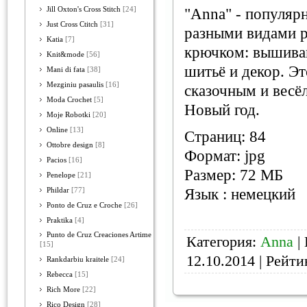
Jill Oxton's Cross Stitch
[24]
"Anna" - популяр
Just Cross Ctitch
[31]
разными видами р
Katia
[7]
крючком: вышиван
Knit&mode
[56]
шитьё и декор. Э
Mani di fata
[38]
Mezginiu pasaulis
[16]
сказочным и весё
Moda Crochet
[5]
Новый год.
Moje Robotki
[20]
Online
[13]
Страниц: 84
Ottobre design
[8]
Формат: jpg
Pacios
[16]
Размер: 72 МБ
Penelope
[21]
Язык : немецкий
Phildar
[77]
Ponto de Cruz e Croche
[26]
Praktika
[4]
Punto de Cruz Creaciones Artime
Категория:
Anna
| 
[15]
12.10.2014
| Рейтин
Rankdarbiu kraitele
[24]
Rebecca
[15]
Rich More
[22]
Rico Design
[28]