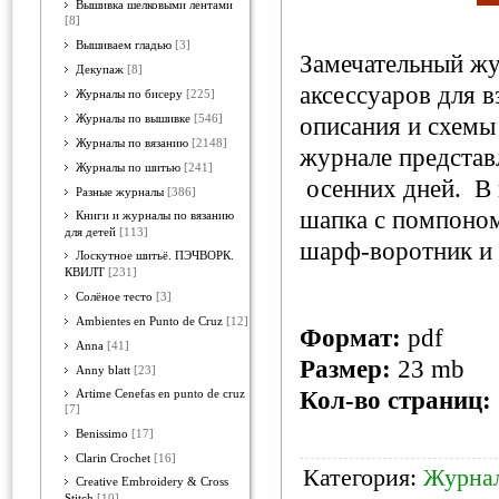
Вышивка шелковыми лентами
[8]
Вышиваем гладью
[3]
Замечательный жу
Декупаж
[8]
аксессуаров для 
Журналы по бисеру
[225]
Журналы по вышивке
[546]
описания и схемы 
Журналы по вязанию
[2148]
журнале представ
Журналы по шитью
[241]
осенних дней. В 
Разные журналы
[386]
шапка с помпоном
Книги и журналы по вязанию
для детей
[113]
шарф-воротник и 
Лоскутное шитьё. ПЭЧВОРК.
КВИЛТ
[231]
Солёное тесто
[3]
Ambientes en Punto de Cruz
[12]
Формат:
pdf
Anna
[41]
Размер:
23 mb
Anny blatt
[23]
Кол-во страниц:
Artime Cenefas en punto de cruz
[7]
Benissimo
[17]
Clarin Crochet
[16]
Категория:
Журнал
Creative Embroidery & Cross
Stitch
[10]