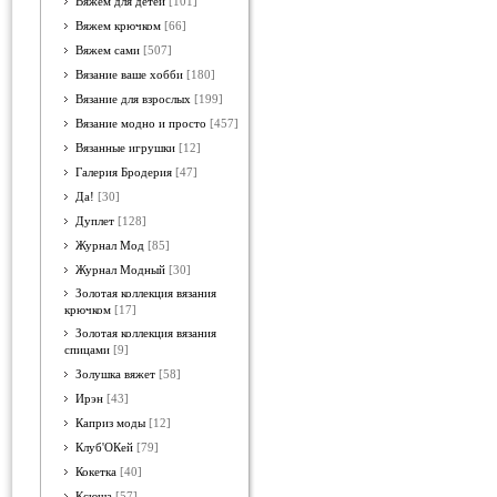
Вяжем для детей
[101]
Вяжем крючком
[66]
Вяжем сами
[507]
Вязание ваше хобби
[180]
Вязание для взрослых
[199]
Вязание модно и просто
[457]
Вязанные игрушки
[12]
Галерия Бродерия
[47]
Да!
[30]
Дуплет
[128]
Журнал Мод
[85]
Журнал Модный
[30]
Золотая коллекция вязания
крючком
[17]
Золотая коллекция вязания
спицами
[9]
Золушка вяжет
[58]
Ирэн
[43]
Каприз моды
[12]
Клуб'ОКей
[79]
Кокетка
[40]
Ксюша
[57]