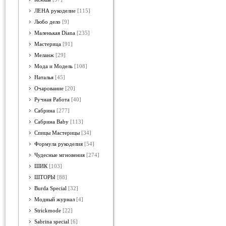
ЛЕНА рукоделие
[115]
Любо дело
[9]
Маленькая Diana
[235]
Мастерица
[91]
Меланж
[29]
Мода и Модель
[108]
Наталья
[45]
Очарование
[20]
Ручная Работа
[40]
Сабрина
[277]
Сабрина Baby
[113]
Спицы Мастерицы
[34]
Формула рукоделия
[54]
Чудесные мгновения
[274]
ШИК
[103]
ШТОРЫ
[88]
Burda Special
[32]
Модный журнал
[4]
Strickmode
[22]
Sabrina special
[6]