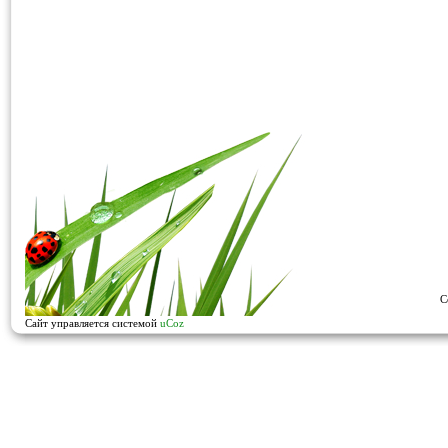
C
Сайт управляется системой
uCoz