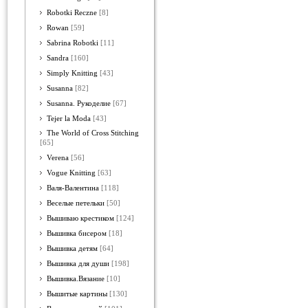
Robotki Reczne
[8]
Rowan
[59]
Sabrina Robotki
[11]
Sandra
[160]
Simply Knitting
[43]
Susanna
[82]
Susanna. Рукоделие
[67]
Tejer la Moda
[43]
The World of Cross Stitching
[65]
Verena
[56]
Vogue Knitting
[63]
Валя-Валентина
[118]
Веселые петельки
[50]
Вышиваю крестиком
[124]
Вышивка бисером
[18]
Вышивка детям
[64]
Вышивка для души
[198]
Вышивка.Вязание
[10]
Вышитые картины
[130]