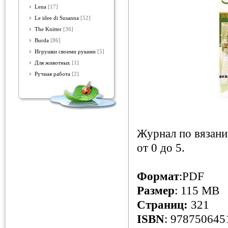
Lena
[17]
Le idee di Susanna
[52]
The Knitter
[36]
Burda
[86]
Игрушки своими руками
[5]
Для животных
[1]
Ручная работа
[2]
Журнал по вязани
от 0 до 5.
Формат
:PDF
Размер
: 115 MB
Страниц:
321
ISBN
: 978750645