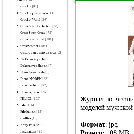
Crochet
[93]
Crochet paso a paso
[6]
Crochet World
[26]
Cross Stitch Collection
[78]
Cross Stitch Crazy
[73]
Cross Stitch Gold
[108]
CrossStitcher
[109]
Cuadros en punto de cruz
[2]
De Fil en Aiguille
[3]
Dekoratives Hakeln
[7]
Diana hakelmode
[9]
Diana MODEN
[83]
Diana Robotki
[22]
Diana креатив
[75]
Журнал по вязани
FELICE
[103]
Filati
[56]
моделей мужской 
Filethakeln
[15]
Gedifra
[16]
Формат
: jpg
Hafty Polskie
[32]
Размер
: 108 MB
Inspirations
[21]