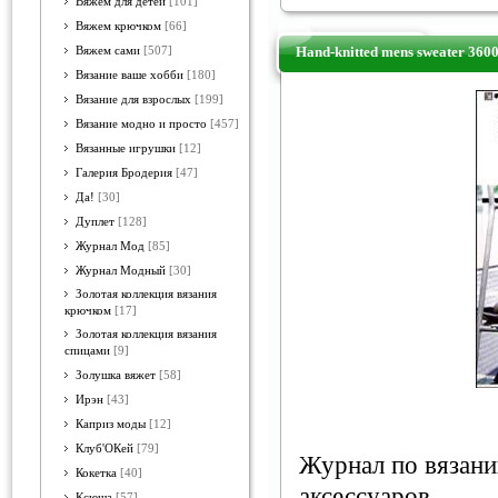
Вяжем для детей
[101]
Вяжем крючком
[66]
Hand-knitted mens sweater 360
Вяжем сами
[507]
Вязание ваше хобби
[180]
Вязание для взрослых
[199]
Вязание модно и просто
[457]
Вязанные игрушки
[12]
Галерия Бродерия
[47]
Да!
[30]
Дуплет
[128]
Журнал Мод
[85]
Журнал Модный
[30]
Золотая коллекция вязания
крючком
[17]
Золотая коллекция вязания
спицами
[9]
Золушка вяжет
[58]
Ирэн
[43]
Каприз моды
[12]
Клуб'ОКей
[79]
Журнал по вязан
Кокетка
[40]
аксессуаров.
Ксюша
[57]