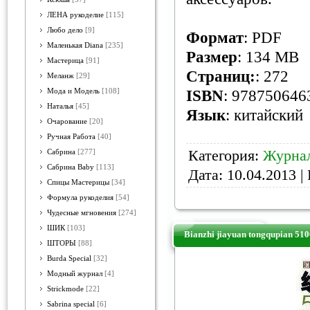
ЛЕНА рукоделие
[115]
Любо дело
[9]
Формат
: PDF
Маленькая Diana
[235]
Размер
: 134 MB
Мастерица
[91]
Страниц:
: 272
Меланж
[29]
Мода и Модель
[108]
ISBN
: 978750646
Наталья
[45]
Язык
: китайский
Очарование
[20]
Ручная Работа
[40]
Категория:
Журнал
Сабрина
[277]
Сабрина Baby
[113]
Дата:
10.04.2013
| 
Спицы Мастерицы
[34]
Формула рукоделия
[54]
Чудесные мгновения
[274]
ШИК
[103]
Bianzhi jiayuan tongqupian 510
ШТОРЫ
[88]
Burda Special
[32]
Модный журнал
[4]
Strickmode
[22]
Sabrina special
[6]