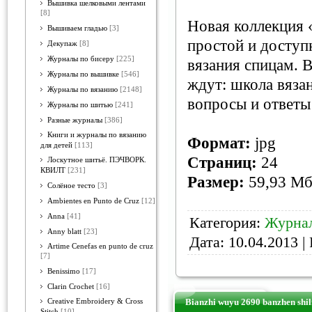
Вышивка шелковыми лентами
[8]
Новая коллекция «
Вышиваем гладью
[3]
простой и доступ
Декупаж
[8]
Журналы по бисеру
[225]
вязания спицам. 
Журналы по вышивке
[546]
ждут: школа вяза
Журналы по вязанию
[2148]
вопросы и ответы 
Журналы по шитью
[241]
Разные журналы
[386]
Книги и журналы по вязанию
Формат:
jpg
для детей
[113]
Страниц:
24
Лоскутное шитьё. ПЭЧВОРК.
КВИЛТ
[231]
Размер:
59,93 М
Солёное тесто
[3]
Ambientes en Punto de Cruz
[12]
Anna
[41]
Категория:
Журнал
Anny blatt
[23]
Дата:
10.04.2013
| 
Artime Cenefas en punto de cruz
[7]
Benissimo
[17]
Clarin Crochet
[16]
Bianzhi wuyu 2690 banzhen shil
Creative Embroidery & Cross
Stitch
[10]