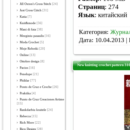
Jill Oxton's Cross Stitch
[24]
Страниц
: 274
Just Cross Ctitch
[31]
Язык
: китайский
Katia
[7]
Knit&mode
[56]
Mani di fata
[38]
Категория:
Журнал
Mezginiu pasaulis
[16]
Дата:
10.04.2013
| 
Moda Crochet
[5]
Moje Robotki
[20]
Online
[13]
Ottobre design
[8]
New knitting crochet pattern 31
Pacios
[16]
Penelope
[21]
Phildar
[77]
Ponto de Cruz e Croche
[26]
Praktika
[4]
Punto de Cruz Creaciones Artime
[15]
Rankdarbiu kraitele
[24]
Rebecca
[15]
Rich More
[22]
Rico Design
[28]