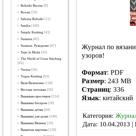
Robotki Reczne
[8]
Rowan
[59]
Sabrina Robotki
[11]
Sandra
[160]
Simply Knitting
[43]
Susanna
[82]
Журнал по вязани
Susanna. Рукоделие
[67]
Tejer la Moda
[43]
узоров!
The World of Cross Stitching
[65]
Verena
[56]
Формат
: PDF
Vogue Knitting
[63]
Размер
: 243 MB
Валя-Валентина
[118]
Страниц
: 336
Веселые петельки
[50]
Язык
: китайский
Вышиваю крестиком
[124]
Вышивка бисером
[18]
Вышивка детям
[64]
Категория:
Журнал
Вышивка для души
[198]
Дата:
10.04.2013
| 
Вышивка.Вязание
[10]
Вышитые картины
[130]