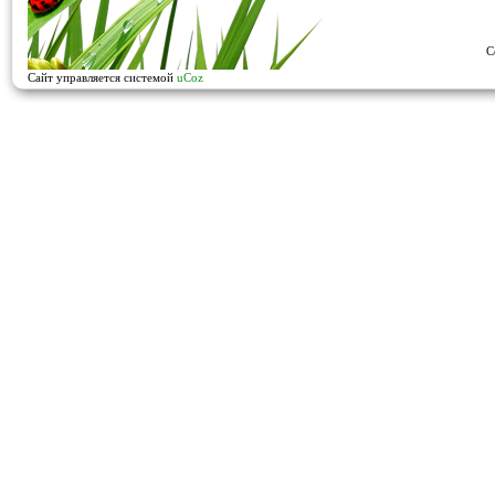
C
Сайт управляется системой
uCoz