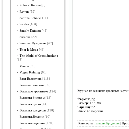
Robotki Reczne
[8]
Rowan
[59]
Sabrina Robotki
[11]
Sandra
[160]
Simply Knitting
[43]
Susanna
[82]
Susanna. Рукоделие
[67]
Tejer la Moda
[43]
The World of Cross Stitching
[65]
Verena
[56]
Vogue Knitting
[63]
Валя-Валентина
[118]
Веселые петельки
[50]
Журнал по вышивке красивых картин
Вышиваю крестиком
[124]
Вышивка бисером
[18]
Формат
: jpg
Размер
: 17.4 Mb
Вышивка детям
[64]
Страниц
: 62
Вышивка для души
[198]
Язык
: болгарский
Вышивка.Вязание
[10]
Вышитые картины
[130]
Категория:
Галерия Бродерия
| Прос