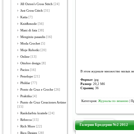
Jill Oxton's Cross Stitch
[24]
Just Cross Ctitch
[31]
Katia
[7]
Knit&mode
[56]
Mani di fata
[38]
Mezginiu pasaulis
[16]
Moda Crochet
[5]
Moje Robotki
[20]
Online
[13]
Ottobre design
[8]
Pacios
[16]
В этом журнале множество милых ве
Penelope
[21]
Формат
: jpg
Phildar
[77]
Размер
: 20,2 Мб
Страниц
: 36
Ponto de Cruz e Croche
[26]
Praktika
[4]
Категория:
Журналы по вязанию
| П
Punto de Cruz Creaciones Artime
[15]
Rankdarbiu kraitele
[24]
Rebecca
[15]
Галерия Бродерия №2 2012
Rich More
[22]
Rico Design
[28]