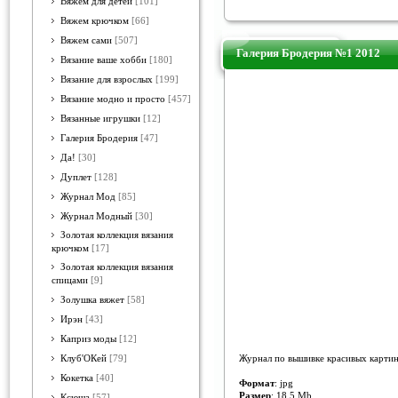
Вяжем для детей
[101]
Вяжем крючком
[66]
Вяжем сами
[507]
Галерия Бродерия №1 2012
Вязание ваше хобби
[180]
Вязание для взрослых
[199]
Вязание модно и просто
[457]
Вязанные игрушки
[12]
Галерия Бродерия
[47]
Да!
[30]
Дуплет
[128]
Журнал Мод
[85]
Журнал Модный
[30]
Золотая коллекция вязания
крючком
[17]
Золотая коллекция вязания
спицами
[9]
Золушка вяжет
[58]
Ирэн
[43]
Каприз моды
[12]
Журнал по вышивке красивых картин
Клуб'ОКей
[79]
Кокетка
[40]
Формат
: jpg
Размер
: 18.5 Mb
Ксюша
[57]