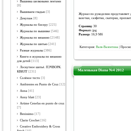
Вышивка шелковыми лентами
[8]
Вышиваем гладью
[3]
Журнал по рукоделию представляет д
вазочки, салфетки, скатерки, прихв
Декупаж
[8]
Журналы по бисеру
[225]
Страниц:
30
Формат:
jpg
Журналы по вышивке
[546]
Размер:
16,9 Мб
Журналы по вязанию
[2148]
Журналы по шитью
[241]
Категория:
Валя-Валентина
| Просмо
Разные журналы
[386]
Книги и журналы по вязанию
для детей
[113]
Лоскутное шитьё. ПЭЧВОРК.
Маленькая Diana №4 2012
КВИЛТ
[231]
Солёное тесто
[3]
Ambientes en Punto de Cruz
[12]
Anna
[41]
Anny blatt
[23]
Artime Cenefas en punto de cruz
[7]
Benissimo
[17]
Clarin Crochet
[16]
Creative Embroidery & Cross
Stitch
[10]