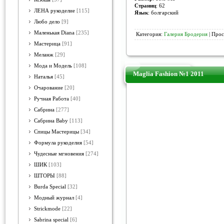
Страниц
: 62
ЛЕНА рукоделие
[115]
Язык
: болгарский
Любо дело
[9]
Маленькая Diana
[235]
Категория:
Галерия Бродерия
| Прос
Мастерица
[91]
Меланж
[29]
Мода и Модель
[108]
Maglia Fashion №1 2011
Наталья
[45]
Очарование
[20]
Ручная Работа
[40]
Сабрина
[277]
Сабрина Baby
[113]
Спицы Мастерицы
[34]
Формула рукоделия
[54]
Чудесные мгновения
[274]
ШИК
[103]
ШТОРЫ
[88]
Burda Special
[32]
Модный журнал
[4]
Strickmode
[22]
Sabrina special
[6]