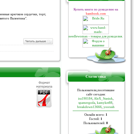
Купить книги по рукоделию на
bambook.com
ненные крючком сердечки, торт,
вятого Валентина".
needlewoman - товары для рукоделия.
Статистика
Пoльзoвaтели,пoceтившие
caйт ceгoдня:
ira190184
,
AleX_Stasiuk
,
spamergoda
,
kamyket88
,
breakdown13666
,
yoorash
Онлайн всего:
1
Гостей:
1
Пользователей:
0