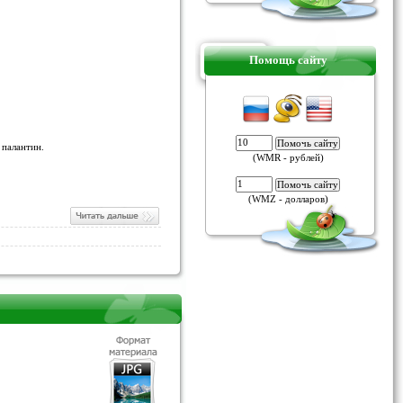
Помощь сайту
 палантин.
(WMR - рублей)
(WMZ - долларов)