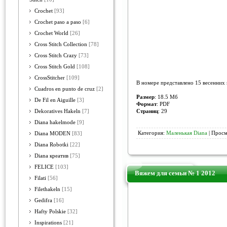
Crochet
[93]
Crochet paso a paso
[6]
Crochet World
[26]
Cross Stitch Collection
[78]
Cross Stitch Crazy
[73]
Cross Stitch Gold
[108]
CrossStitcher
[109]
В номере представлено 15 весенних 
Cuadros en punto de cruz
[2]
Размер
: 18.5 Мб
De Fil en Aiguille
[3]
Формат
: PDF
Страниц
: 29
Dekoratives Hakeln
[7]
Diana hakelmode
[9]
Категория:
Маленькая Diana
| Просм
Diana MODEN
[83]
Diana Robotki
[22]
Diana креатив
[75]
FELICE
[103]
Вяжем для семьи № 1 2012
Filati
[56]
Filethakeln
[15]
Gedifra
[16]
Hafty Polskie
[32]
Inspirations
[21]