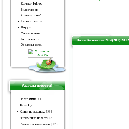
Каталог файлов
Видеоуроки
Каталог статей
Каталог сайтов
Форум
Фотоальбомы
Гостевая книга
Валя-Валентина № 4(281) 201
Обратная связь
Разделы новостей
Программы
[8]
Temari
[2]
Книги по вышивке
[59]
Интересные новости
[2]
Схемы для вышивания
[123]