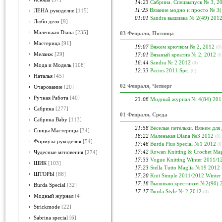
14:23
Сабрина. Спецвыпуск № 3, 2
11:25
Вязание модно и просто № 3(
ЛЕНА рукоделие
[115]
01:01
Sandra вышивка № 2(49) 201
Любо дело
[9]
Маленькая Diana
[235]
03 Февраля, Пятница
Мастерица
[91]
19:07
Вяжем крючком № 2, 2012
(0)
Меланж
[29]
17:01
Вязаный креатив № 2, 2012
(0
16:44
Sandra № 2 2012
(0)
Мода и Модель
[108]
12:33
Pacios 2011 Spc.
(0)
Наталья
[45]
02 Февраля, Четверг
Очарование
[20]
Ручная Работа
[40]
23:08
Модный журнал № 4(84) 201
Сабрина
[277]
01 Февраля, Среда
Сабрина Baby
[113]
21:58
Веселые петельки. Вяжем для
Спицы Мастерицы
[34]
18:22
Маленькая Diana №3 2012
(0)
Формула рукоделия
[54]
17:46
Burda Plus Special №1 2012
(0
17:42
Rowan Knitting & Crochet Ma
Чудесные мгновения
[274]
17:33
Vogue Knitting Winter 2011/1
ШИК
[103]
17:23
Stella Tutto Maglia №19 2012
ШТОРЫ
[88]
17:20
Knit Simple 2011/2012 Winter
17:18
Вышиваю крестиком №2(90) 
Burda Special
[32]
17:17
Burda Style № 2 2012
(0)
Модный журнал
[4]
Strickmode
[22]
Sabrina special
[6]