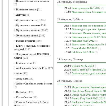
Вышивка шелковыми лентами
26 Февраля, Воскресенье
[8]
21:48
Лена рукоделие №3 2012
(0)
Вышиваем гладью
[3]
12:03
Маленькая Diana. Спецвыпус
Декупаж
[8]
25 Февраля, Суббота
Журналы по бисеру
[225]
Журналы по вышивке
[546]
21:51
Вышивка: просто и красиво 
19:55
Вязание для взрослых. Крючо
Журналы по вязанию
[2148]
19:18
Все сама! Вяжем, плетем, вы
Журналы по шитью
[241]
19:16
Вышивка для души № 02 201
19:10
Fait Main №24 2012
Разные журналы
[386]
(0)
13:12
Вяжем сами. Спецвыпуск № 2
Книги и журналы по вязанию
11:51
Diana Moden №3 2012
(0)
для детей
[113]
11:48
Fait Main №22 2012
(0)
Лоскутное шитьё. ПЭЧВОРК.
КВИЛТ
[231]
24 Февраля, Пятница
Солёное тесто
[3]
23:04
Дуплет №132 2012
(0)
Ambientes en Punto de Cruz
[12]
20:34
Вяжем сами № 4 (февраль 20
16:41
Вязаная одежда для солидны
Anna
[41]
Anny blatt
[23]
23 Февраля, Четверг
Artime Cenefas en punto de cruz
[7]
22:03
Мода и модель. Вышивка кре
21:59
Ideal Tricot Special Enfants 3
Benissimo
[17]
21:55
Online №25 2011 Herbst /Wint
Clarin Crochet
[16]
21:47
Annika Easy Strick №22 2010
21:42
Die kleine Diana Hakelmode 
Creative Embroidery & Cross
Stitch
[10]