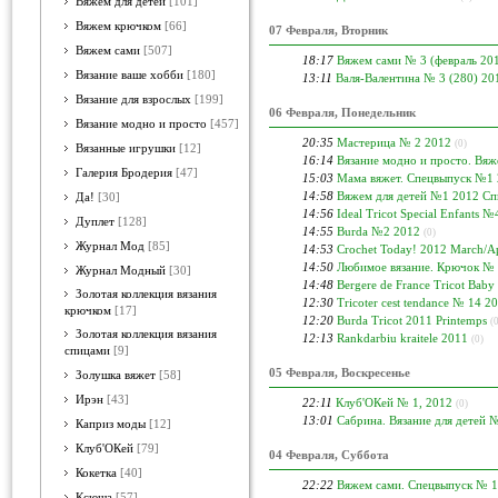
Вяжем для детей
[101]
Вяжем крючком
[66]
07 Февраля, Вторник
Вяжем сами
[507]
18:17
Вяжем сами № 3 (февраль 20
Вязание ваше хобби
[180]
13:11
Валя-Валентина № 3 (280) 20
Вязание для взрослых
[199]
06 Февраля, Понедельник
Вязание модно и просто
[457]
20:35
Мастерица № 2 2012
(0)
Вязанные игрушки
[12]
16:14
Вязание модно и просто. Вяж
Галерия Бродерия
[47]
15:03
Мама вяжет. Спецвыпуск №1
14:58
Вяжем для детей №1 2012 С
Да!
[30]
14:56
Ideal Tricot Special Enfants 
Дуплет
[128]
14:55
Burda №2 2012
(0)
Журнал Мод
[85]
14:53
Crochet Today! 2012 March/Ap
14:50
Любимое вязание. Крючок № 
Журнал Модный
[30]
14:48
Bergere de France Tricot Baby
Золотая коллекция вязания
12:30
Tricoter cest tendance № 14 2
крючком
[17]
12:20
Burda Tricot 2011 Printemps
(
Золотая коллекция вязания
12:13
Rankdarbiu kraitele 2011
(0)
спицами
[9]
05 Февраля, Воскресенье
Золушка вяжет
[58]
Ирэн
[43]
22:11
Клуб'ОКей № 1, 2012
(0)
13:01
Сабрина. Вязание для детей 
Каприз моды
[12]
Клуб'ОКей
[79]
04 Февраля, Суббота
Кокетка
[40]
22:22
Вяжем сами. Спецвыпуск № 1
Ксюша
[57]