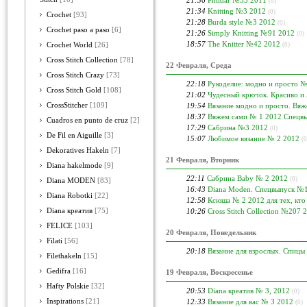
21:36
Phildar №53 2011
(0)
21:34
Knitting №3 2012
(0)
Crochet
[93]
21:28
Burda style №3 2012
(0)
Crochet paso a paso
[6]
21:26
Simply Knitting №91 2012
(0)
18:57
The Knitter №42 2012
Crochet World
[26]
(0)
Cross Stitch Collection
[78]
22 Февраля, Среда
Cross Stitch Crazy
[73]
22:18
Рукоделие: модно и просто №
Cross Stitch Gold
[108]
21:02
Чудесный крючок. Красиво и
CrossStitcher
[109]
19:54
Вязание модно и просто. Вя
18:37
Вяжем сами № 1 2012 Спецв
Cuadros en punto de cruz
[2]
17:29
Сабрина №3 2012
(0)
De Fil en Aiguille
[3]
15:07
Любимое вязание № 2 2012
(0
Dekoratives Hakeln
[7]
21 Февраля, Вторник
Diana hakelmode
[9]
22:11
Сабрина Baby № 2 2012
(0)
Diana MODEN
[83]
16:43
Diana Moden. Спецвыпуск №1
Diana Robotki
[22]
12:58
Ксюша № 2 2012 для тех, кто
Diana креатив
[75]
10:26
Cross Stitch Collection №207 
FELICE
[103]
20 Февраля, Понедельник
Filati
[56]
20:18
Вязание для взрослых. Спиц
Filethakeln
[15]
Gedifra
[16]
19 Февраля, Воскресенье
Hafty Polskie
[32]
20:53
Diana креатив № 3, 2012
(0)
Inspirations
[21]
12:33
Вязание для вас № 3 2012
(0)