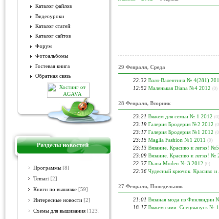
Каталог файлов
Видеоуроки
Каталог статей
Каталог сайтов
Форум
Фотоальбомы
Гостевая книга
29 Февраля, Среда
Обратная связь
22:32
Валя-Валентина № 4(281) 20
12:52
Маленькая Diana №4 2012
(0)
28 Февраля, Вторник
23:21
Вяжем для семьи № 1 2012
(0
23:19
Галерия Бродерия №2 2012
(0
23:17
Галерия Бродерия №1 2012
(0
23:15
Maglia Fashion №1 2011
(0)
Разделы новостей
23:13
Вязание. Красиво и легко! №
23:09
Вязание. Красиво и легко! №
22:37
Diana Moden № 3 2012
(0)
Программы
[8]
22:36
Чудесный крючок. Красиво и
Temari
[2]
27 Февраля, Понедельник
Книги по вышивке
[59]
21:01
Вязаная мода из Финляндии 
Интересные новости
[2]
18:17
Вяжем сами. Спецвыпуск № 1
Схемы для вышивания
[123]