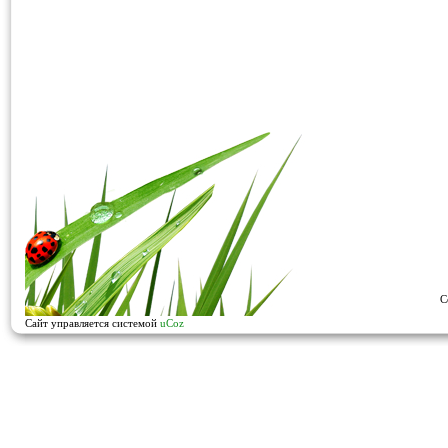
C
Сайт управляется системой
uCoz