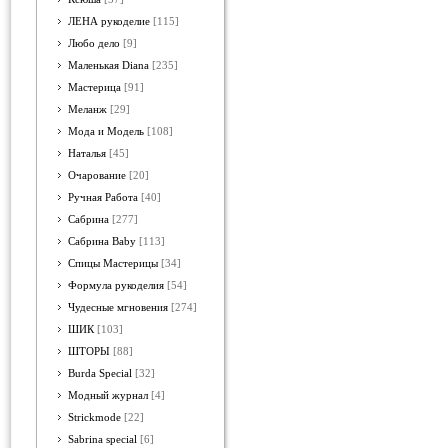
ЛЕНА рукоделие
[115]
Любо дело
[9]
Маленькая Diana
[235]
Мастерица
[91]
Меланж
[29]
Мода и Модель
[108]
Наталья
[45]
Очарование
[20]
Ручная Работа
[40]
Сабрина
[277]
Сабрина Baby
[113]
Спицы Мастерицы
[34]
Формула рукоделия
[54]
Чудесные мгновения
[274]
ШИК
[103]
ШТОРЫ
[88]
Burda Special
[32]
Модный журнал
[4]
Strickmode
[22]
Sabrina special
[6]