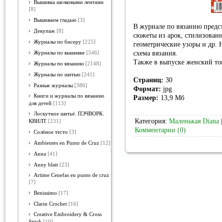
Вышивка шелковыми лентами
[8]
Вышиваем гладью
[3]
В журнале по вязанию предст
Декупаж
[8]
сюжеты из арок, стилизован
Журналы по бисеру
[225]
геометрические узоры и др. 
схема вязания.
Журналы по вышивке
[546]
Также в выпуске женский то
Журналы по вязанию
[2148]
Журналы по шитью
[241]
Страниц:
30
Разные журналы
[386]
Формат:
jpg
Книги и журналы по вязанию
Размер:
13,9 Мб
для детей
[113]
Лоскутное шитьё. ПЭЧВОРК.
Категория:
Маленькая Diana
КВИЛТ
[231]
Комментарии (0)
Солёное тесто
[3]
Ambientes en Punto de Cruz
[12]
Anna
[41]
Anny blatt
[23]
Artime Cenefas en punto de cruz
[7]
Benissimo
[17]
Clarin Crochet
[16]
Creative Embroidery & Cross
Stitch
[10]