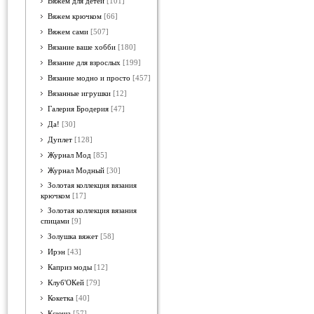
Вяжем для детей
[101]
Вяжем крючком
[66]
Вяжем сами
[507]
Вязание ваше хобби
[180]
Вязание для взрослых
[199]
Вязание модно и просто
[457]
Вязанные игрушки
[12]
Галерия Бродерия
[47]
Да!
[30]
Дуплет
[128]
Журнал Мод
[85]
Журнал Модный
[30]
Золотая коллекция вязания
крючком
[17]
Золотая коллекция вязания
спицами
[9]
Золушка вяжет
[58]
Ирэн
[43]
Каприз моды
[12]
Клуб'ОКей
[79]
Кокетка
[40]
Ксюша
[57]