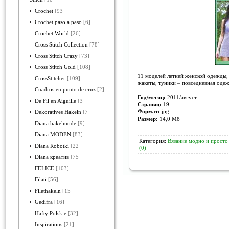
Crochet
[93]
Crochet paso a paso
[6]
Crochet World
[26]
Cross Stitch Collection
[78]
Cross Stitch Crazy
[73]
Cross Stitch Gold
[108]
11 моделей летней женской одежды,
CrossStitcher
[109]
жакеты, туники – повседневная одежд
Cuadros en punto de cruz
[2]
Год/месяц:
2011/август
De Fil en Aiguille
[3]
Страниц:
19
Формат:
jpg
Dekoratives Hakeln
[7]
Размер:
14,0 Мб
Diana hakelmode
[9]
Diana MODEN
[83]
Категория:
Вязание модно и просто
Diana Robotki
[22]
(0)
Diana креатив
[75]
FELICE
[103]
Filati
[56]
Filethakeln
[15]
Gedifra
[16]
Hafty Polskie
[32]
Inspirations
[21]