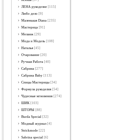
ЛЕНА рукоделие
[115]
Любо дело
[9]
Маленькая Diana
[235]
Мастерица
[91]
Меланж
[29]
Мода и Модель
[108]
Наталья
[45]
Очарование
[20]
Ручная Работа
[40]
Сабрина
[277]
Сабрина Baby
[113]
Спицы Мастерицы
[34]
Формула рукоделия
[54]
Чудесные мгновения
[274]
ШИК
[103]
ШТОРЫ
[88]
Burda Special
[32]
Модный журнал
[4]
Strickmode
[22]
Sabrina special
[6]