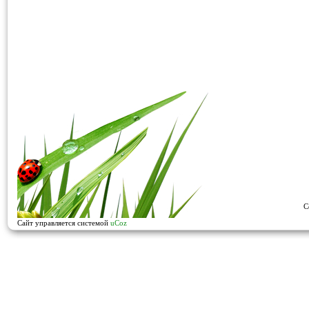
C
Сайт управляется системой
uCoz