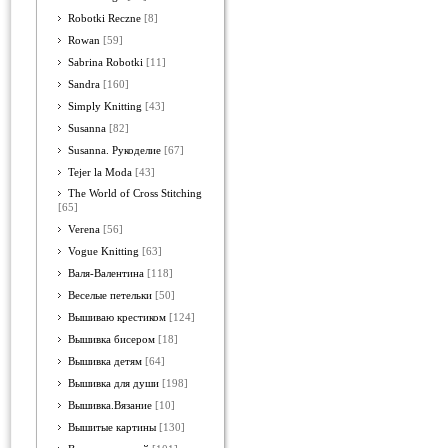
Robotki Reczne
[8]
Rowan
[59]
Sabrina Robotki
[11]
Sandra
[160]
Simply Knitting
[43]
Susanna
[82]
Susanna. Рукоделие
[67]
Tejer la Moda
[43]
The World of Cross Stitching
[65]
Verena
[56]
Vogue Knitting
[63]
Валя-Валентина
[118]
Веселые петельки
[50]
Вышиваю крестиком
[124]
Вышивка бисером
[18]
Вышивка детям
[64]
Вышивка для души
[198]
Вышивка.Вязание
[10]
Вышитые картины
[130]