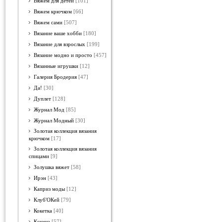
Вяжем для детей
[101]
Вяжем крючком
[66]
Вяжем сами
[507]
Вязание ваше хобби
[180]
Вязание для взрослых
[199]
Вязание модно и просто
[457]
Вязанные игрушки
[12]
Галерия Бродерия
[47]
Да!
[30]
Дуплет
[128]
Журнал Мод
[85]
Журнал Модный
[30]
Золотая коллекция вязания
крючком
[17]
Золотая коллекция вязания
спицами
[9]
Золушка вяжет
[58]
Ирэн
[43]
Каприз моды
[12]
Клуб'ОКей
[79]
Кокетка
[40]
Ксюша
[57]