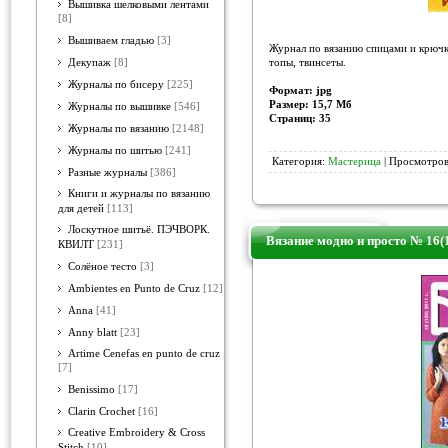
Вышивка шелковыми лентами
[8]
Вышиваем гладью
[3]
Журнал по вязанию спицами и крючко
топы, твинсеты.
Декупаж
[8]
Журналы по бисеру
[225]
Формат: jpg
Размер: 15,7 Мб
Журналы по вышивке
[546]
Страниц: 35
Журналы по вязанию
[2148]
Журналы по шитью
[241]
Категория:
Мастерица
| Просмотров
Разные журналы
[386]
Книги и журналы по вязанию
для детей
[113]
Лоскутное шитьё. ПЭЧВОРК.
Вязание модно и просто № 16(
КВИЛТ
[231]
Солёное тесто
[3]
Ambientes en Punto de Cruz
[12]
Anna
[41]
Anny blatt
[23]
Artime Cenefas en punto de cruz
[7]
Benissimo
[17]
Clarin Crochet
[16]
Creative Embroidery & Cross
Stitch
[10]