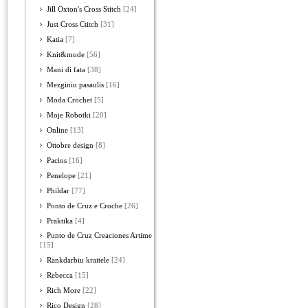
Jill Oxton's Cross Stitch
[24]
Just Cross Ctitch
[31]
Katia
[7]
Knit&mode
[56]
Mani di fata
[38]
Mezginiu pasaulis
[16]
Moda Crochet
[5]
Moje Robotki
[20]
Online
[13]
Ottobre design
[8]
Pacios
[16]
Penelope
[21]
Phildar
[77]
Ponto de Cruz e Croche
[26]
Praktika
[4]
Punto de Cruz Creaciones Artime
[15]
Rankdarbiu kraitele
[24]
Rebecca
[15]
Rich More
[22]
Rico Design
[28]