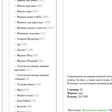
Вяжем для детей
[101]
Вяжем крючком
[66]
Вяжем сами
[507]
Вязание ваше хобби
[180]
Вязание для взрослых
[199]
Вязание модно и просто
[457]
Вязанные игрушки
[12]
Галерия Бродерия
[47]
Да!
[30]
Дуплет
[128]
Журнал Мод
[85]
Журнал Модный
[30]
Золотая коллекция вязания
крючком
[17]
Золотая коллекция вязания
Современная коллекция вязаной женс
спицами
[9]
платья, болеро, а также аксессуары
В номере использованы материалы фин
Золушка вяжет
[58]
Страниц:
62
Ирэн
[43]
Формат:
jpg
Каприз моды
[12]
Размер:
26,9 Мб
Клуб'ОКей
[79]
Кокетка
[40]
Категория:
Журналы по вязанию
| П
Ксюша
[57]