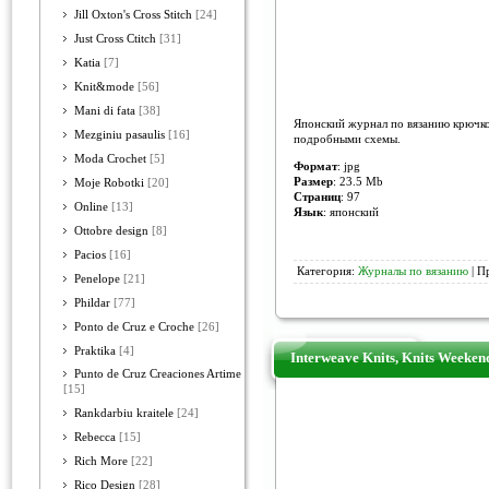
Jill Oxton's Cross Stitch
[24]
Just Cross Ctitch
[31]
Katia
[7]
Knit&mode
[56]
Mani di fata
[38]
Японский журнал по вязанию крючком
Mezginiu pasaulis
[16]
подробными схемы.
Moda Crochet
[5]
Формат
: jpg
Размер
: 23.5 Mb
Moje Robotki
[20]
Страниц
: 97
Online
[13]
Язык
: японский
Ottobre design
[8]
Pacios
[16]
Категория:
Журналы по вязанию
| П
Penelope
[21]
Phildar
[77]
Ponto de Cruz e Croche
[26]
Praktika
[4]
Interweave Knits, Knits Weeken
Punto de Cruz Creaciones Artime
[15]
Rankdarbiu kraitele
[24]
Rebecca
[15]
Rich More
[22]
Rico Design
[28]