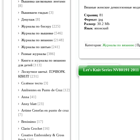
Вышивка шелковыми лентами
[8]
Вязаные женские демисезонные модел
Вышиваем гладью
[3]
Страниц
: 81
Формат
: jpg
Декупаж
[8]
Размер
: 30.2 Mb
Журналы по бисеру
[225]
Язык
: японский
Журналы по вышивке
[546]
Журналы по вязанию
[2148]
Категория:
Журналы по вязанию
| П
Журналы по шитью
[241]
Разные журналы
[386]
Книги и журналы по вязанию
для детей
[113]
Let's Knit Series NV80191 2011
Лоскутное шитьё. ПЭЧВОРК.
КВИЛТ
[231]
Солёное тесто
[3]
Ambientes en Punto de Cruz
[12]
Anna
[41]
Anny blatt
[23]
Artime Cenefas en punto de cruz
[7]
Benissimo
[17]
Clarin Crochet
[16]
Creative Embroidery & Cross
Stitch
[10]