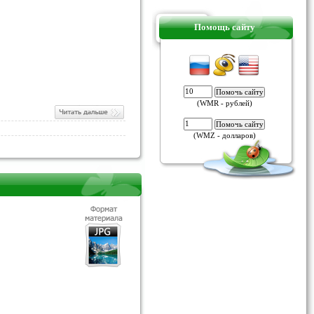
Помощь сайту
(WMR - рублей)
(WMZ - долларов)