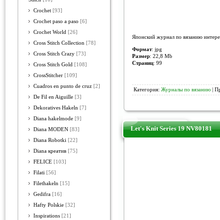
Crochet
[93]
Crochet paso a paso
[6]
Crochet World
[26]
Японский журнал по вязанию интер
Cross Stitch Collection
[78]
Формат
: jpg
Cross Stitch Crazy
[73]
Размер
: 22,8 Mb
Страниц
: 99
Cross Stitch Gold
[108]
CrossStitcher
[109]
Cuadros en punto de cruz
[2]
Категория:
Журналы по вязанию
| П
De Fil en Aiguille
[3]
Dekoratives Hakeln
[7]
Diana hakelmode
[9]
Let's Knit Series 19 NV80181
Diana MODEN
[83]
Diana Robotki
[22]
Diana креатив
[75]
FELICE
[103]
Filati
[56]
Filethakeln
[15]
Gedifra
[16]
Hafty Polskie
[32]
Inspirations
[21]