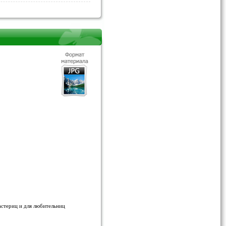
астериц и для любительниц