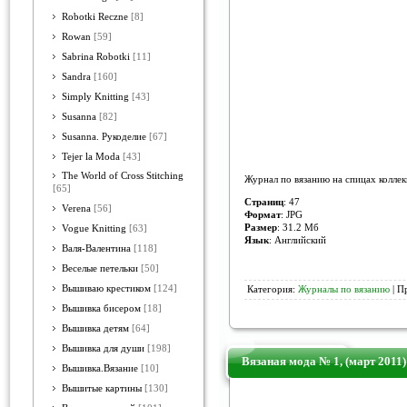
Robotki Reczne
[8]
Rowan
[59]
Sabrina Robotki
[11]
Sandra
[160]
Simply Knitting
[43]
Susanna
[82]
Susanna. Рукоделие
[67]
Tejer la Moda
[43]
The World of Cross Stitching
Журнал по вязанию на спицах коллек
[65]
Страниц
: 47
Verena
[56]
Формат
: JPG
Размер
: 31.2 Мб
Vogue Knitting
[63]
Язык
: Английский
Валя-Валентина
[118]
Веселые петельки
[50]
Вышиваю крестиком
[124]
Категория:
Журналы по вязанию
| П
Вышивка бисером
[18]
Вышивка детям
[64]
Вышивка для души
[198]
Вязаная мода № 1, (март 2011)
Вышивка.Вязание
[10]
Вышитые картины
[130]