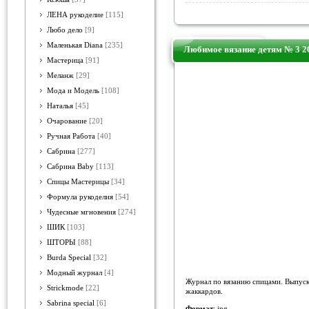
ЛЕНА рукоделие
[115]
Любо дело
[9]
Маленькая Diana
[235]
Любимое вязание детям № 3 2
Мастерица
[91]
Меланж
[29]
Мода и Модель
[108]
Наталья
[45]
Очарование
[20]
Ручная Работа
[40]
Сабрина
[277]
Сабрина Baby
[113]
Спицы Мастерицы
[34]
Формула рукоделия
[54]
Чудесные мгновения
[274]
ШИК
[103]
ШТОРЫ
[88]
Burda Special
[32]
Модный журнал
[4]
Журнал по вязанию спицами. Выпуск
Strickmode
[22]
жаккардов.
Sabrina special
[6]
Формат
: jpg