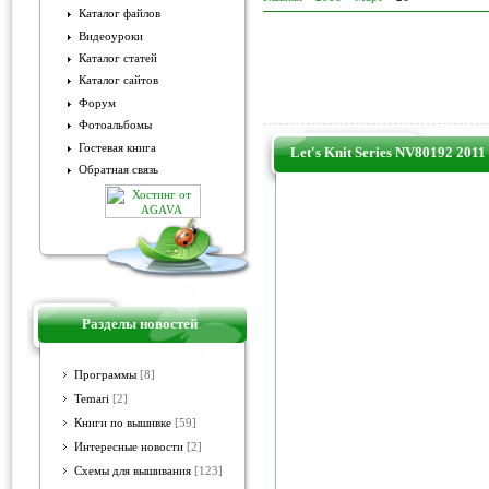
Каталог файлов
Видеоуроки
Каталог статей
Каталог сайтов
Форум
Фотоальбомы
Гостевая книга
Let's Knit Series NV80192 2011
Обратная связь
Разделы новостей
Программы
[8]
Temari
[2]
Книги по вышивке
[59]
Интересные новости
[2]
Схемы для вышивания
[123]