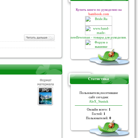
Купить книги по рукоделию на
bambook.com
needlewoman - товары для рукоделия.
Статистика
Пoльзoвaтели,пoceтившие
caйт ceгoдня:
AleX_Stasiuk
Онлайн всего:
1
Гостей:
1
Пользователей:
0