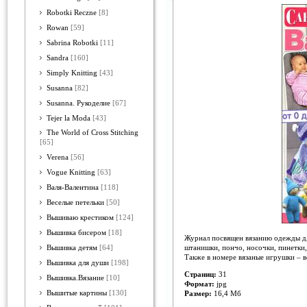
Robotki Reczne
[8]
Rowan
[59]
Sabrina Robotki
[11]
Sandra
[160]
Simply Knitting
[43]
Susanna
[82]
Susanna. Рукоделие
[67]
Tejer la Moda
[43]
The World of Cross Stitching
[65]
Verena
[56]
Vogue Knitting
[63]
Валя-Валентина
[118]
Веселые петельки
[50]
Вышиваю крестиком
[124]
Вышивка бисером
[18]
Журнал посвящен вязанию одежды для
штанишки, пончо, носочки, пинетки
Вышивка детям
[64]
Также в номере вязаные игрушки – в
Вышивка для души
[198]
Страниц:
31
Вышивка.Вязание
[10]
Формат:
jpg
Вышитые картины
[130]
Размер:
16,4 Мб