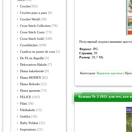
Crochet
[93]
Crochet paso a paso
[6]
Crochet World
[26]
Cross Stitch Collection
[78]
Cross Stitch Crazy
[73]
Cross Stitch Gold
[108]
Популярный журнал вышивки кресто
CrossStitcher
[109]
Формат
: JPG
Cuadros en punto de cruz
[2]
Страниц
: 39
Размер
: 39,7 Мb
De Fil en Aiguille
[3]
Dekoratives Hakeln
[7]
Diana hakelmode
[9]
Категория:
Вышитые картины
| Прос
Diana MODEN
[83]
Diana Robotki
[22]
Diana креатив
[75]
Ксюша № 3 2011 для тех, кто 
FELICE
[103]
Filati
[56]
Filethakeln
[15]
Gedifra
[16]
Hafty Polskie
[32]
Inspirations
[21]