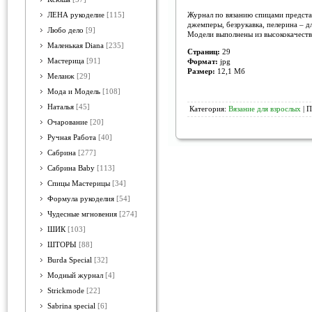
Журнал по вязанию спицами предста
ЛЕНА рукоделие
[115]
джемперы, безрукавка, пелерина – д
Любо дело
[9]
Модели выполнены из высококачестве
Маленькая Diana
[235]
Страниц:
29
Мастерица
[91]
Формат:
jpg
Размер:
12,1 Мб
Меланж
[29]
Мода и Модель
[108]
Наталья
[45]
Категория:
Вязание для взрослых
| П
Очарование
[20]
Ручная Работа
[40]
Сабрина
[277]
Сабрина Baby
[113]
Спицы Мастерицы
[34]
Формула рукоделия
[54]
Чудесные мгновения
[274]
ШИК
[103]
ШТОРЫ
[88]
Burda Special
[32]
Модный журнал
[4]
Strickmode
[22]
Sabrina special
[6]