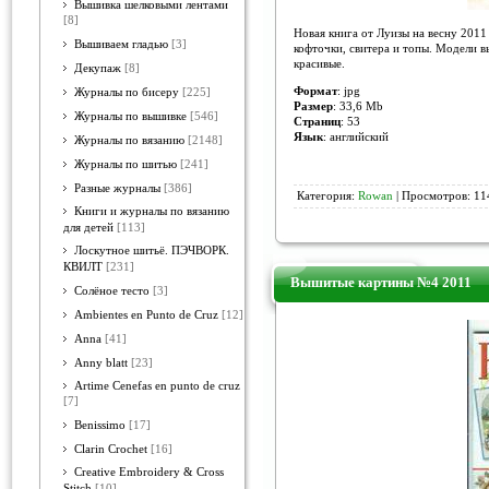
Вышивка шелковыми лентами
[8]
Новая книга от Луизы на весну 2011
Вышиваем гладью
[3]
кофточки, свитера и топы. Модели в
красивые.
Декупаж
[8]
Формат
: jpg
Журналы по бисеру
[225]
Размер
: 33,6 Mb
Журналы по вышивке
[546]
Страниц
: 53
Язык
: английский
Журналы по вязанию
[2148]
Журналы по шитью
[241]
Разные журналы
[386]
Категория:
Rowan
| Просмотров: 11
Книги и журналы по вязанию
для детей
[113]
Лоскутное шитьё. ПЭЧВОРК.
КВИЛТ
[231]
Вышитые картины №4 2011
Солёное тесто
[3]
Ambientes en Punto de Cruz
[12]
Anna
[41]
Anny blatt
[23]
Artime Cenefas en punto de cruz
[7]
Benissimo
[17]
Clarin Crochet
[16]
Creative Embroidery & Cross
Stitch
[10]