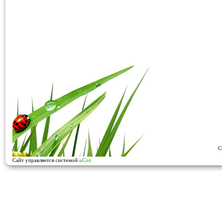
C
Сайт управляется системой
uCoz