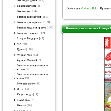
Вяжем для детей
[101]
Вяжем крючком
[66]
Категория:
Сабрина Baby
| Просмотр
Вяжем сами
[507]
Вязание ваше хобби
[180]
Вязание для взрослых
[199]
Вязание модно и просто
[457]
Вязание для взрослых.Спицы.
Вязанные игрушки
[12]
Галерия Бродерия
[47]
Да!
[30]
Дуплет
[128]
Журнал Мод
[85]
Журнал Модный
[30]
Золотая коллекция вязания
крючком
[17]
Золотая коллекция вязания
спицами
[9]
Золушка вяжет
[58]
Ирэн
[43]
Каприз моды
[12]
Клуб'ОКей
[79]
Кокетка
[40]
Ксюша
[57]