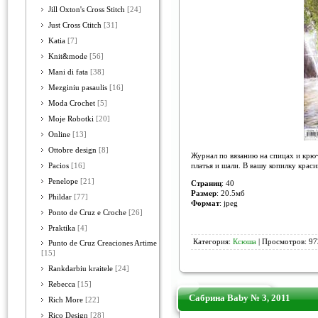
Jill Oxton's Cross Stitch
[24]
Just Cross Ctitch
[31]
Katia
[7]
Knit&mode
[56]
Mani di fata
[38]
Mezginiu pasaulis
[16]
Moda Crochet
[5]
Moje Robotki
[20]
Online
[13]
Ottobre design
[8]
Журнал по вязанию на спицах и крюч
платья и шали. В вашу копилку краси
Pacios
[16]
Penelope
[21]
Страниц
: 40
Размер
: 20.5мб
Phildar
[77]
Формат
: jpeg
Ponto de Cruz e Croche
[26]
Praktika
[4]
Категория:
Ксюша
| Просмотров: 97
Punto de Cruz Creaciones Artime
[15]
Rankdarbiu kraitele
[24]
Rebecca
[15]
Сабрина Baby № 3, 2011
Rich More
[22]
Rico Design
[28]