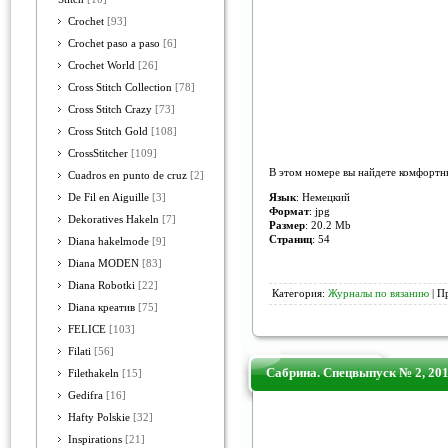
Crochet
[93]
Crochet paso a paso
[6]
Crochet World
[26]
Cross Stitch Collection
[78]
Cross Stitch Crazy
[73]
Cross Stitch Gold
[108]
CrossStitcher
[109]
В этом номере вы найдете комфортн
Cuadros en punto de cruz
[2]
Язык
: Немецкий
De Fil en Aiguille
[3]
Формат
: jpg
Dekoratives Hakeln
[7]
Размер
: 20.2 Мb
Страниц
: 54
Diana hakelmode
[9]
Diana MODEN
[83]
Diana Robotki
[22]
Категория:
Журналы по вязанию
| П
Diana креатив
[75]
FELICE
[103]
Filati
[56]
Сабрина. Спецвыпуск № 2, 20
Filethakeln
[15]
Gedifra
[16]
Hafty Polskie
[32]
Inspirations
[21]