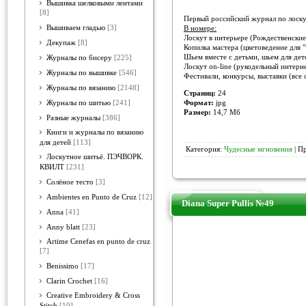
Вышивка шелковыми лентами
[8]
Первый российский журнал по лоск
Вышиваем гладью
[3]
В номере:
Лоскут в интерьере (Рождественские
Декупаж
[8]
Копилка мастера (цветоведение для 
Шьем вместе с детьми, шьем для дете
Журналы по бисеру
[225]
Лоскут on-line (рукодельный интерне
Журналы по вышивке
[546]
Фестивали, конкурсы, выставки (все
Журналы по вязанию
[2148]
Страниц:
24
Формат:
jpg
Журналы по шитью
[241]
Размер:
14,7 Мб
Разные журналы
[386]
Книги и журналы по вязанию
для детей
[113]
Категория:
Чудесные мгновения
| П
Лоскутное шитьё. ПЭЧВОРК.
КВИЛТ
[231]
Солёное тесто
[3]
Ambientes en Punto de Cruz
[12]
Diana Super Pullis №49
Anna
[41]
Anny blatt
[23]
Artime Cenefas en punto de cruz
[7]
Benissimo
[17]
Clarin Crochet
[16]
Creative Embroidery & Cross
Stitch
[10]