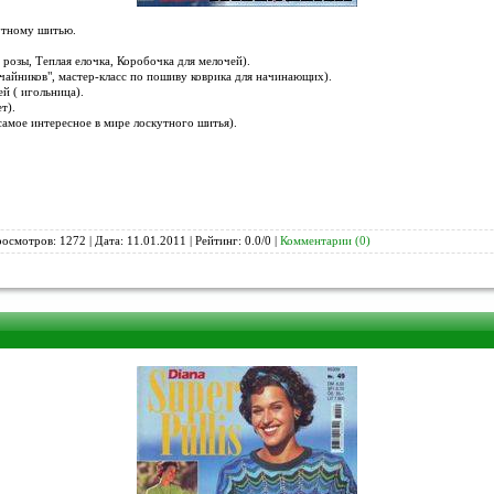
утному шитью.
 розы, Теплая елочка, Коробочка для мелочей).
"чайников", мастер-класс по пошиву коврика для начинающих).
й ( игольница).
т).
 самое интересное в мире лоскутного шитья).
росмотров: 1272 | Дата:
11.01.2011
| Рейтинг: 0.0/0 |
Комментарии (0)