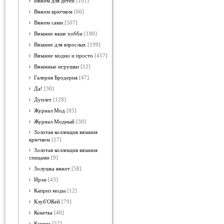
Вяжем для детей
[101]
Вяжем крючком
[66]
Вяжем сами
[507]
Вязание ваше хобби
[180]
Вязание для взрослых
[199]
Вязание модно и просто
[457]
Вязанные игрушки
[12]
Галерия Бродерия
[47]
Да!
[30]
Дуплет
[128]
Журнал Мод
[85]
Журнал Модный
[30]
Золотая коллекция вязания
крючком
[17]
Золотая коллекция вязания
спицами
[9]
Золушка вяжет
[58]
Ирэн
[43]
Каприз моды
[12]
Клуб'ОКей
[79]
Кокетка
[40]
Ксюша
[57]