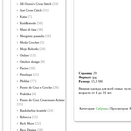
Jill Oxton's Cross Stitch
[24]
Just Cross Ctitch
[31]
Katia
[7]
Knit&mode
[56]
Mani di fata
[38]
Mezginiu pasaulis
[16]
Moda Crochet
[5]
Moje Robotki
[20]
Online
[13]
Ottobre design
[8]
Pacios
[16]
Страниц:
29
Penelope
[21]
Формат:
jpg
Phildar
[77]
Размер:
15,3 Мб
Ponto de Cruz e Croche
[26]
Вязаная одежда для всей семьи: пуло
возрасте от 4 до 16 лет.
Praktika
[4]
Punto de Cruz Creaciones Artime
[15]
Категория:
Сабрина
| Просмотров: 8
Rankdarbiu kraitele
[24]
Rebecca
[15]
Rich More
[22]
Rico Design
[28]