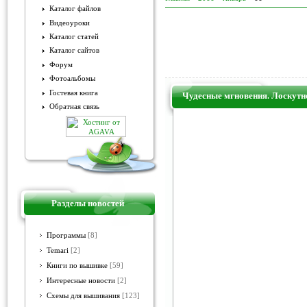
Каталог файлов
Видеоуроки
Каталог статей
Каталог сайтов
Форум
Фотоальбомы
Гостевая книга
Чудесные мгновения. Лоскутн
Обратная связь
Разделы новостей
Программы
[8]
Temari
[2]
Книги по вышивке
[59]
Интересные новости
[2]
Схемы для вышивания
[123]