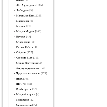
ЛЕНА рукоделие
[115]
Любо дело
[9]
Маленькая Diana
[235]
Мастерица
[91]
Меланж
[29]
Мода и Модель
[108]
Наталья
[45]
Очарование
[20]
Ручная Работа
[40]
Сабрина
[277]
Сабрина Baby
[113]
Спицы Мастерицы
[34]
Формула рукоделия
[54]
Чудесные мгновения
[274]
ШИК
[103]
ШТОРЫ
[88]
Burda Special
[32]
Модный журнал
[4]
Strickmode
[22]
Sabrina special
[6]