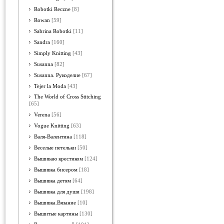
Robotki Reczne
[8]
Rowan
[59]
Sabrina Robotki
[11]
Sandra
[160]
Simply Knitting
[43]
Susanna
[82]
Susanna. Рукоделие
[67]
Tejer la Moda
[43]
The World of Cross Stitching
[65]
Verena
[56]
Vogue Knitting
[63]
Валя-Валентина
[118]
Веселые петельки
[50]
Вышиваю крестиком
[124]
Вышивка бисером
[18]
Вышивка детям
[64]
Вышивка для души
[198]
Вышивка.Вязание
[10]
Вышитые картины
[130]