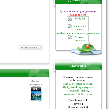
Друзья сайта
Купить книги по рукоделию на
bambook.com
needlewoman - товары для рукоделия.
Статистика
Пoльзoвaтели,пoceтившие
caйт ceгoдня:
ira190184
,
mariboborisgd
,
AleX_Stasiuk
,
spamergoda
,
kamyket88
,
Данте
,
breakdown13666
,
yoorash
Онлайн всего:
1
Гостей:
1
Пользователей:
0