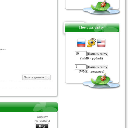
Помощь сайту
рами.
(WMR - рублей)
(WMZ - долларов)