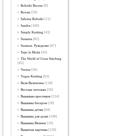
Robotki Reczne
[8]
Rowan
[59]
Sabrina Robotki
[11]
Sandra
[160]
Simply Knitting
[43]
Susanna
[82]
Susanna. Рукоделие
[67]
Tejer la Moda
[43]
The World of Cross Stitching
[65]
Verena
[56]
Vogue Knitting
[63]
Валя-Валентина
[118]
Веселые петельки
[50]
Вышиваю крестиком
[124]
Вышивка бисером
[18]
Вышивка детям
[64]
Вышивка для души
[198]
Вышивка.Вязание
[10]
Вышитые картины
[130]