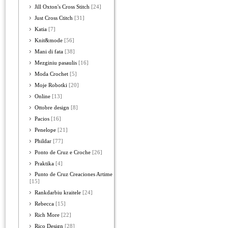
Jill Oxton's Cross Stitch
[24]
Just Cross Ctitch
[31]
Katia
[7]
Knit&mode
[56]
Mani di fata
[38]
Mezginiu pasaulis
[16]
Moda Crochet
[5]
Moje Robotki
[20]
Online
[13]
Ottobre design
[8]
Pacios
[16]
Penelope
[21]
Phildar
[77]
Ponto de Cruz e Croche
[26]
Praktika
[4]
Punto de Cruz Creaciones Artime
[15]
Rankdarbiu kraitele
[24]
Rebecca
[15]
Rich More
[22]
Rico Design
[28]