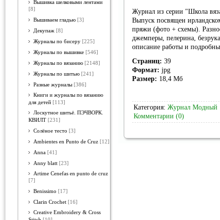
Вышивка шелковыми лентами
[8]
Журнал из серии "Школа вяз
Выпуск посвящен ирландском
Вышиваем гладью
[3]
пряжи (фото + схемы). Разн
Декупаж
[8]
джемперы, пелерина, безрука
Журналы по бисеру
[225]
описание работы и подробны
Журналы по вышивке
[546]
Страниц:
39
Журналы по вязанию
[2148]
Формат:
jpg
Журналы по шитью
[241]
Размер:
18,4 Мб
Разные журналы
[386]
Книги и журналы по вязанию
для детей
[113]
Категория:
Журнал Модный
Лоскутное шитьё. ПЭЧВОРК.
Комментарии (0)
КВИЛТ
[231]
Солёное тесто
[3]
Ambientes en Punto de Cruz
[12]
Anna
[41]
Anny blatt
[23]
Artime Cenefas en punto de cruz
[7]
Benissimo
[17]
Clarin Crochet
[16]
Creative Embroidery & Cross
Stitch
[10]