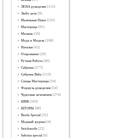
ЛЕНА рукоделие
[115]
Любо дело
[9]
Маленькая Diana
[235]
Мастерица
[91]
Меланж
[29]
Мода и Модель
[108]
Наталья
[45]
Очарование
[20]
Ручная Работа
[40]
Сабрина
[277]
Сабрина Baby
[113]
Спицы Мастерицы
[34]
Формула рукоделия
[54]
Чудесные мгновения
[274]
ШИК
[103]
ШТОРЫ
[88]
Burda Special
[32]
Модный журнал
[4]
Strickmode
[22]
Sabrina special
[6]