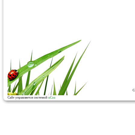
C
Сайт управляется системой
uCoz