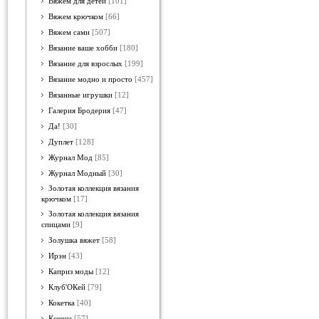
Вяжем для детей
[101]
Вяжем крючком
[66]
Вяжем сами
[507]
Вязание ваше хобби
[180]
Вязание для взрослых
[199]
Вязание модно и просто
[457]
Вязанные игрушки
[12]
Галерия Бродерия
[47]
Да!
[30]
Дуплет
[128]
Журнал Мод
[85]
Журнал Модный
[30]
Золотая коллекция вязания
крючком
[17]
Золотая коллекция вязания
спицами
[9]
Золушка вяжет
[58]
Ирэн
[43]
Каприз моды
[12]
Клуб'ОКей
[79]
Кокетка
[40]
Ксюша
[57]