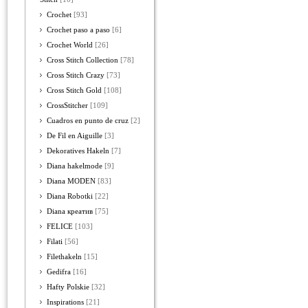
Crochet
[93]
Crochet paso a paso
[6]
Crochet World
[26]
Cross Stitch Collection
[78]
Cross Stitch Crazy
[73]
Cross Stitch Gold
[108]
CrossStitcher
[109]
Cuadros en punto de cruz
[2]
De Fil en Aiguille
[3]
Dekoratives Hakeln
[7]
Diana hakelmode
[9]
Diana MODEN
[83]
Diana Robotki
[22]
Diana креатив
[75]
FELICE
[103]
Filati
[56]
Filethakeln
[15]
Gedifra
[16]
Hafty Polskie
[32]
Inspirations
[21]