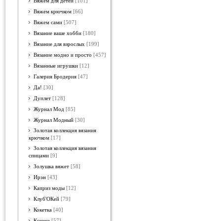
Вяжем для детей
[101]
Вяжем крючком
[66]
Вяжем сами
[507]
Вязание ваше хобби
[180]
Вязание для взрослых
[199]
Вязание модно и просто
[457]
Вязанные игрушки
[12]
Галерия Бродерия
[47]
Да!
[30]
Дуплет
[128]
Журнал Мод
[85]
Журнал Модный
[30]
Золотая коллекция вязания
крючком
[17]
Золотая коллекция вязания
спицами
[9]
Золушка вяжет
[58]
Ирэн
[43]
Каприз моды
[12]
Клуб'ОКей
[79]
Кокетка
[40]
Ксюша
[57]