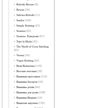
Robotki Reczne
[8]
Rowan
[59]
Sabrina Robotki
[11]
Sandra
[160]
Simply Knitting
[43]
Susanna
[82]
Susanna. Рукоделие
[67]
Tejer la Moda
[43]
The World of Cross Stitching
[65]
Verena
[56]
Vogue Knitting
[63]
Валя-Валентина
[118]
Веселые петельки
[50]
Вышиваю крестиком
[124]
Вышивка бисером
[18]
Вышивка детям
[64]
Вышивка для души
[198]
Вышивка.Вязание
[10]
Вышитые картины
[130]