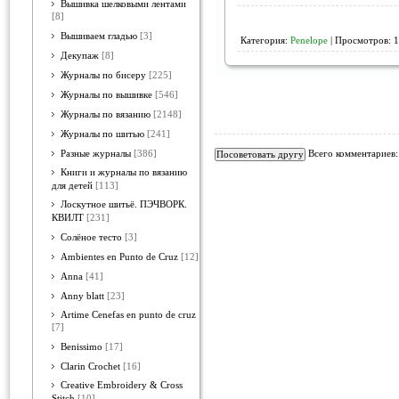
Вышивка шелковыми лентами
[8]
Вышиваем гладью
[3]
Категория:
Penelope
| Просмотров: 1
Декупаж
[8]
Журналы по бисеру
[225]
Журналы по вышивке
[546]
Журналы по вязанию
[2148]
Журналы по шитью
[241]
Всего комментариев
Разные журналы
[386]
Книги и журналы по вязанию
для детей
[113]
Лоскутное шитьё. ПЭЧВОРК.
КВИЛТ
[231]
Солёное тесто
[3]
Ambientes en Punto de Cruz
[12]
Anna
[41]
Anny blatt
[23]
Artime Cenefas en punto de cruz
[7]
Benissimo
[17]
Clarin Crochet
[16]
Creative Embroidery & Cross
Stitch
[10]