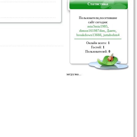
Статистика
Пoльзoвaтели,пoceтившие
caйт ceгoдня:
miu3miu1985
,
dimon161987dim
,
Данте
,
breakdown13666
,
juttabohm4
Онлайн всего:
1
Гостей:
1
Пользователей:
0
загрузка...