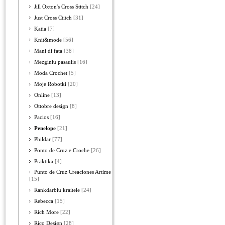
Jill Oxton's Cross Stitch
[24]
Just Cross Ctitch
[31]
Katia
[7]
Knit&mode
[56]
Mani di fata
[38]
Mezginiu pasaulis
[16]
Moda Crochet
[5]
Moje Robotki
[20]
Online
[13]
Ottobre design
[8]
Pacios
[16]
Penelope
[21]
Phildar
[77]
Ponto de Cruz e Croche
[26]
Praktika
[4]
Punto de Cruz Creaciones Artime
[15]
Rankdarbiu kraitele
[24]
Rebecca
[15]
Rich More
[22]
Rico Design
[28]