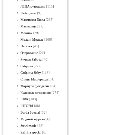
ЛЕНА рукоделие
[115]
Любо дело
[9]
Маленькая Diana
[235]
Мастерица
[91]
Меланж
[29]
Мода и Модель
[108]
Наталья
[45]
Очарование
[20]
Ручная Работа
[40]
Сабрина
[277]
Сабрина Baby
[113]
Спицы Мастерицы
[34]
Формула рукоделия
[54]
Чудесные мгновения
[274]
ШИК
[103]
ШТОРЫ
[88]
Burda Special
[32]
Модный журнал
[4]
Strickmode
[22]
Sabrina special
[6]