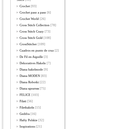
Crochet
[93]
Crochet paso a paso
[6]
Crochet World
[26]
Cross Stitch Collection
[78]
Cross Stitch Crazy
[73]
Cross Stitch Gold
[108]
CrossStitcher
[109]
Cuadros en punto de cruz
[2]
De Fil en Aiguille
[3]
Dekoratives Hakeln
[7]
Diana hakelmode
[9]
Diana MODEN
[83]
Diana Robotki
[22]
Diana креатив
[75]
FELICE
[103]
Filati
[56]
Filethakeln
[15]
Gedifra
[16]
Hafty Polskie
[32]
Inspirations
[21]