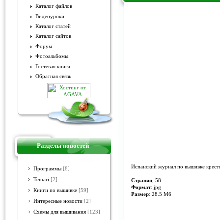
Каталог файлов
Видеоуроки
Penelope 047
Каталог статей
Каталог сайтов
Форум
Фотоальбомы
Гостевая книга
Обратная связь
Разделы новостей
Испанский журнал по вышивке крест
Программы
[8]
Temari
[2]
Страниц
: 58
Формат
: jpg
Книги по вышивке
[59]
Размер
: 28.5 Мб
Интересные новости
[2]
Схемы для вышивания
[123]