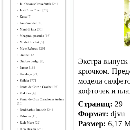
Jill Oxton's Cross Stitch
[24]
Just Cross Ctitch
[31]
Katia
[7]
Knit&mode
[56]
Mani di fata
[38]
Mezginiu pasaulis
[16]
Moda Crochet
[5]
Moje Robotki
[20]
Online
[13]
Экстра выпуск
Ottobre design
[8]
Pacios
[16]
крючком. Пред
Penelope
[21]
модели салфето
Phildar
[77]
Ponto de Cruz e Croche
[26]
кофточек и пла
Praktika
[4]
Punto de Cruz Creaciones Artime
Страниц:
29
[15]
Rankdarbiu kraitele
[24]
Формат:
djvu
Rebecca
[15]
Размер:
6,17 
Rich More
[22]
Rico Design
[28]