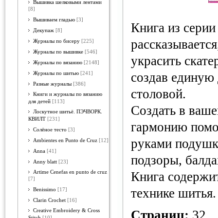
Вышивка шелковыми лентами
[8]
Вышиваем гладью
[3]
Книга из серии
Декупаж
[8]
рассказывается
Журналы по бисеру
[225]
Журналы по вышивке
[546]
украсить скате
Журналы по вязанию
[2148]
создав единую
Журналы по шитью
[241]
Разные журналы
[386]
столовой.
Книги и журналы по вязанию
для детей
[113]
Создать в ваше
Лоскутное шитьё. ПЭЧВОРК.
КВИЛТ
[231]
гармонию помо
Солёное тесто
[3]
руками подушки
Ambientes en Punto de Cruz
[12]
Anna
[41]
подзоры, балда
Anny blatt
[23]
Artime Cenefas en punto de cruz
Книга содержи
[7]
технике шитья.
Benissimo
[17]
Clarin Crochet
[16]
Creative Embroidery & Cross
Страниц:
32
Stitch
[10]