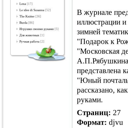
Lena
[17]
В журнале пре
Le idee di Susanna
[52]
The Knitter
[36]
иллюстрации и
Burda
[86]
Игрушки своими руками
[5]
зимней тематик
Для животных
[1]
"Подарок к Рож
Ручная работа
[2]
"Московская де
А.П.Рябушкина
представлена к
"Юный почтальо
рассказано, ка
руками.
Страниц:
27
Формат:
djvu