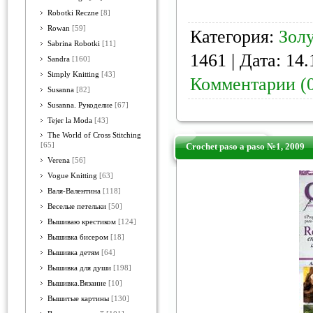
Robotki Reczne
[8]
Rowan
[59]
Категория:
Зол
Sabrina Robotki
[11]
1461 | Дата:
14.
Sandra
[160]
Simply Knitting
[43]
Комментарии (
Susanna
[82]
Susanna. Рукоделие
[67]
Tejer la Moda
[43]
The World of Cross Stitching
[65]
Crochet paso a paso №1, 2009
Verena
[56]
Vogue Knitting
[63]
Валя-Валентина
[118]
Веселые петельки
[50]
Вышиваю крестиком
[124]
Вышивка бисером
[18]
Вышивка детям
[64]
Вышивка для души
[198]
Вышивка.Вязание
[10]
Вышитые картины
[130]