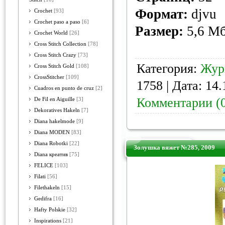
Формат:
djvu
Crochet
[93]
Crochet paso a paso
[6]
Размер:
5,6 М
Crochet World
[26]
Cross Stitch Collection
[78]
Cross Stitch Crazy
[73]
Категория:
Жур
Cross Stitch Gold
[108]
CrossStitcher
[109]
1758 | Дата:
14.
Cuadros en punto de cruz
[2]
Комментарии (
De Fil en Aiguille
[3]
Dekoratives Hakeln
[7]
Diana hakelmode
[9]
Diana MODEN
[83]
Diana Robotki
[22]
Золушка вяжет №285, 2009
Diana креатив
[75]
FELICE
[103]
Filati
[56]
Filethakeln
[15]
Gedifra
[16]
Hafty Polskie
[32]
Inspirations
[21]