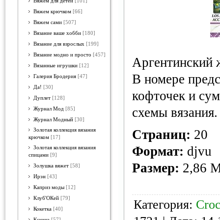
Вяжем для детей
[101]
Вяжем крючком
[66]
Вяжем сами
[507]
Вязание ваше хобби
[180]
Вязание для взрослых
[199]
Вязание модно и просто
[457]
Аргентинский 
Вязанные игрушки
[12]
В номере пред
Галерия Бродерия
[47]
Да!
[30]
кофточек и сум
Дуплет
[128]
схемы вязания.
Журнал Мод
[85]
Журнал Модный
[30]
Золотая коллекция вязания
Страниц:
20
крючком
[17]
Формат:
djvu
Золотая коллекция вязания
спицами
[9]
Размер:
2,86 
Золушка вяжет
[58]
Ирэн
[43]
Каприз моды
[12]
Клуб'ОКей
[79]
Категория:
Croc
Кокетка
[40]
Ксюша
[57]