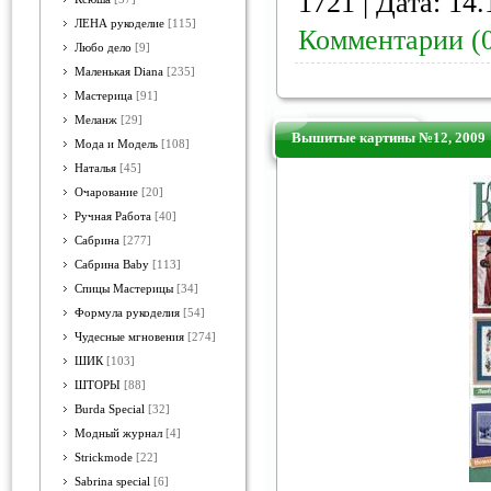
1721 | Дата:
14.
ЛЕНА рукоделие
[115]
Комментарии (
Любо дело
[9]
Маленькая Diana
[235]
Мастерица
[91]
Меланж
[29]
Вышитые картины №12, 2009
Мода и Модель
[108]
Наталья
[45]
Очарование
[20]
Ручная Работа
[40]
Сабрина
[277]
Сабрина Baby
[113]
Спицы Мастерицы
[34]
Формула рукоделия
[54]
Чудесные мгновения
[274]
ШИК
[103]
ШТОРЫ
[88]
Burda Special
[32]
Модный журнал
[4]
Strickmode
[22]
Sabrina special
[6]