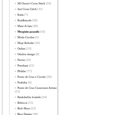
Jill Oxton's Cross Stitch
[24]
Just Cross Ctitch
[31]
Katia
[7]
Knit&mode
[56]
Mani di fata
[38]
Mezginiu pasaulis
[16]
Moda Crochet
[5]
Moje Robotki
[20]
Online
[13]
Ottobre design
[8]
Pacios
[16]
Penelope
[21]
Phildar
[77]
Ponto de Cruz e Croche
[26]
Praktika
[4]
Punto de Cruz Creaciones Artime
[15]
Rankdarbiu kraitele
[24]
Rebecca
[15]
Rich More
[22]
Rico Design
[28]