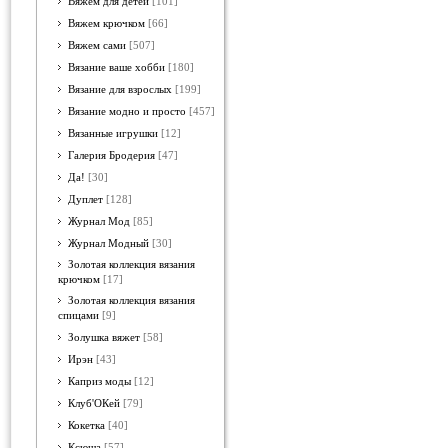
Вяжем для детей
[101]
Вяжем крючком
[66]
Вяжем сами
[507]
Вязание ваше хобби
[180]
Вязание для взрослых
[199]
Вязание модно и просто
[457]
Вязанные игрушки
[12]
Галерия Бродерия
[47]
Да!
[30]
Дуплет
[128]
Журнал Мод
[85]
Журнал Модный
[30]
Золотая коллекция вязания
крючком
[17]
Золотая коллекция вязания
спицами
[9]
Золушка вяжет
[58]
Ирэн
[43]
Каприз моды
[12]
Клуб'ОКей
[79]
Кокетка
[40]
Ксюша
[57]