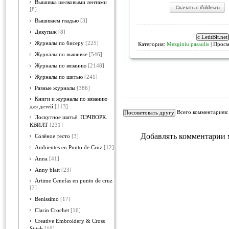
Вышивка шелковыми лентами
[8]
Вышиваем гладью
[3]
Декупаж
[8]
Журналы по бисеру
[225]
Категория:
Mezginiu pasaulis
| Просм
Журналы по вышивке
[546]
Журналы по вязанию
[2148]
Журналы по шитью
[241]
Разные журналы
[386]
Книги и журналы по вязанию
для детей
[113]
Всего комментариев
Лоскутное шитьё. ПЭЧВОРК.
КВИЛТ
[231]
Добавлять комментарии 
Солёное тесто
[3]
Ambientes en Punto de Cruz
[12]
Anna
[41]
Anny blatt
[23]
Artime Cenefas en punto de cruz
[7]
Benissimo
[17]
Clarin Crochet
[16]
Creative Embroidery & Cross
Stitch
[10]