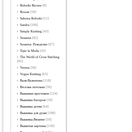
Robotki Reczne
[8]
Rowan
[59]
Sabrina Robotki
[11]
Sandra
[160]
Simply Knitting
[43]
Susanna
[82]
Susanna. Рукоделие
[67]
Tejer la Moda
[43]
The World of Cross Stitching
[65]
Verena
[56]
Vogue Knitting
[63]
Валя-Валентина
[118]
Веселые петельки
[50]
Вышиваю крестиком
[124]
Вышивка бисером
[18]
Вышивка детям
[64]
Вышивка для души
[198]
Вышивка.Вязание
[10]
Вышитые картины
[130]