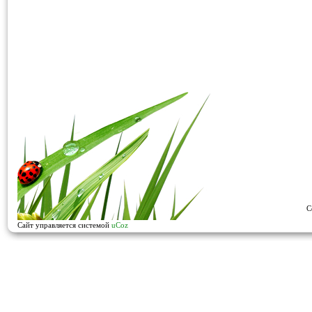
C
Сайт управляется системой
uCoz