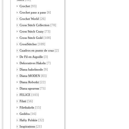
Crochet
[93]
Crochet paso a paso
[6]
Crochet World
[26]
Cross Stitch Collection
[78]
Cross Stitch Crazy
[73]
Cross Stitch Gold
[108]
CrossStitcher
[109]
Cuadros en punto de cruz
[2]
De Fil en Aiguille
[3]
Dekoratives Hakeln
[7]
Diana hakelmode
[9]
Diana MODEN
[83]
Diana Robotki
[22]
Diana креатив
[75]
FELICE
[103]
Filati
[56]
Filethakeln
[15]
Gedifra
[16]
Hafty Polskie
[32]
Inspirations
[21]