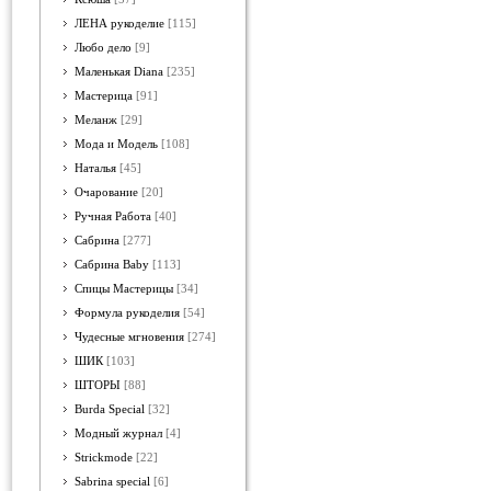
ЛЕНА рукоделие
[115]
Любо дело
[9]
Маленькая Diana
[235]
Мастерица
[91]
Меланж
[29]
Мода и Модель
[108]
Наталья
[45]
Очарование
[20]
Ручная Работа
[40]
Сабрина
[277]
Сабрина Baby
[113]
Спицы Мастерицы
[34]
Формула рукоделия
[54]
Чудесные мгновения
[274]
ШИК
[103]
ШТОРЫ
[88]
Burda Special
[32]
Модный журнал
[4]
Strickmode
[22]
Sabrina special
[6]