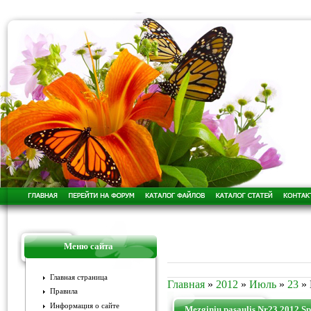
Меню сайта
Главная страница
Главная
»
2012
»
Июль
»
23
» 
Правила
Информация о сайте
Mezginiu pasaulis Nr23 2012 Sp