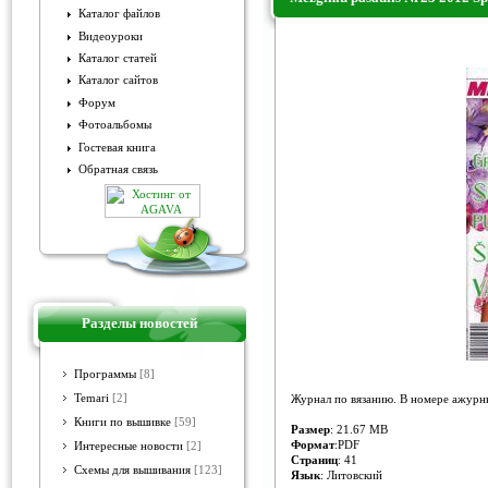
Каталог файлов
Видеоуроки
Mezginiu pasaulis Nr23 2012 Sp
Каталог статей
Каталог сайтов
Форум
Фотоальбомы
Гостевая книга
Обратная связь
Разделы новостей
Программы
[8]
Temari
[2]
Журнал по вязанию. В номере ажурны
Книги по вышивке
[59]
Размер
: 21.67 MB
Формат
:PDF
Интересные новости
[2]
Страниц
: 41
Схемы для вышивания
[123]
Язык
: Литовский