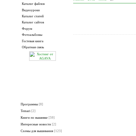
Каталог файлов
Видеоуроки
Каталог статей
Каталог сайтов
Форум
Фотоальбомы
Гостевая книга
Шитье и крой № 8 2012
Обратная связь
Разделы новостей
Программы
[8]
Temari
[2]
Книги по вышивке
[59]
Интересные новости
[2]
Схемы для вышивания
[123]