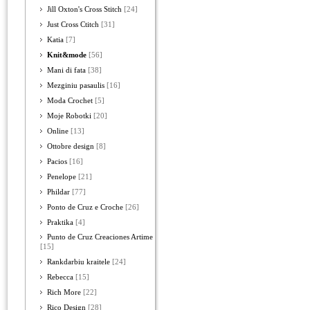
Jill Oxton's Cross Stitch
[24]
Just Cross Ctitch
[31]
Katia
[7]
Knit&mode
[56]
Mani di fata
[38]
Mezginiu pasaulis
[16]
Moda Crochet
[5]
Moje Robotki
[20]
Online
[13]
Ottobre design
[8]
Pacios
[16]
Penelope
[21]
Phildar
[77]
Ponto de Cruz e Croche
[26]
Praktika
[4]
Punto de Cruz Creaciones Artime
[15]
Rankdarbiu kraitele
[24]
Rebecca
[15]
Rich More
[22]
Rico Design
[28]