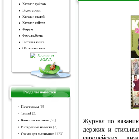
Каталог файлов
Видеоуроки
Knit & Mode № 4 2012
Каталог статей
Каталог сайтов
Форум
Фотоальбомы
Гостевая книга
Обратная связь
Разделы новостей
Программы
[8]
Temari
[2]
Журнал по вязани
Книги по вышивке
[59]
Интересные новости
[2]
дерзких и стильны
Схемы для вышивания
[123]
европейских диз