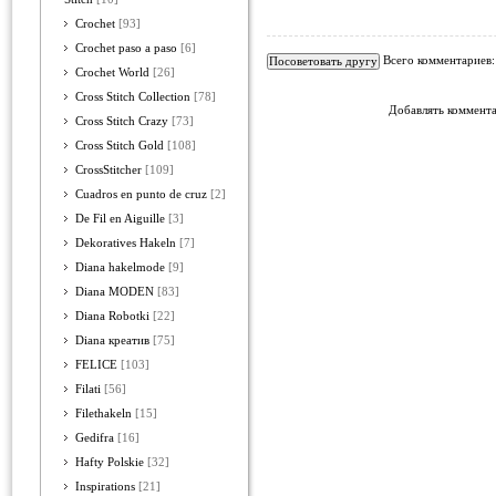
Crochet
[93]
Crochet paso a paso
[6]
Всего комментариев
Crochet World
[26]
Cross Stitch Collection
[78]
Добавлять коммента
Cross Stitch Crazy
[73]
Cross Stitch Gold
[108]
CrossStitcher
[109]
Cuadros en punto de cruz
[2]
De Fil en Aiguille
[3]
Dekoratives Hakeln
[7]
Diana hakelmode
[9]
Diana MODEN
[83]
Diana Robotki
[22]
Diana креатив
[75]
FELICE
[103]
Filati
[56]
Filethakeln
[15]
Gedifra
[16]
Hafty Polskie
[32]
Inspirations
[21]