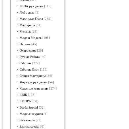
ЛЕНА рукоделие
[115]
Любо дело
[9]
Маленькая Diana
[235]
Мастерица
[91]
Меланж
[29]
Мода и Модель
[108]
Наталья
[45]
Очарование
[20]
Ручная Работа
[40]
Сабрина
[277]
Сабрина Baby
[113]
Спицы Мастерицы
[34]
Формула рукоделия
[54]
Чудесные мгновения
[274]
ШИК
[103]
ШТОРЫ
[88]
Burda Special
[32]
Модный журнал
[4]
Strickmode
[22]
Sabrina special
[6]