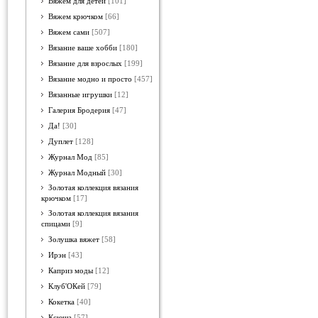
Вяжем для детей
[101]
Вяжем крючком
[66]
Вяжем сами
[507]
Вязание ваше хобби
[180]
Вязание для взрослых
[199]
Вязание модно и просто
[457]
Вязанные игрушки
[12]
Галерия Бродерия
[47]
Да!
[30]
Дуплет
[128]
Журнал Мод
[85]
Журнал Модный
[30]
Золотая коллекция вязания
крючком
[17]
Золотая коллекция вязания
спицами
[9]
Золушка вяжет
[58]
Ирэн
[43]
Каприз моды
[12]
Клуб'ОКей
[79]
Кокетка
[40]
Ксюша
[57]