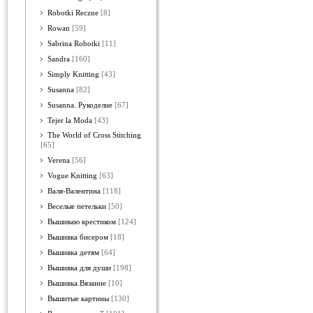
Robotki Reczne
[8]
Rowan
[59]
Sabrina Robotki
[11]
Sandra
[160]
Simply Knitting
[43]
Susanna
[82]
Susanna. Рукоделие
[67]
Tejer la Moda
[43]
The World of Cross Stitching
[65]
Verena
[56]
Vogue Knitting
[63]
Валя-Валентина
[118]
Веселые петельки
[50]
Вышиваю крестиком
[124]
Вышивка бисером
[18]
Вышивка детям
[64]
Вышивка для души
[198]
Вышивка.Вязание
[10]
Вышитые картины
[130]