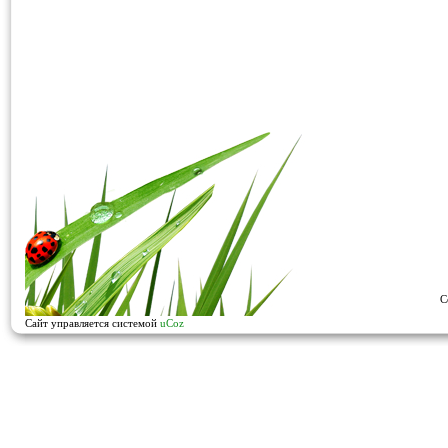
C
Сайт управляется системой
uCoz