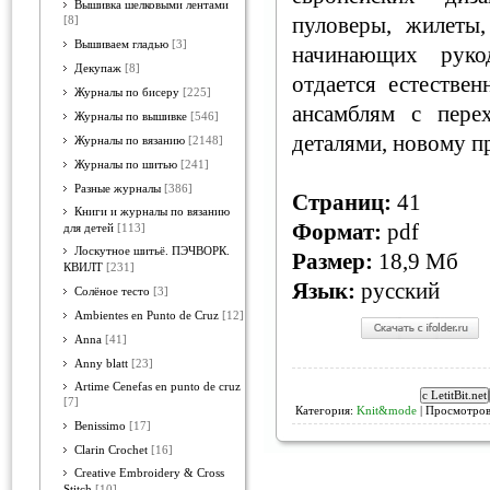
Вышивка шелковыми лентами
пуловеры, жилеты,
[8]
Вышиваем гладью
[3]
начинающих руко
Декупаж
[8]
отдается естестве
Журналы по бисеру
[225]
ансамблям с пере
Журналы по вышивке
[546]
деталями, новому п
Журналы по вязанию
[2148]
Журналы по шитью
[241]
Разные журналы
[386]
Страниц:
41
Книги и журналы по вязанию
Формат:
pdf
для детей
[113]
Лоскутное шитьё. ПЭЧВОРК.
Размер:
18,9 Мб
КВИЛТ
[231]
Язык:
русский
Солёное тесто
[3]
Ambientes en Punto de Cruz
[12]
Anna
[41]
Anny blatt
[23]
Artime Cenefas en punto de cruz
[7]
Категория:
Knit&mode
| Просмотров
Benissimo
[17]
Clarin Crochet
[16]
Creative Embroidery & Cross
Stitch
[10]