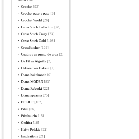
Crochet
[93]
Crochet paso a paso
[6]
Crochet World
[26]
Cross Stitch Collection
[78]
Cross Stitch Crazy
[73]
Cross Stitch Gold
[108]
CrossStitcher
[109]
Cuadros en punto de cruz
[2]
De Fil en Aiguille
[3]
Dekoratives Hakeln
[7]
Diana hakelmode
[9]
Diana MODEN
[83]
Diana Robotki
[22]
Diana креатив
[75]
FELICE
[103]
Filati
[56]
Filethakeln
[15]
Gedifra
[16]
Hafty Polskie
[32]
Inspirations
[21]