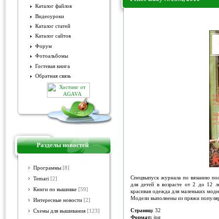
Каталог файлов
Видеоуроки
Felice Baby №13М, 2010
Каталог статей
Каталог сайтов
Форум
Фотоальбомы
Гостевая книга
Обратная связь
Разделы новостей
Программы
[8]
Спецвыпуск журнала по вязанию по
Temari
[2]
для детей в возрасте от 2 до 12 л
Книги по вышивке
[59]
красивая одежда для маленьких модн
Модели выполнены из пряжи популяр
Интересные новости
[2]
Страниц:
32
Схемы для вышивания
[123]
Формат:
jpg