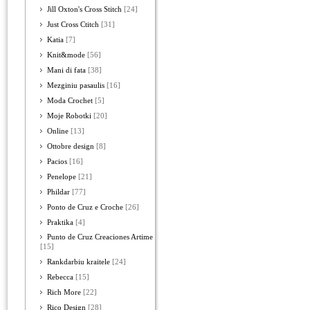
Jill Oxton's Cross Stitch
[24]
Just Cross Ctitch
[31]
Katia
[7]
Knit&mode
[56]
Mani di fata
[38]
Mezginiu pasaulis
[16]
Moda Crochet
[5]
Moje Robotki
[20]
Online
[13]
Ottobre design
[8]
Pacios
[16]
Penelope
[21]
Phildar
[77]
Ponto de Cruz e Croche
[26]
Praktika
[4]
Punto de Cruz Creaciones Artime
[15]
Rankdarbiu kraitele
[24]
Rebecca
[15]
Rich More
[22]
Rico Design
[28]