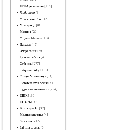
ЛЕНА рукоделие
[115]
Любо дело
[9]
Маленькая Diana
[235]
Мастерица
[91]
Меланж
[29]
Мода и Модель
[108]
Наталья
[45]
Очарование
[20]
Ручная Работа
[40]
Сабрина
[277]
Сабрина Baby
[113]
Спицы Мастерицы
[34]
Формула рукоделия
[54]
Чудесные мгновения
[274]
ШИК
[103]
ШТОРЫ
[88]
Burda Special
[32]
Модный журнал
[4]
Strickmode
[22]
Sabrina special
[6]