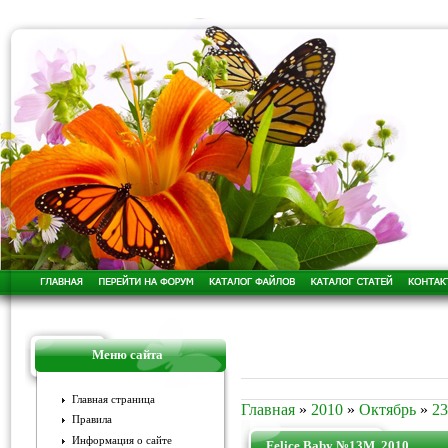
Меню сайта
Главная страница
Главная
»
2010
»
Октябрь
»
23
Правила
Информация о сайте
Felice Baby №13М, 2010