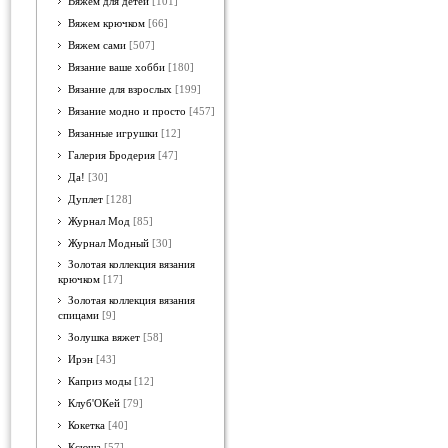
Вяжем для детей
[101]
Вяжем крючком
[66]
Вяжем сами
[507]
Вязание ваше хобби
[180]
Вязание для взрослых
[199]
Вязание модно и просто
[457]
Вязанные игрушки
[12]
Галерия Бродерия
[47]
Да!
[30]
Дуплет
[128]
Журнал Мод
[85]
Журнал Модный
[30]
Золотая коллекция вязания
крючком
[17]
Золотая коллекция вязания
спицами
[9]
Золушка вяжет
[58]
Ирэн
[43]
Каприз моды
[12]
Клуб'ОКей
[79]
Кокетка
[40]
Ксюша
[57]