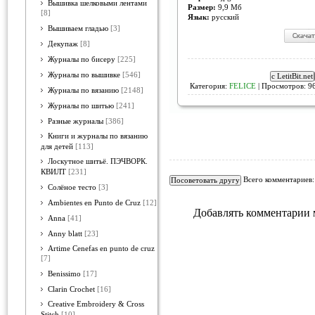
Вышивка шелковыми лентами
Размер:
9,9 Мб
[8]
Язык:
русский
Вышиваем гладью
[3]
Декупаж
[8]
Журналы по бисеру
[225]
Журналы по вышивке
[546]
Категория:
FELICE
| Просмотров: 96
Журналы по вязанию
[2148]
Журналы по шитью
[241]
Разные журналы
[386]
Книги и журналы по вязанию
для детей
[113]
Лоскутное шитьё. ПЭЧВОРК.
КВИЛТ
[231]
Всего комментариев
Солёное тесто
[3]
Ambientes en Punto de Cruz
[12]
Добавлять комментарии 
Anna
[41]
Anny blatt
[23]
Artime Cenefas en punto de cruz
[7]
Benissimo
[17]
Clarin Crochet
[16]
Creative Embroidery & Cross
Stitch
[10]