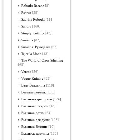
Robotki Reczne
[8]
Rowan
[59]
Sabrina Robotki
[11]
Sandra
[160]
Simply Knitting
[43]
Susanna
[82]
Susanna. Рукоделие
[67]
Tejer la Moda
[43]
The World of Cross Stitching
[65]
Verena
[56]
Vogue Knitting
[63]
Валя-Валентина
[118]
Веселые петельки
[50]
Вышиваю крестиком
[124]
Вышивка бисером
[18]
Вышивка детям
[64]
Вышивка для души
[198]
Вышивка.Вязание
[10]
Вышитые картины
[130]