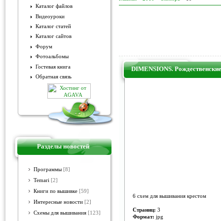
Каталог файлов
Видеоуроки
Каталог статей
Каталог сайтов
Форум
Фотоальбомы
Гостевая книга
DIMENSIONS. Рождественские
Обратная связь
Разделы новостей
Программы
[8]
Temari
[2]
Книги по вышивке
[59]
6 схем для вышивания крестом
Интересные новости
[2]
Страниц:
3
Схемы для вышивания
[123]
Формат:
jpg