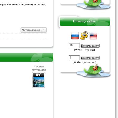
беры, шиповник, подсолнухи, ясень,
Помощь сайту
(WMR - рублей)
(WMZ - долларов)