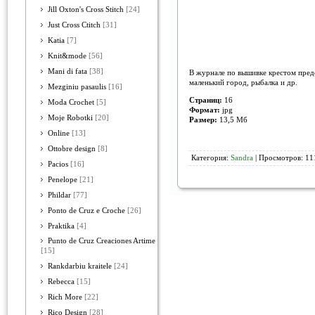
Jill Oxton's Cross Stitch
[24]
Just Cross Ctitch
[31]
Katia
[7]
Knit&mode
[56]
Mani di fata
[38]
В журнале по вышивке крестом предс
маленький город, рыбалка и др.
Mezginiu pasaulis
[16]
Страниц:
16
Moda Crochet
[5]
Формат:
jpg
Moje Robotki
[20]
Размер:
13,5 Мб
Online
[13]
Ottobre design
[8]
Категория:
Sandra
| Просмотров: 11
Pacios
[16]
Penelope
[21]
Phildar
[77]
Ponto de Cruz e Croche
[26]
Praktika
[4]
Punto de Cruz Creaciones Artime
[15]
Rankdarbiu kraitele
[24]
Rebecca
[15]
Rich More
[22]
Rico Design
[28]