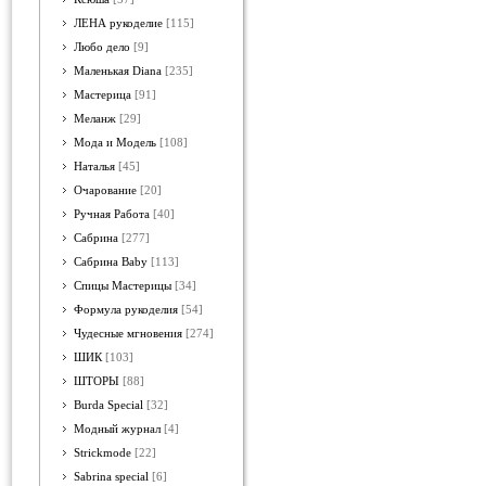
ЛЕНА рукоделие
[115]
Любо дело
[9]
Маленькая Diana
[235]
Мастерица
[91]
Меланж
[29]
Мода и Модель
[108]
Наталья
[45]
Очарование
[20]
Ручная Работа
[40]
Сабрина
[277]
Сабрина Baby
[113]
Спицы Мастерицы
[34]
Формула рукоделия
[54]
Чудесные мгновения
[274]
ШИК
[103]
ШТОРЫ
[88]
Burda Special
[32]
Модный журнал
[4]
Strickmode
[22]
Sabrina special
[6]