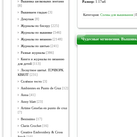
Вышивка шелковыми лентами
Размер:
1.17мб
[8]
Вышиваем гладью
[3]
Категория:
Схемы для вышивания
| 
Декупаж
[8]
Журналы по бисеру
[225]
Журналы по вышивке
[546]
Чудесные мгновения. Вышивка
Журналы по вязанию
[2148]
Журналы по шитью
[241]
Разные журналы
[386]
Книги и журналы по вязанию
для детей
[113]
Лоскутное шитьё. ПЭЧВОРК.
КВИЛТ
[231]
Солёное тесто
[3]
Ambientes en Punto de Cruz
[12]
Anna
[41]
Anny blatt
[23]
Artime Cenefas en punto de cruz
[7]
Benissimo
[17]
Clarin Crochet
[16]
Creative Embroidery & Cross
Stitch
[10]