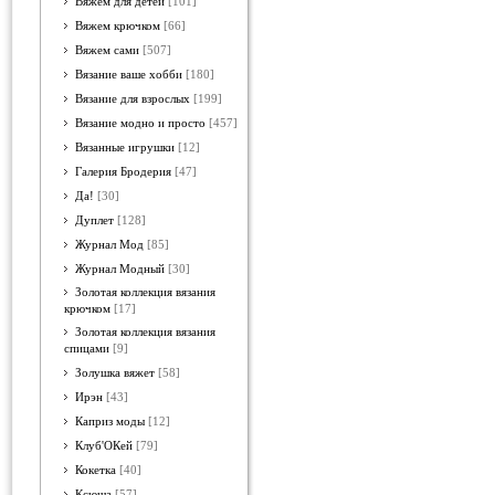
Вяжем для детей
[101]
Вяжем крючком
[66]
Вяжем сами
[507]
Вязание ваше хобби
[180]
Вязание для взрослых
[199]
Вязание модно и просто
[457]
Вязанные игрушки
[12]
Галерия Бродерия
[47]
Да!
[30]
Дуплет
[128]
Журнал Мод
[85]
Журнал Модный
[30]
Золотая коллекция вязания
крючком
[17]
Золотая коллекция вязания
спицами
[9]
Золушка вяжет
[58]
Ирэн
[43]
Каприз моды
[12]
Клуб'ОКей
[79]
Кокетка
[40]
Ксюша
[57]