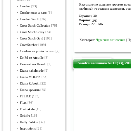
В журнале по вышивке крестом пред
Crochet
[93]
клубника), городские зарисовки, ос
Crochet paso a paso
[6]
Страниц:
30
Crochet World
[26]
Формат:
jpg
Размер:
22,5 Мб
Cross Stitch Collection
[78]
Cross Stitch Crazy
[73]
Cross Stitch Gold
[108]
Категория:
Чудесные мгновения
| П
CrossStitcher
[109]
Cuadros en punto de cruz
[2]
De Fil en Aiguille
[3]
Sandra вышивка № 10(33), 20
Dekoratives Hakeln
[7]
Diana hakelmode
[9]
Diana MODEN
[83]
Diana Robotki
[22]
Diana креатив
[75]
FELICE
[103]
Filati
[56]
Filethakeln
[15]
Gedifra
[16]
Hafty Polskie
[32]
Inspirations
[21]