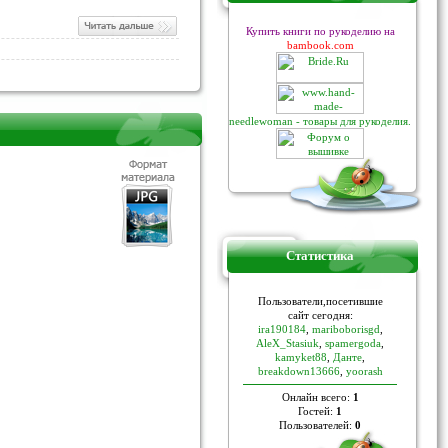
Купить книги по рукоделию на
bambook.com
needlewoman - товары для рукоделия.
Статистика
Пoльзoвaтели,пoceтившие
caйт ceгoдня:
ira190184
,
mariboborisgd
,
AleX_Stasiuk
,
spamergoda
,
kamyket88
,
Данте
,
breakdown13666
,
yoorash
Онлайн всего:
1
Гостей:
1
Пользователей:
0