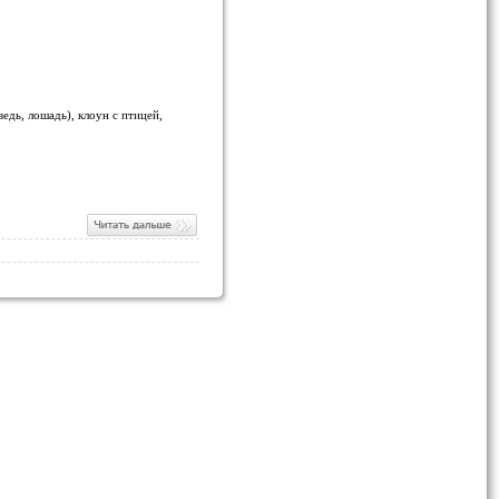
едь, лошадь), клоун с птицей,