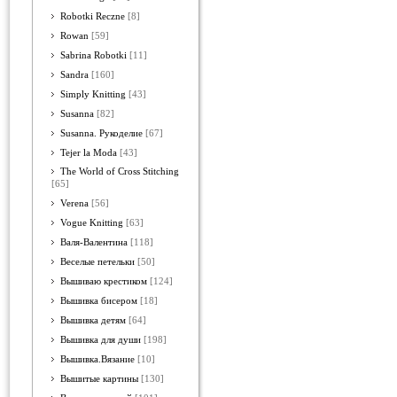
Robotki Reczne
[8]
Rowan
[59]
Sabrina Robotki
[11]
Sandra
[160]
Simply Knitting
[43]
Susanna
[82]
Susanna. Рукоделие
[67]
Tejer la Moda
[43]
The World of Cross Stitching
[65]
Verena
[56]
Vogue Knitting
[63]
Валя-Валентина
[118]
Веселые петельки
[50]
Вышиваю крестиком
[124]
Вышивка бисером
[18]
Вышивка детям
[64]
Вышивка для души
[198]
Вышивка.Вязание
[10]
Вышитые картины
[130]