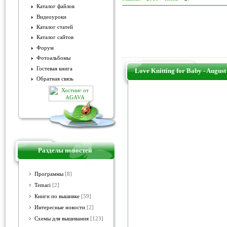
Каталог файлов
Видеоуроки
Каталог статей
Каталог сайтов
Форум
Фотоальбомы
Гостевая книга
Love Knitting for Baby - August
Обратная связь
Разделы новостей
Программы
[8]
Temari
[2]
Книги по вышивке
[59]
Интересные новости
[2]
Схемы для вышивания
[123]