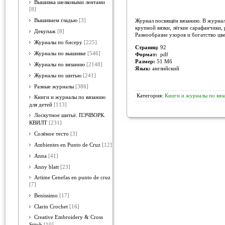
Вышивка шелковыми лентами
[8]
Вышиваем гладью
[3]
Журнал посвящён вязанию. В журнал
крупной вязки, лёгкие сарафанчики,
Декупаж
[8]
Разнообразие узоров и богатство ц
Журналы по бисеру
[225]
Страниц:
92
Журналы по вышивке
[546]
Формат:
pdf
Размер:
51 Мб
Журналы по вязанию
[2148]
Язык:
английский
Журналы по шитью
[241]
Разные журналы
[386]
Категория:
Книги и журналы по вяз
Книги и журналы по вязанию
для детей
[113]
Лоскутное шитьё. ПЭЧВОРК.
КВИЛТ
[231]
Солёное тесто
[3]
Ambientes en Punto de Cruz
[12]
Anna
[41]
Anny blatt
[23]
Artime Cenefas en punto de cruz
[7]
Benissimo
[17]
Clarin Crochet
[16]
Creative Embroidery & Cross
Stitch
[10]