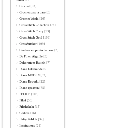
Crochet
[93]
Crochet paso a paso
[6]
Crochet World
[26]
Cross Stitch Collection
[78]
Cross Stitch Crazy
[73]
Cross Stitch Gold
[108]
CrossStitcher
[109]
Cuadros en punto de cruz
[2]
De Fil en Aiguille
[3]
Dekoratives Hakeln
[7]
Diana hakelmode
[9]
Diana MODEN
[83]
Diana Robotki
[22]
Diana креатив
[75]
FELICE
[103]
Filati
[56]
Filethakeln
[15]
Gedifra
[16]
Hafty Polskie
[32]
Inspirations
[21]