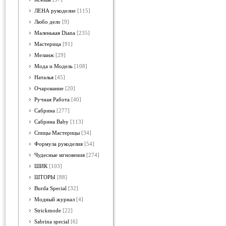
ЛЕНА рукоделие
[115]
Любо дело
[9]
Маленькая Diana
[235]
Мастерица
[91]
Меланж
[29]
Мода и Модель
[108]
Наталья
[45]
Очарование
[20]
Ручная Работа
[40]
Сабрина
[277]
Сабрина Baby
[113]
Спицы Мастерицы
[34]
Формула рукоделия
[54]
Чудесные мгновения
[274]
ШИК
[103]
ШТОРЫ
[88]
Burda Special
[32]
Модный журнал
[4]
Strickmode
[22]
Sabrina special
[6]