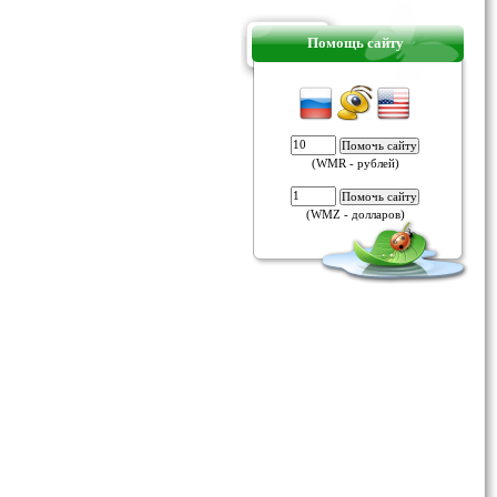
Помощь сайту
(WMR - рублей)
(WMZ - долларов)