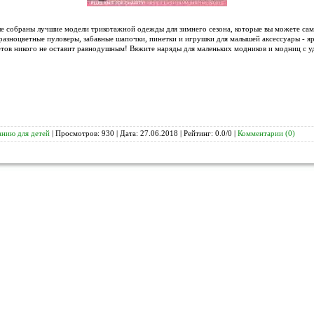
е собраны лучшие модели трикотажной одежды для зимнего сезона, которые вы можете сами
 разноцветные пуловеры, забавные шапочки, пинетки и игрушки для малышей аксессуары - яр
ветов никого не оставит равнодушным! Вяжите наряды для маленьких модников и модниц с 
анию для детей
| Просмотров: 930 | Дата:
27.06.2018
| Рейтинг: 0.0/0 |
Комментарии (0)