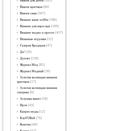
Вяжем для детей
[101]
Вяжем крючком
[66]
Вяжем сами
[507]
Вязание ваше хобби
[180]
Вязание для взрослых
[199]
Вязание модно и просто
[457]
Вязанные игрушки
[12]
Галерия Бродерия
[47]
Да!
[30]
Дуплет
[128]
Журнал Мод
[85]
Журнал Модный
[30]
Золотая коллекция вязания
крючком
[17]
Золотая коллекция вязания
спицами
[9]
Золушка вяжет
[58]
Ирэн
[43]
Каприз моды
[12]
Клуб'ОКей
[79]
Кокетка
[40]
Ксюша
[57]