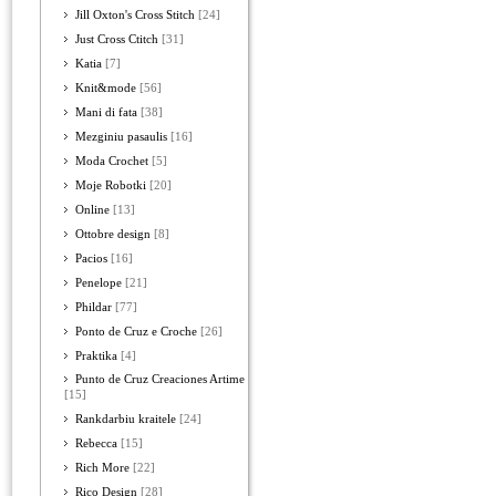
Jill Oxton's Cross Stitch
[24]
Just Cross Ctitch
[31]
Katia
[7]
Knit&mode
[56]
Mani di fata
[38]
Mezginiu pasaulis
[16]
Moda Crochet
[5]
Moje Robotki
[20]
Online
[13]
Ottobre design
[8]
Pacios
[16]
Penelope
[21]
Phildar
[77]
Ponto de Cruz e Croche
[26]
Praktika
[4]
Punto de Cruz Creaciones Artime
[15]
Rankdarbiu kraitele
[24]
Rebecca
[15]
Rich More
[22]
Rico Design
[28]