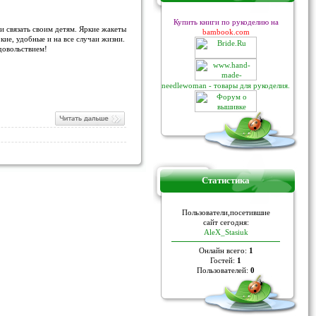
Купить книги по рукоделию на
 связать своим детям. Яркие жакеты
bambook.com
кие, удобные и на все случаи жизни.
удовольствием!
needlewoman - товары для рукоделия.
Статистика
Пoльзoвaтели,пoceтившие
caйт ceгoдня:
AleX_Stasiuk
Онлайн всего:
1
Гостей:
1
Пользователей:
0