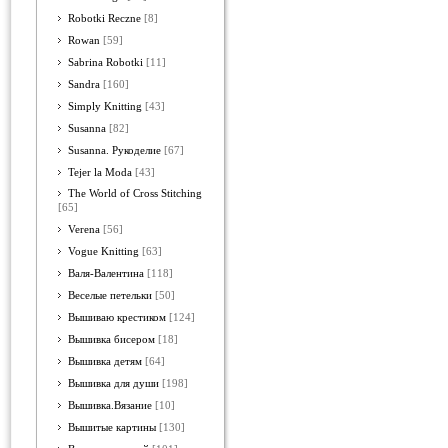
Robotki Reczne
[8]
Rowan
[59]
Sabrina Robotki
[11]
Sandra
[160]
Simply Knitting
[43]
Susanna
[82]
Susanna. Рукоделие
[67]
Tejer la Moda
[43]
The World of Cross Stitching
[65]
Verena
[56]
Vogue Knitting
[63]
Валя-Валентина
[118]
Веселые петельки
[50]
Вышиваю крестиком
[124]
Вышивка бисером
[18]
Вышивка детям
[64]
Вышивка для души
[198]
Вышивка.Вязание
[10]
Вышитые картины
[130]