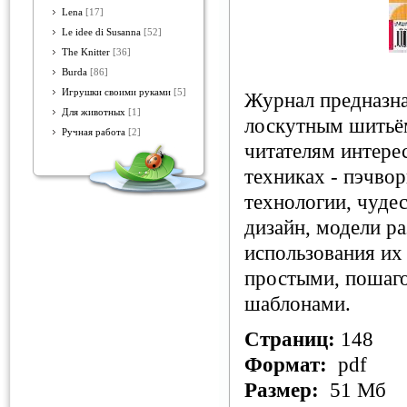
Lena
[17]
Le idee di Susanna
[52]
The Knitter
[36]
Burda
[86]
Игрушки своими руками
[5]
Журнал предназнач
Для животных
[1]
лоскутным шитьём
Ручная работа
[2]
читателям интере
техниках - пэчвор
технологии, чуде
дизайн, модели р
использования их
простыми, пошаго
шаблонами.
Страниц:
148
Формат:
pdf
Размер:
51 Мб