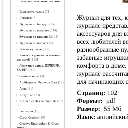
Вышивка шелковыми лентами
[8]
Вышиваем гладью
[3]
Журнал для тех, к
Декупаж
[8]
журнале представ
Журналы по бисеру
[225]
Журналы по вышивке
[546]
аксессуаров для 
Журналы по вязанию
[2148]
всех любителей вя
Журналы по шитью
[241]
разнообразные пу
Разные журналы
[386]
Книги и журналы по вязанию
забавные игрушки
для детей
[113]
комфорта в доме.
Лоскутное шитьё. ПЭЧВОРК.
КВИЛТ
[231]
журнале рассчита
Солёное тесто
[3]
для начинающих 
Ambientes en Punto de Cruz
[12]
Anna
[41]
Страниц:
102
Anny blatt
[23]
Формат:
pdf
Artime Cenefas en punto de cruz
[7]
Размер:
55 Мб
Benissimo
[17]
Язык:
английски
Clarin Crochet
[16]
Creative Embroidery & Cross
Stitch
[10]