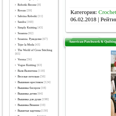
Robotki Reczne
[8]
Категория:
Croche
Rowan
[59]
Sabrina Robotki
[11]
06.02.2018
| Рейтин
Sandra
[160]
Simply Knitting
[43]
Susanna
[82]
Susanna. Рукоделие
[67]
American Patchwork & Quiltin
Tejer la Moda
[43]
The World of Cross Stitching
[65]
Verena
[56]
Vogue Knitting
[63]
Валя-Валентина
[118]
Веселые петельки
[50]
Вышиваю крестиком
[124]
Вышивка бисером
[18]
Вышивка детям
[64]
Вышивка для души
[198]
Вышивка.Вязание
[10]
Вышитые картины
[130]