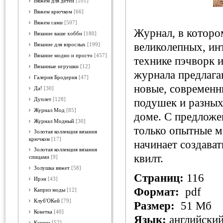
Вяжем для детей
[101]
Вяжем крючком
[66]
Вяжем сами
[507]
Журнал, в которо
Вязание ваше хобби
[180]
великолепных, ин
Вязание для взрослых
[199]
Вязание модно и просто
[457]
технике пэчворк 
Вязанные игрушки
[12]
журнала предлага
Галерия Бродерия
[47]
новые, современн
Да!
[30]
Дуплет
[128]
подушек и разных
Журнал Мод
[85]
доме. С предложе
Журнал Модный
[30]
только опытные ма
Золотая коллекция вязания
крючком
[17]
начинает создават
Золотая коллекция вязания
квилт.
спицами
[9]
Золушка вяжет
[58]
Страниц:
116
Ирэн
[43]
Формат:
pdf
Каприз моды
[12]
Клуб'ОКей
[79]
Размер:
51 Мб
Кокетка
[40]
Язык:
английски
Ксюша
[57]