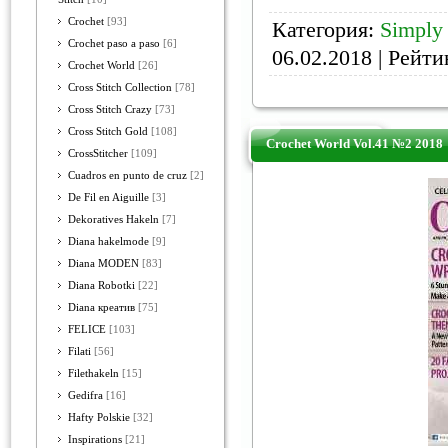
Crochet
[93]
Категория:
Simply 
Crochet paso a paso
[6]
06.02.2018
| Рейтин
Crochet World
[26]
Cross Stitch Collection
[78]
Cross Stitch Crazy
[73]
Cross Stitch Gold
[108]
Crochet World Vol.41 №2 2018
CrossStitcher
[109]
Cuadros en punto de cruz
[2]
De Fil en Aiguille
[3]
Dekoratives Hakeln
[7]
Diana hakelmode
[9]
Diana MODEN
[83]
Diana Robotki
[22]
Diana креатив
[75]
FELICE
[103]
Filati
[56]
Filethakeln
[15]
Gedifra
[16]
Hafty Polskie
[32]
Inspirations
[21]