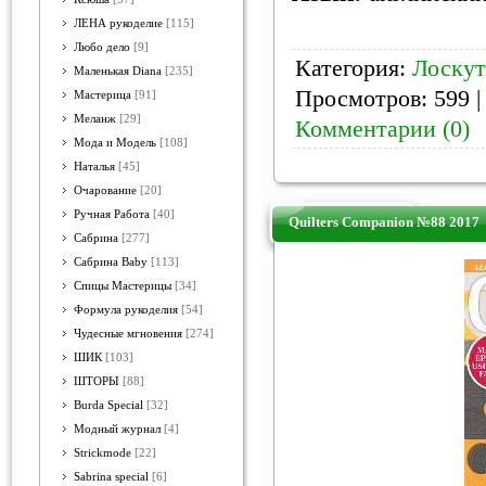
ЛЕНА рукоделие
[115]
Любо дело
[9]
Категория:
Лоску
Маленькая Diana
[235]
Просмотров: 599 |
Мастерица
[91]
Меланж
[29]
Комментарии (0)
Мода и Модель
[108]
Наталья
[45]
Очарование
[20]
Ручная Работа
[40]
Quilters Companion №88 2017
Сабрина
[277]
Сабрина Baby
[113]
Спицы Мастерицы
[34]
Формула рукоделия
[54]
Чудесные мгновения
[274]
ШИК
[103]
ШТОРЫ
[88]
Burda Special
[32]
Модный журнал
[4]
Strickmode
[22]
Sabrina special
[6]