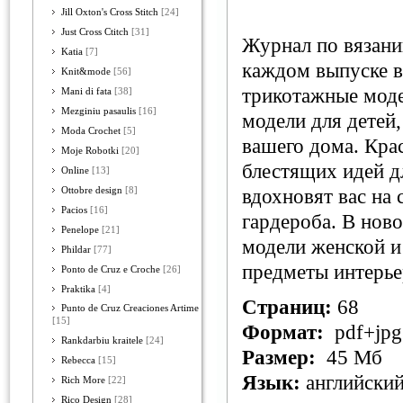
Jill Oxton's Cross Stitch
[24]
Just Cross Ctitch
[31]
Журнал по вязани
Katia
[7]
каждом выпуске в
Knit&mode
[56]
трикотажные моде
Mani di fata
[38]
Mezginiu pasaulis
[16]
модели для детей,
Moda Crochet
[5]
вашего дома. Кра
Moje Robotki
[20]
блестящих идей д
Online
[13]
Ottobre design
[8]
вдохновят вас на
Pacios
[16]
гардероба. В нов
Penelope
[21]
модели женской и
Phildar
[77]
предметы интерье
Ponto de Cruz e Croche
[26]
Praktika
[4]
Страниц:
68
Punto de Cruz Creaciones Artime
[15]
Формат:
pdf+jpg
Rankdarbiu kraitele
[24]
Размер:
45 Мб
Rebecca
[15]
Язык:
английски
Rich More
[22]
Rico Design
[28]