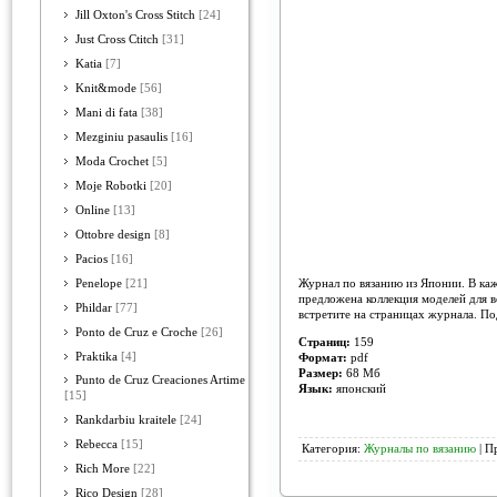
Jill Oxton's Cross Stitch
[24]
Just Cross Ctitch
[31]
Katia
[7]
Knit&mode
[56]
Mani di fata
[38]
Mezginiu pasaulis
[16]
Moda Crochet
[5]
Moje Robotki
[20]
Online
[13]
Ottobre design
[8]
Pacios
[16]
Журнал по вязанию из Японии. В ка
Penelope
[21]
предложена коллекция моделей для 
Phildar
[77]
встретите на страницах журнала. П
Ponto de Cruz e Croche
[26]
Страниц:
159
Praktika
[4]
Формат:
pdf
Размер:
68 Мб
Punto de Cruz Creaciones Artime
Язык:
японский
[15]
Rankdarbiu kraitele
[24]
Rebecca
[15]
Категория:
Журналы по вязанию
| П
Rich More
[22]
Rico Design
[28]