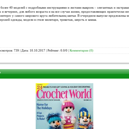
более 40 моделей с подробными инструкциями и листами выкроек – элегантных и экстраваг
 и вечерних, для любого возраста и на все случаи жизни, предоставляющих практически н
 интерес у самого широкого круга любительниц шитья. В очередном выпуске предложены м
верхней одежды, модели в стиле милитари, трикотаж, шерсть и замша.
смотров: 739 | Дата:
10.10.2017
| Рейтинг: 0.0/0 |
Комментарии (0)
7