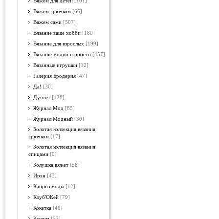
Вяжем для детей
[101]
Вяжем крючком
[66]
Вяжем сами
[507]
Вязание ваше хобби
[180]
Вязание для взрослых
[199]
Вязание модно и просто
[457]
Вязанные игрушки
[12]
Галерия Бродерия
[47]
Да!
[30]
Дуплет
[128]
Журнал Мод
[85]
Журнал Модный
[30]
Золотая коллекция вязания
крючком
[17]
Золотая коллекция вязания
спицами
[9]
Золушка вяжет
[58]
Ирэн
[43]
Каприз моды
[12]
Клуб'ОКей
[79]
Кокетка
[40]
Ксюша
[57]