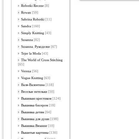
Robotki Reczne
[8]
Rowan
[59]
Sabrina Robotki
[11]
Sandra
[160]
Simply Knitting
[43]
Susanna
[82]
Susanna. Рукоделие
[67]
Tejer la Moda
[43]
The World of Cross Stitching
[65]
Verena
[56]
Vogue Knitting
[63]
Валя-Валентина
[118]
Веселые петельки
[50]
Вышиваю крестиком
[124]
Вышивка бисером
[18]
Вышивка детям
[64]
Вышивка для души
[198]
Вышивка.Вязание
[10]
Вышитые картины
[130]