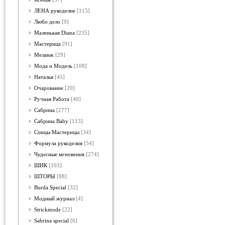
ЛЕНА рукоделие
[115]
Любо дело
[9]
Маленькая Diana
[235]
Мастерица
[91]
Меланж
[29]
Мода и Модель
[108]
Наталья
[45]
Очарование
[20]
Ручная Работа
[40]
Сабрина
[277]
Сабрина Baby
[113]
Спицы Мастерицы
[34]
Формула рукоделия
[54]
Чудесные мгновения
[274]
ШИК
[103]
ШТОРЫ
[88]
Burda Special
[32]
Модный журнал
[4]
Strickmode
[22]
Sabrina special
[6]