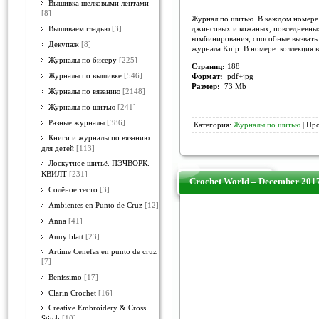
Вышивка шелковыми лентами
[8]
Журнал по шитью. В каждом номере 
джинсовых и кожаных, повседневных
Вышиваем гладью
[3]
комбинирования, способные вызвать
Декупаж
[8]
журнала Knip. В номере: коллекция 
Журналы по бисеру
[225]
Страниц:
188
Журналы по вышивке
[546]
Формат:
pdf+jpg
Размер:
73 Mb
Журналы по вязанию
[2148]
Журналы по шитью
[241]
Разные журналы
[386]
Категория:
Журналы по шитью
| Про
Книги и журналы по вязанию
для детей
[113]
Лоскутное шитьё. ПЭЧВОРК.
КВИЛТ
[231]
Crochet World – December 201
Солёное тесто
[3]
Ambientes en Punto de Cruz
[12]
Anna
[41]
Anny blatt
[23]
Artime Cenefas en punto de cruz
[7]
Benissimo
[17]
Clarin Crochet
[16]
Creative Embroidery & Cross
Stitch
[10]