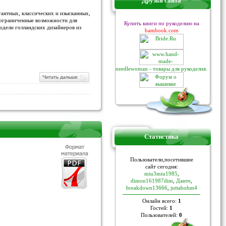
Друзья сайта
антных, классических и изысканных,
еограниченные возможности для
Купить книги по рукоделию на
одели голландских дизайнеров из
bambook.com
needlewoman - товары для рукоделия.
Статистика
Пoльзoвaтели,пoceтившие
caйт ceгoдня:
miu3miu1985
,
dimon161987dim
,
Данте
,
breakdown13666
,
juttabohm4
Онлайн всего:
1
Гостей:
1
Пользователей:
0