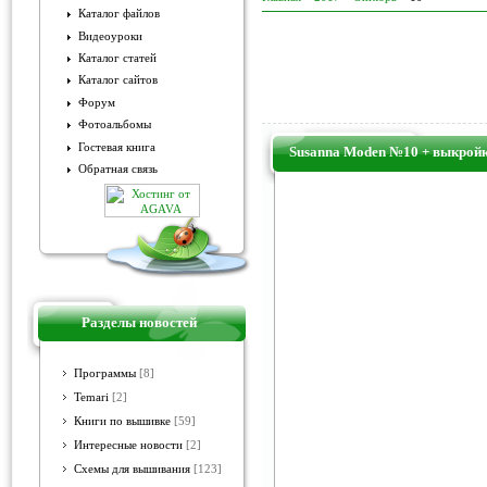
Каталог файлов
Видеоуроки
Каталог статей
Каталог сайтов
Форум
Фотоальбомы
Гостевая книга
Susanna Moden №10 + выкройк
Обратная связь
Разделы новостей
Программы
[8]
Temari
[2]
Книги по вышивке
[59]
Интересные новости
[2]
Схемы для вышивания
[123]