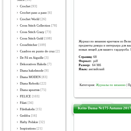
Crochet
[93]
Crochet paso a paso
[6]
Crochet World
[26]
Cross Stitch Collection
[78]
Cross Stitch Crazy
[73]
Cross Stitch Gold
[108]
Журнал по вязанию крючком из Вели
CrossStitcher
[109]
предметы декора и интерьера для ва
новых вещей для вашего гардероба. 
Cuadros en punto de cruz
[2]
Страниц:
68
De Fil en Aiguille
[3]
Формат:
pdf
Dekoratives Hakeln
[7]
Размер:
64 Мб
Язык:
английский
Diana hakelmode
[9]
Diana MODEN
[83]
Diana Robotki
[22]
Категория:
Журналы по вязанию
| П
Diana креатив
[75]
FELICE
[103]
Filati
[56]
Keito Dama №175 Autumn 201
Filethakeln
[15]
Gedifra
[16]
Hafty Polskie
[32]
Inspirations
[21]