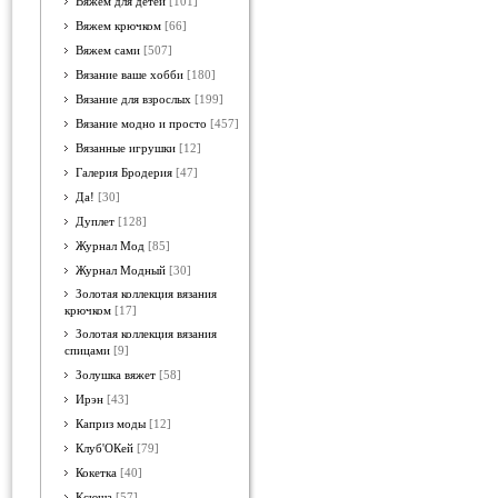
Вяжем для детей
[101]
Вяжем крючком
[66]
Вяжем сами
[507]
Вязание ваше хобби
[180]
Вязание для взрослых
[199]
Вязание модно и просто
[457]
Вязанные игрушки
[12]
Галерия Бродерия
[47]
Да!
[30]
Дуплет
[128]
Журнал Мод
[85]
Журнал Модный
[30]
Золотая коллекция вязания
крючком
[17]
Золотая коллекция вязания
спицами
[9]
Золушка вяжет
[58]
Ирэн
[43]
Каприз моды
[12]
Клуб'ОКей
[79]
Кокетка
[40]
Ксюша
[57]