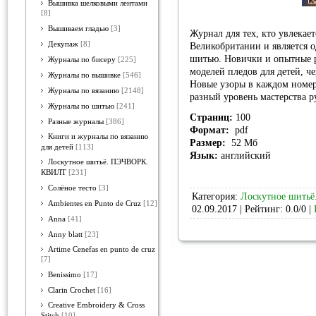
Вышивка шелковыми лентами
[8]
Вышиваем гладью
[3]
Журнал для тех, кто увлекае
Декупаж
[8]
Великобритании и является
шитью. Новички и опытные 
Журналы по бисеру
[225]
моделей пледов для детей, ч
Журналы по вышивке
[546]
Новые узоры в каждом номер
Журналы по вязанию
[2148]
разный уровень мастерства р
Журналы по шитью
[241]
Страниц:
100
Разные журналы
[386]
Формат:
pdf
Книги и журналы по вязанию
Размер:
52 Мб
для детей
[113]
Язык:
английский
Лоскутное шитьё. ПЭЧВОРК.
КВИЛТ
[231]
Солёное тесто
[3]
Категория:
Лоскутное шить
Ambientes en Punto de Cruz
[12]
02.09.2017
| Рейтинг: 0.0/0 |
Anna
[41]
Anny blatt
[23]
Artime Cenefas en punto de cruz
[7]
Benissimo
[17]
Clarin Crochet
[16]
Creative Embroidery & Cross
Stitch
[10]