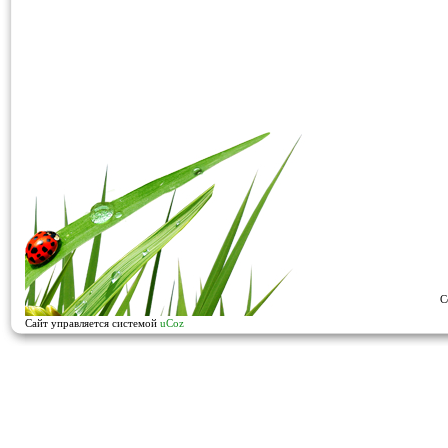
C
Сайт управляется системой
uCoz