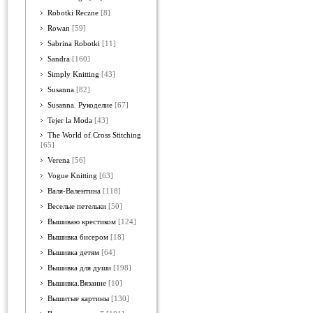
Robotki Reczne
[8]
Rowan
[59]
Sabrina Robotki
[11]
Sandra
[160]
Simply Knitting
[43]
Susanna
[82]
Susanna. Рукоделие
[67]
Tejer la Moda
[43]
The World of Cross Stitching
[65]
Verena
[56]
Vogue Knitting
[63]
Валя-Валентина
[118]
Веселые петельки
[50]
Вышиваю крестиком
[124]
Вышивка бисером
[18]
Вышивка детям
[64]
Вышивка для души
[198]
Вышивка.Вязание
[10]
Вышитые картины
[130]