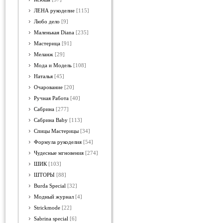
ЛЕНА рукоделие
[115]
Любо дело
[9]
Маленькая Diana
[235]
Мастерица
[91]
Меланж
[29]
Мода и Модель
[108]
Наталья
[45]
Очарование
[20]
Ручная Работа
[40]
Сабрина
[277]
Сабрина Baby
[113]
Спицы Мастерицы
[34]
Формула рукоделия
[54]
Чудесные мгновения
[274]
ШИК
[103]
ШТОРЫ
[88]
Burda Special
[32]
Модный журнал
[4]
Strickmode
[22]
Sabrina special
[6]