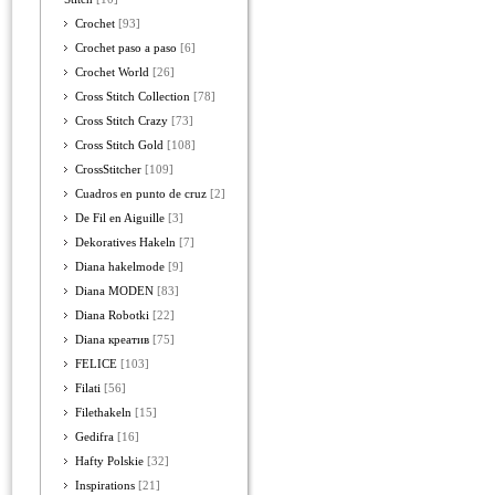
Crochet
[93]
Crochet paso a paso
[6]
Crochet World
[26]
Cross Stitch Collection
[78]
Cross Stitch Crazy
[73]
Cross Stitch Gold
[108]
CrossStitcher
[109]
Cuadros en punto de cruz
[2]
De Fil en Aiguille
[3]
Dekoratives Hakeln
[7]
Diana hakelmode
[9]
Diana MODEN
[83]
Diana Robotki
[22]
Diana креатив
[75]
FELICE
[103]
Filati
[56]
Filethakeln
[15]
Gedifra
[16]
Hafty Polskie
[32]
Inspirations
[21]