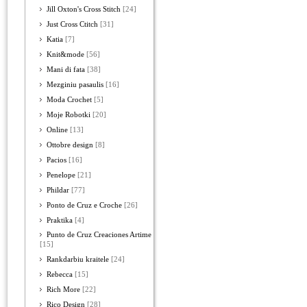
Jill Oxton's Cross Stitch
[24]
Just Cross Ctitch
[31]
Katia
[7]
Knit&mode
[56]
Mani di fata
[38]
Mezginiu pasaulis
[16]
Moda Crochet
[5]
Moje Robotki
[20]
Online
[13]
Ottobre design
[8]
Pacios
[16]
Penelope
[21]
Phildar
[77]
Ponto de Cruz e Croche
[26]
Praktika
[4]
Punto de Cruz Creaciones Artime
[15]
Rankdarbiu kraitele
[24]
Rebecca
[15]
Rich More
[22]
Rico Design
[28]