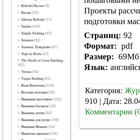
пошаговыми ин
Robotki Reczne
[8]
Проекты рассч
Rowan
[59]
подготовки мас
Sabrina Robotki
[11]
Sandra
[160]
Страниц:
92
Simply Knitting
[43]
Susanna
[82]
Формат:
pdf
Susanna. Рукоделие
[67]
Размер:
69Мб
Tejer la Moda
[43]
The World of Cross Stitching
Язык:
английс
[65]
Verena
[56]
Vogue Knitting
[63]
Валя-Валентина
[118]
Категория:
Жур
Веселые петельки
[50]
910 | Дата:
28.0
Вышиваю крестиком
[124]
Вышивка бисером
[18]
Комментарии (
Вышивка детям
[64]
Вышивка для души
[198]
Вышивка.Вязание
[10]
Вышитые картины
[130]