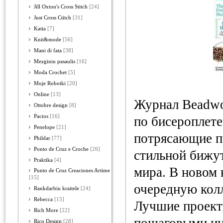
Jill Oxton's Cross Stitch
[24]
Just Cross Ctitch
[31]
Katia
[7]
Knit&mode
[56]
Mani di fata
[38]
Mezginiu pasaulis
[16]
Moda Crochet
[5]
Moje Robotki
[20]
Online
[13]
Журнал Beadwo
Ottobre design
[8]
Pacios
[16]
по бисероплет
Penelope
[21]
потрясающие п
Phildar
[77]
Ponto de Cruz e Croche
[26]
стильной бижут
Praktika
[4]
мира. В новом 
Punto de Cruz Creaciones Artime
[15]
очередную кол
Rankdarbiu kraitele
[24]
Rebecca
[15]
Лучшие проект
Rich More
[22]
Rico Design
[28]