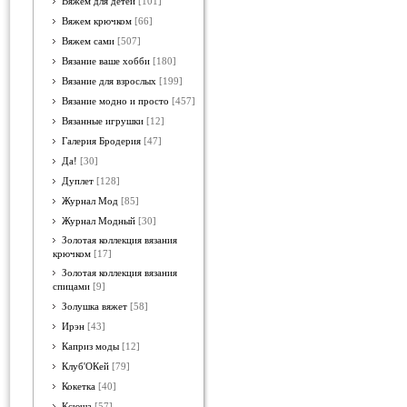
Вяжем для детей
[101]
Вяжем крючком
[66]
Вяжем сами
[507]
Вязание ваше хобби
[180]
Вязание для взрослых
[199]
Вязание модно и просто
[457]
Вязанные игрушки
[12]
Галерия Бродерия
[47]
Да!
[30]
Дуплет
[128]
Журнал Мод
[85]
Журнал Модный
[30]
Золотая коллекция вязания
крючком
[17]
Золотая коллекция вязания
спицами
[9]
Золушка вяжет
[58]
Ирэн
[43]
Каприз моды
[12]
Клуб'ОКей
[79]
Кокетка
[40]
Ксюша
[57]