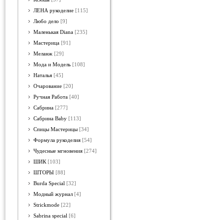
ЛЕНА рукоделие
[115]
Любо дело
[9]
Маленькая Diana
[235]
Мастерица
[91]
Меланж
[29]
Мода и Модель
[108]
Наталья
[45]
Очарование
[20]
Ручная Работа
[40]
Сабрина
[277]
Сабрина Baby
[113]
Спицы Мастерицы
[34]
Формула рукоделия
[54]
Чудесные мгновения
[274]
ШИК
[103]
ШТОРЫ
[88]
Burda Special
[32]
Модный журнал
[4]
Strickmode
[22]
Sabrina special
[6]