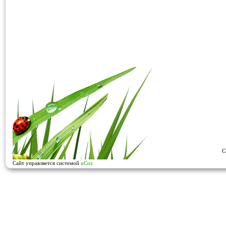
C
Сайт управляется системой
uCoz