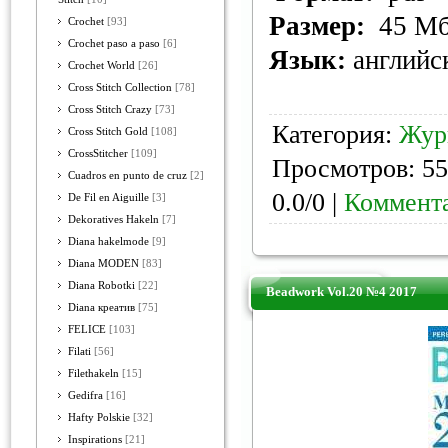
Размер:
45 М
Crochet
[93]
Crochet paso a paso
[6]
Язык:
английс
Crochet World
[26]
Cross Stitch Collection
[78]
Cross Stitch Crazy
[73]
Категория:
Жур
Cross Stitch Gold
[108]
CrossStitcher
[109]
Просмотров: 55
Cuadros en punto de cruz
[2]
0.0/0 |
Коммента
De Fil en Aiguille
[3]
Dekoratives Hakeln
[7]
Diana hakelmode
[9]
Diana MODEN
[83]
Diana Robotki
[22]
Beadwork Vol.20 №4 2017
Diana креатив
[75]
FELICE
[103]
Filati
[56]
Filethakeln
[15]
Gedifra
[16]
Hafty Polskie
[32]
Inspirations
[21]