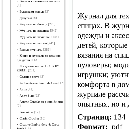
Вышивка шелковыми лентами
[8]
Вышиваем гладью
[3]
Журнал для тех
Декупаж
[8]
спицах. В жур
Журналы по бисеру
[225]
Журналы по вышивке
[546]
одежды и аксес
Журналы по вязанию
[2148]
детей, которые
Журналы по шитью
[241]
Разные журналы
[386]
вязания на спи
Книги и журналы по вязанию
для детей
[113]
пуловеры; моде
Лоскутное шитьё. ПЭЧВОРК.
КВИЛТ
[231]
игрушки; уютн
Солёное тесто
[3]
комфорта в до
Ambientes en Punto de Cruz
[12]
Anna
[41]
журнале рассчи
Anny blatt
[23]
опытных, но и
Artime Cenefas en punto de cruz
[7]
Benissimo
[17]
Страниц:
134
Clarin Crochet
[16]
Формат:
pdf
Creative Embroidery & Cross
Stitch
[10]