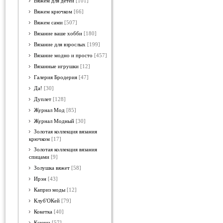
Вяжем для детей
[101]
Вяжем крючком
[66]
Вяжем сами
[507]
Вязание ваше хобби
[180]
Вязание для взрослых
[199]
Вязание модно и просто
[457]
Вязанные игрушки
[12]
Галерия Бродерия
[47]
Да!
[30]
Дуплет
[128]
Журнал Мод
[85]
Журнал Модный
[30]
Золотая коллекция вязания
крючком
[17]
Золотая коллекция вязания
спицами
[9]
Золушка вяжет
[58]
Ирэн
[43]
Каприз моды
[12]
Клуб'ОКей
[79]
Кокетка
[40]
Ксюша
[57]