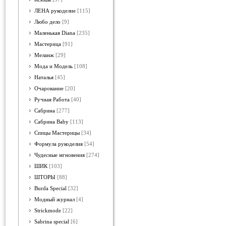
ЛЕНА рукоделие
[115]
Любо дело
[9]
Маленькая Diana
[235]
Мастерица
[91]
Меланж
[29]
Мода и Модель
[108]
Наталья
[45]
Очарование
[20]
Ручная Работа
[40]
Сабрина
[277]
Сабрина Baby
[113]
Спицы Мастерицы
[34]
Формула рукоделия
[54]
Чудесные мгновения
[274]
ШИК
[103]
ШТОРЫ
[88]
Burda Special
[32]
Модный журнал
[4]
Strickmode
[22]
Sabrina special
[6]