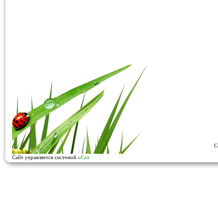
C
Сайт управляется системой
uCoz