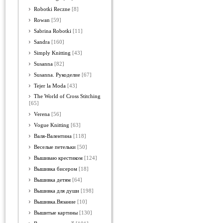
Robotki Reczne
[8]
Rowan
[59]
Sabrina Robotki
[11]
Sandra
[160]
Simply Knitting
[43]
Susanna
[82]
Susanna. Рукоделие
[67]
Tejer la Moda
[43]
The World of Cross Stitching
[65]
Verena
[56]
Vogue Knitting
[63]
Валя-Валентина
[118]
Веселые петельки
[50]
Вышиваю крестиком
[124]
Вышивка бисером
[18]
Вышивка детям
[64]
Вышивка для души
[198]
Вышивка.Вязание
[10]
Вышитые картины
[130]