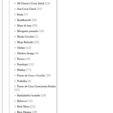
Jill Oxton's Cross Stitch
[24]
Just Cross Ctitch
[31]
Katia
[7]
Knit&mode
[56]
Mani di fata
[38]
Mezginiu pasaulis
[16]
Moda Crochet
[5]
Moje Robotki
[20]
Online
[13]
Ottobre design
[8]
Pacios
[16]
Penelope
[21]
Phildar
[77]
Ponto de Cruz e Croche
[26]
Praktika
[4]
Punto de Cruz Creaciones Artime
[15]
Rankdarbiu kraitele
[24]
Rebecca
[15]
Rich More
[22]
Rico Design
[28]