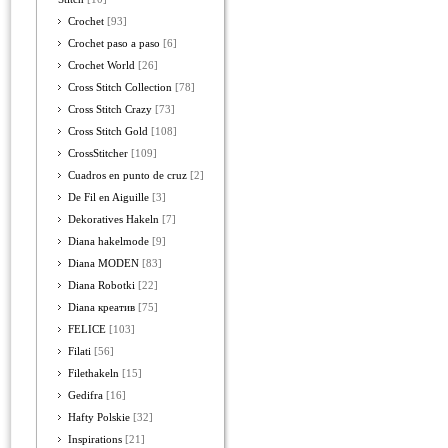
Crochet
[93]
Crochet paso a paso
[6]
Crochet World
[26]
Cross Stitch Collection
[78]
Cross Stitch Crazy
[73]
Cross Stitch Gold
[108]
CrossStitcher
[109]
Cuadros en punto de cruz
[2]
De Fil en Aiguille
[3]
Dekoratives Hakeln
[7]
Diana hakelmode
[9]
Diana MODEN
[83]
Diana Robotki
[22]
Diana креатив
[75]
FELICE
[103]
Filati
[56]
Filethakeln
[15]
Gedifra
[16]
Hafty Polskie
[32]
Inspirations
[21]