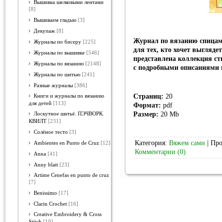
Вышивка шелковыми лентами
[8]
Вышиваем гладью
[3]
Декупаж
[8]
Журнал по вязанию спицам
Журналы по бисеру
[225]
для тех, кто хочет выгляде
Журналы по вышивке
[546]
представлена коллекция ст
Журналы по вязанию
[2148]
с подробными описаниями 
Журналы по шитью
[241]
Разные журналы
[386]
Страниц:
20
Книги и журналы по вязанию
для детей
[113]
Формат:
pdf
Размер:
20 Mb
Лоскутное шитьё. ПЭЧВОРК.
КВИЛТ
[231]
Солёное тесто
[3]
Категория:
Вяжем сами
| Про
Ambientes en Punto de Cruz
[12]
Комментарии (0)
Anna
[41]
Anny blatt
[23]
Artime Cenefas en punto de cruz
[7]
Benissimo
[17]
Clarin Crochet
[16]
Creative Embroidery & Cross
Stitch
[10]