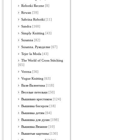
Robotki Reczne
[8]
Rowan
[59]
Sabrina Robotki
[11]
Sandra
[160]
Simply Knitting
[43]
Susanna
[82]
Susanna. Рукоделие
[67]
Tejer la Moda
[43]
The World of Cross Stitching
[65]
Verena
[56]
Vogue Knitting
[63]
Валя-Валентина
[118]
Веселые петельки
[50]
Вышиваю крестиком
[124]
Вышивка бисером
[18]
Вышивка детям
[64]
Вышивка для души
[198]
Вышивка.Вязание
[10]
Вышитые картины
[130]