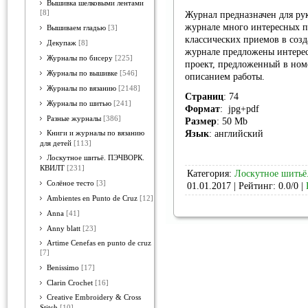
Вышивка шелковыми лентами
[8]
Журнал предназначен для ру
журнале много интересных п
Вышиваем гладью
[3]
классических приемов в созд
Декупаж
[8]
журнале предложены интерес
Журналы по бисеру
[225]
проект, предложенный в ном
Журналы по вышивке
[546]
описанием работы.
Журналы по вязанию
[2148]
Страниц
: 74
Журналы по шитью
[241]
Формат
: jpg+pdf
Разные журналы
[386]
Размер
: 50 Mb
Язык
: английский
Книги и журналы по вязанию
для детей
[113]
Лоскутное шитьё. ПЭЧВОРК.
КВИЛТ
[231]
Категория:
Лоскутное шить
Солёное тесто
[3]
01.01.2017
| Рейтинг: 0.0/0 |
Ambientes en Punto de Cruz
[12]
Anna
[41]
Anny blatt
[23]
Artime Cenefas en punto de cruz
[7]
Benissimo
[17]
Clarin Crochet
[16]
Creative Embroidery & Cross
Stitch
[10]