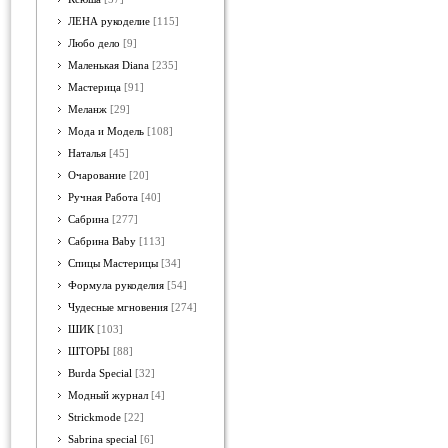
ЛЕНА рукоделие
[115]
Любо дело
[9]
Маленькая Diana
[235]
Мастерица
[91]
Меланж
[29]
Мода и Модель
[108]
Наталья
[45]
Очарование
[20]
Ручная Работа
[40]
Сабрина
[277]
Сабрина Baby
[113]
Спицы Мастерицы
[34]
Формула рукоделия
[54]
Чудесные мгновения
[274]
ШИК
[103]
ШТОРЫ
[88]
Burda Special
[32]
Модный журнал
[4]
Strickmode
[22]
Sabrina special
[6]