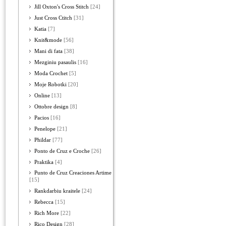
Jill Oxton's Cross Stitch
[24]
Just Cross Ctitch
[31]
Katia
[7]
Knit&mode
[56]
Mani di fata
[38]
Mezginiu pasaulis
[16]
Moda Crochet
[5]
Moje Robotki
[20]
Online
[13]
Ottobre design
[8]
Pacios
[16]
Penelope
[21]
Phildar
[77]
Ponto de Cruz e Croche
[26]
Praktika
[4]
Punto de Cruz Creaciones Artime
[15]
Rankdarbiu kraitele
[24]
Rebecca
[15]
Rich More
[22]
Rico Design
[28]