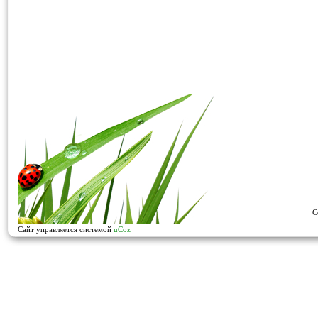
C
Сайт управляется системой
uCoz