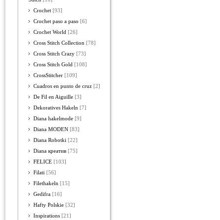
Crochet
[93]
Crochet paso a paso
[6]
Crochet World
[26]
Cross Stitch Collection
[78]
Cross Stitch Crazy
[73]
Cross Stitch Gold
[108]
CrossStitcher
[109]
Cuadros en punto de cruz
[2]
De Fil en Aiguille
[3]
Dekoratives Hakeln
[7]
Diana hakelmode
[9]
Diana MODEN
[83]
Diana Robotki
[22]
Diana креатив
[75]
FELICE
[103]
Filati
[56]
Filethakeln
[15]
Gedifra
[16]
Hafty Polskie
[32]
Inspirations
[21]