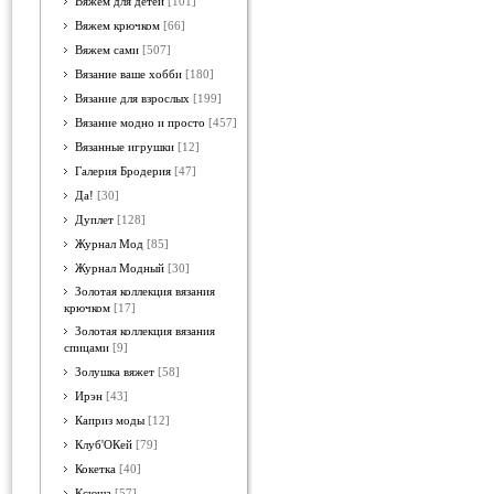
Вяжем для детей
[101]
Вяжем крючком
[66]
Вяжем сами
[507]
Вязание ваше хобби
[180]
Вязание для взрослых
[199]
Вязание модно и просто
[457]
Вязанные игрушки
[12]
Галерия Бродерия
[47]
Да!
[30]
Дуплет
[128]
Журнал Мод
[85]
Журнал Модный
[30]
Золотая коллекция вязания
крючком
[17]
Золотая коллекция вязания
спицами
[9]
Золушка вяжет
[58]
Ирэн
[43]
Каприз моды
[12]
Клуб'ОКей
[79]
Кокетка
[40]
Ксюша
[57]