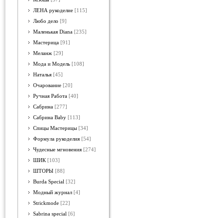
ЛЕНА рукоделие
[115]
Любо дело
[9]
Маленькая Diana
[235]
Мастерица
[91]
Меланж
[29]
Мода и Модель
[108]
Наталья
[45]
Очарование
[20]
Ручная Работа
[40]
Сабрина
[277]
Сабрина Baby
[113]
Спицы Мастерицы
[34]
Формула рукоделия
[54]
Чудесные мгновения
[274]
ШИК
[103]
ШТОРЫ
[88]
Burda Special
[32]
Модный журнал
[4]
Strickmode
[22]
Sabrina special
[6]