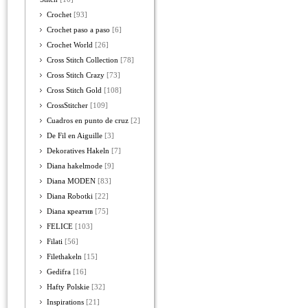
Crochet
[93]
Crochet paso a paso
[6]
Crochet World
[26]
Cross Stitch Collection
[78]
Cross Stitch Crazy
[73]
Cross Stitch Gold
[108]
CrossStitcher
[109]
Cuadros en punto de cruz
[2]
De Fil en Aiguille
[3]
Dekoratives Hakeln
[7]
Diana hakelmode
[9]
Diana MODEN
[83]
Diana Robotki
[22]
Diana креатив
[75]
FELICE
[103]
Filati
[56]
Filethakeln
[15]
Gedifra
[16]
Hafty Polskie
[32]
Inspirations
[21]