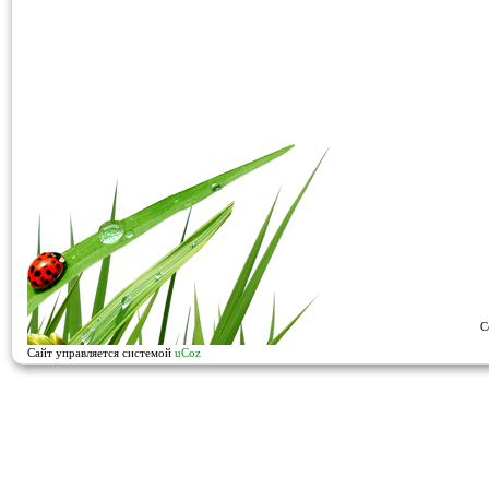
C
Сайт управляется системой
uCoz