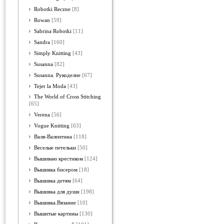
Robotki Reczne
[8]
Rowan
[59]
Sabrina Robotki
[11]
Sandra
[160]
Simply Knitting
[43]
Susanna
[82]
Susanna. Рукоделие
[67]
Tejer la Moda
[43]
The World of Cross Stitching
[65]
Verena
[56]
Vogue Knitting
[63]
Валя-Валентина
[118]
Веселые петельки
[50]
Вышиваю крестиком
[124]
Вышивка бисером
[18]
Вышивка детям
[64]
Вышивка для души
[198]
Вышивка.Вязание
[10]
Вышитые картины
[130]