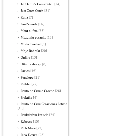
Jill Oxton's Cross Stitch
[24]
Just Cross Ctitch
[31]
Katia
[7]
Knit&mode
[56]
Mani di fata
[38]
Mezginiu pasaulis
[16]
Moda Crochet
[5]
Moje Robotki
[20]
Online
[13]
Ottobre design
[8]
Pacios
[16]
Penelope
[21]
Phildar
[77]
Ponto de Cruz e Croche
[26]
Praktika
[4]
Punto de Cruz Creaciones Artime
[15]
Rankdarbiu kraitele
[24]
Rebecca
[15]
Rich More
[22]
Rico Design
[28]