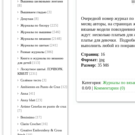
Вышивка шелковыми лентами
[8]
Вышиваем гладью
[3]
Очередной номер журнал по 
Декупаж
[8]
месяц авторы, на страницах
Журналы по бисеру
[225]
вязаные модели повседневно
Журналы по вышивке
[546]
ждут: несколько платьев для
Журналы по вязанию
[2148]
платье для девочки. Подроб
выполнить любой из понрав
Журналы по шитью
[241]
Разные журналы
[386]
Страниц:
16
Книги и журналы по вязанию
Формат:
jpg
для детей
[113]
Размер:
35 Мб
Лоскутное шитьё. ПЭЧВОРК.
КВИЛТ
[231]
Солёное тесто
[3]
Категория:
Журналы по вяз
Ambientes en Punto de Cruz
[12]
0.0/0 |
Комментарии (0)
Anna
[41]
Anny blatt
[23]
Artime Cenefas en punto de cruz
[7]
Benissimo
[17]
Clarin Crochet
[16]
Creative Embroidery & Cross
Stitch
[10]