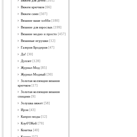
Вяжем для детей
[101]
Вяжем крючком
[66]
Вяжем сами
[507]
Вязание ваше хобби
[180]
Вязание для взрослых
[199]
Вязание модно и просто
[457]
Вязанные игрушки
[12]
Галерия Бродерия
[47]
Да!
[30]
Дуплет
[128]
Журнал Мод
[85]
Журнал Модный
[30]
Золотая коллекция вязания
крючком
[17]
Золотая коллекция вязания
спицами
[9]
Золушка вяжет
[58]
Ирэн
[43]
Каприз моды
[12]
Клуб'ОКей
[79]
Кокетка
[40]
Ксюша
[57]