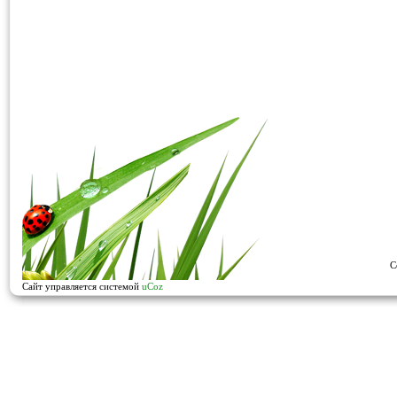
C
Сайт управляется системой
uCoz