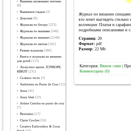
Вышивка шелковыми лентами
[8]
Вышиваем гладью
[3]
Журнал по вязанию спицами 
Декупаж
[8]
кто хочет выглядеть стильно
коллекция: Платья и сарафан
Журналы по бисеру
[225]
подробными описаниями и с
Журналы по вышивке
[546]
Журналы по вязанию
[2148]
Страниц:
20
Формат:
pdf
Журналы по шитью
[241]
Размер:
22 Mb
Разные журналы
[386]
Книги и журналы по вязанию
для детей
[113]
Категория:
Вяжем сами
| Про
Лоскутное шитьё. ПЭЧВОРК.
Комментарии (0)
КВИЛТ
[231]
Солёное тесто
[3]
Ambientes en Punto de Cruz
[12]
Anna
[41]
Anny blatt
[23]
Artime Cenefas en punto de cruz
[7]
Benissimo
[17]
Clarin Crochet
[16]
Creative Embroidery & Cross
Stitch
[10]