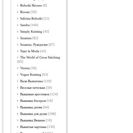
Robotki Reczne
[8]
Rowan
[59]
Sabrina Robotki
[11]
Sandra
[160]
Simply Knitting
[43]
Susanna
[82]
Susanna. Рукоделие
[67]
Tejer la Moda
[43]
The World of Cross Stitching
[65]
Verena
[56]
Vogue Knitting
[63]
Валя-Валентина
[118]
Веселые петельки
[50]
Вышиваю крестиком
[124]
Вышивка бисером
[18]
Вышивка детям
[64]
Вышивка для души
[198]
Вышивка.Вязание
[10]
Вышитые картины
[130]