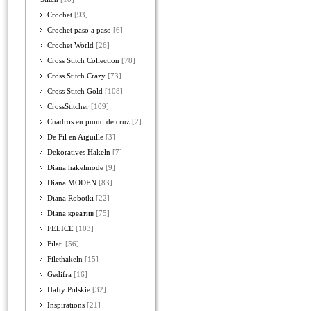
Crochet
[93]
Crochet paso a paso
[6]
Crochet World
[26]
Cross Stitch Collection
[78]
Cross Stitch Crazy
[73]
Cross Stitch Gold
[108]
CrossStitcher
[109]
Cuadros en punto de cruz
[2]
De Fil en Aiguille
[3]
Dekoratives Hakeln
[7]
Diana hakelmode
[9]
Diana MODEN
[83]
Diana Robotki
[22]
Diana креатив
[75]
FELICE
[103]
Filati
[56]
Filethakeln
[15]
Gedifra
[16]
Hafty Polskie
[32]
Inspirations
[21]