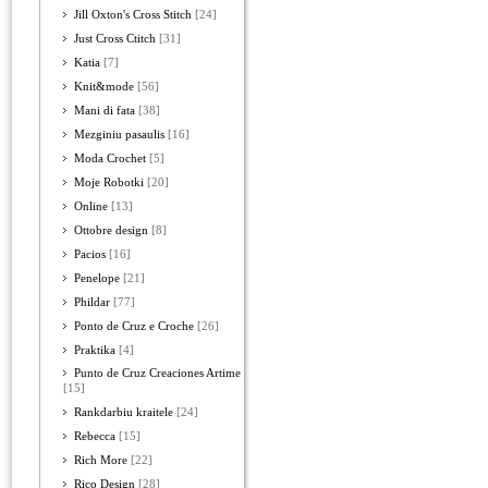
Jill Oxton's Cross Stitch
[24]
Just Cross Ctitch
[31]
Katia
[7]
Knit&mode
[56]
Mani di fata
[38]
Mezginiu pasaulis
[16]
Moda Crochet
[5]
Moje Robotki
[20]
Online
[13]
Ottobre design
[8]
Pacios
[16]
Penelope
[21]
Phildar
[77]
Ponto de Cruz e Croche
[26]
Praktika
[4]
Punto de Cruz Creaciones Artime
[15]
Rankdarbiu kraitele
[24]
Rebecca
[15]
Rich More
[22]
Rico Design
[28]