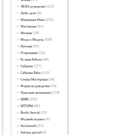
ЛЕНА рукоделие
[115]
Любо дело
[9]
Маленькая Diana
[235]
Мастерица
[91]
Меланж
[29]
Мода и Модель
[108]
Наталья
[45]
Очарование
[20]
Ручная Работа
[40]
Сабрина
[277]
Сабрина Baby
[113]
Спицы Мастерицы
[34]
Формула рукоделия
[54]
Чудесные мгновения
[274]
ШИК
[103]
ШТОРЫ
[88]
Burda Special
[32]
Модный журнал
[4]
Strickmode
[22]
Sabrina special
[6]